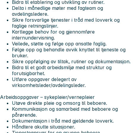
Bidra til etablering og utvikling av rutiner.
Delta i månedlige møter med fagteam og
avdelingsledere.
Sikre forsvarlige tjenester i tråd med lovverk og
faglige retningslinjer.
Kartlegge behov for og gjennomføre
internundervisning.
Veilede, støtte og følge opp ansatte faglig.
Følge opp og behandle avvik knyttet til tjeneste og
bruker.
Sikre oppfølging av tiltak, rutiner og dokumentasjon.
Bidra til et godt arbeidsmiljø med struktur og
forutsigbarhet.
Utføre oppgaver delegert av
virksomhetsleder/avdelingsleder.
Arbeidsoppgaver – sykepleier/vernepleier
Utøve direkte pleie og omsorg til beboere.
Kommunikasjon og samarbeid med beboere og
pårørende.
Dokumentasjon i tråd med gjeldende lovverk.
Håndtere akutte situasjoner.
Tjenesteansvar for en gruppe beboere.