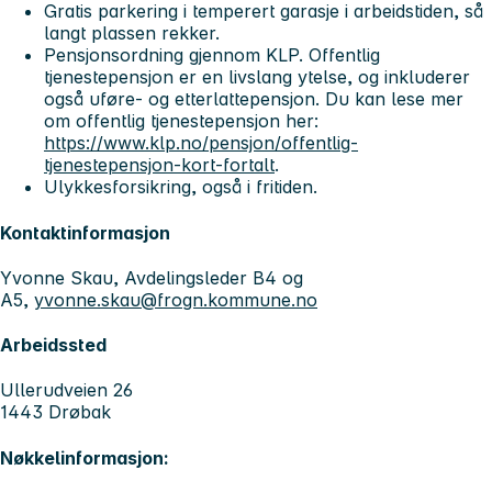
Gratis parkering i temperert garasje i arbeidstiden, så
langt plassen rekker.
Pensjonsordning gjennom KLP. Offentlig
tjenestepensjon er en livslang ytelse, og inkluderer
også uføre- og etterlattepensjon. Du kan lese mer
om offentlig tjenestepensjon her:
https://www.klp.no/pensjon/offentlig-
tjenestepensjon-kort-fortalt
.
Ulykkesforsikring, også i fritiden.
Kontaktinformasjon
Yvonne Skau, Avdelingsleder B4 og
A5,
yvonne.skau@frogn.kommune.no
Arbeidssted
Ullerudveien 26
1443 Drøbak
Nøkkelinformasjon: