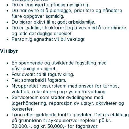
Du er engasjert og faglig nysgjerrig.
Du har evne til å planlegge, prioritere og håndtere
flere oppgaver samtidig.
Du bidrar aktivt til et godt arbeidsmiljø.
Du er tydelig, strukturert og trives med å koordinere
og lede det daglige arbeidet.
Personlig egnethet vil bli vektlagt.
Vi tilbyr
En spennende og utviklende fagstilling med
påvirkningsmulighet.
Fast avsatt tid til fagutvikling.
Tett samarbeid i fagteam.
Nyopprettet ressursteam med ansvar for turnus,
vaktbok, rekruttering og systemforvaltning.
Serviceteam som støtter avdelingene med
lagerhåndtering, reparasjon av utstyr, aktiviteter og
konserter.
Lønn etter gjeldende tariff og avtaler. Det gis et tillegg
på grunnlønn til sykepleier/vernepleier på kr.
30.000,-, og kr. 30.000,- for fagansvar.