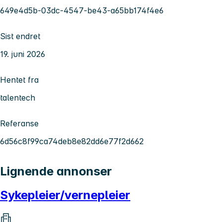
649e4d5b-03dc-4547-be43-a65bb174f4e6
Sist endret
19. juni 2026
Hentet fra
talentech
Referanse
6d56c8f99ca74deb8e82dd6e77f2d662
Lignende annonser
Sykepleier/vernepleier