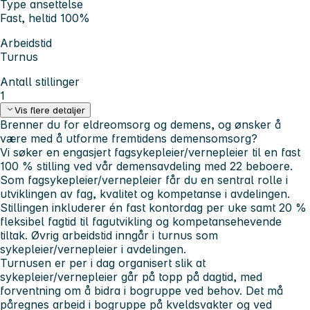
Type ansettelse
Fast, heltid 100%
Arbeidstid
Turnus
Antall stillinger
1
Vis flere detaljer
Brenner du for eldreomsorg og demens, og ønsker å
være med å utforme fremtidens demensomsorg?
Vi søker en engasjert fagsykepleier/vernepleier til en fast
100 % stilling ved vår demensavdeling med 22 beboere.
Som fagsykepleier/vernepleier får du en sentral rolle i
utviklingen av fag, kvalitet og kompetanse i avdelingen.
Stillingen inkluderer én fast kontordag per uke samt 20 %
fleksibel fagtid til fagutvikling og kompetansehevende
tiltak. Øvrig arbeidstid inngår i turnus som
sykepleier/vernepleier i avdelingen.
Turnusen er per i dag organisert slik at
sykepleier/vernepleier går på topp på dagtid, med
forventning om å bidra i bogruppe ved behov. Det må
påregnes arbeid i bogruppe på kveldsvakter og ved