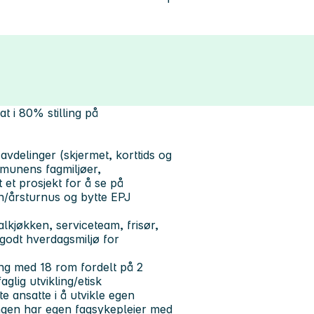
at i 80% stilling på
vdelinger (skjermet, korttids og
mmunens fagmiljøer,
 et prosjekt for å se på
n/årsturnus og bytte EPJ
kjøkken, serviceteam, frisør,
g godt hverdagsmiljø for
ing med 18 rom fordelt på 2
aglig utvikling/etisk
e ansatte i å utvikle egen
ngen har egen fagsykepleier med