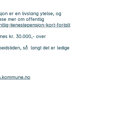
on er en livslang ytelse, og
lese mer om offentlig
tlig-tjenestepensjon-kort-fortalt
nnes kr. 30.000,- over
beidstiden, så langt det er ledige
n.kommune.no