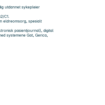
dig utdannet sykepleier
B2/C1.
en eldreomsorg, spesialt
ktronisk pasientjournal), digital
med systemene Gat, Gerica,