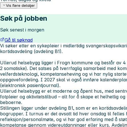
Vis flere detaljer
Søk på jobben
Søk senest i morgen
Gå til søknad
Vi søker etter en sykepleier i midlertidig svangerskapsvikari
kortidsavdeling (avdeling B1).
Ullerud helsebygg ligger i Frogn kommune og består av 4 a
2 somatiske). Det satses på tverrfaglig samarbeid med ko
velferdsteknologi, kompetanseheving og vi har nylig startet
oppgavefordeling. I 2027 skal vi også innføre kalenderpla
(elektronisk pasientjournal).
Ullerud helsebygg er et moderne og åpent hus, med sentral
fotpleier og aktivitetstilbud – alt for å skape et helhetlig o
beboerne.
Stillingen ligger under avdeling B1, som er en kortidsavdel
bogrupper. I turnus er det avsatt tid hver onsdag til felles f
refleksjon/personalmøte, og vi har god erfaring med å støtt
kompetanse gjennom videreutdanninger eller kurs. Avdeli