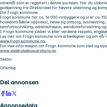
vitnemål som er registrert i denne portalen. Har du utdann
godkjenning fra Direktoratet for høyere utdanning og komp
Om Frogn kommune
Frogn kommune har ca. 16 000 innbyggere og vi er ca. 150
hovedområdene oppvekst, helse og omsorg, livsmestring, 
samfunnsutvikling, administrasjon, eiendomsforvaltning og 
I Frogn kommune jobber vi etter verdiene respekt, engasje
Les mer om Frogn kommune som arbeidsgiver og om vår o
www.frogn.kommune.no
.
For mer informasjon om Frogn kommune som sted og byen 
www.visitdrobakoscarsborg.no
.
Sektor
Offentlig
Del annonsen
Annonsedata