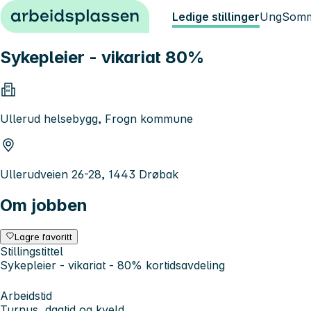
Hopp til innhold
Ledige stillinger
Ung
Somm
Sykepleier - vikariat 80%
Ullerud helsebygg, Frogn kommune
Ullerudveien 26-28, 1443 Drøbak
Om jobben
Lagre favoritt
Stillingstittel
Sykepleier - vikariat - 80% kortidsavdeling
Arbeidstid
Turnus, dagtid og kveld