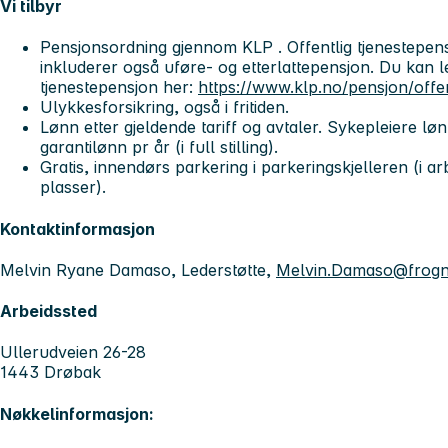
Vi tilbyr
Pensjonsordning gjennom KLP . Offentlig tjenestepensj
inkluderer også uføre- og etterlattepensjon. Du kan 
tjenestepensjon her:
https://www.klp.no/pensjon/offen
Ulykkesforsikring, også i fritiden.
Lønn etter gjeldende tariff og avtaler. Sykepleiere lø
garantilønn pr år (i full stilling).
Gratis, innendørs parkering i parkeringskjelleren (i ar
plasser).
Kontaktinformasjon
Melvin Ryane Damaso, Lederstøtte,
Melvin.Damaso@frog
Arbeidssted
Ullerudveien 26-28
1443 Drøbak
Nøkkelinformasjon: