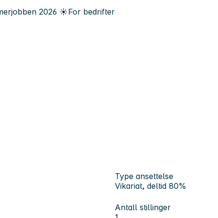
erjobben
2026
☀️
For bedrifter
Type ansettelse
Vikariat, deltid 80%
Antall stillinger
1