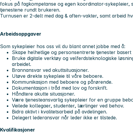
fokus på fagkompetanse og egen koordinator-sykepleier, so
tjenestene rundt brukeren.
Turnusen er 2-delt med dag & aften-vakter, samt arbeid hve
Arbeidsoppgaver
Som sykepleier hos oss vil du blant annet jobbe med å:
Skape helhetlige og personsentrerte tjenester basert
Bruke digitale verktøy og velferdsteknologiske løsnin
arbeidet.
Brannansvar ved akuttsituasjoner.
Utøve direkte sykepleie til våre beboere.
Kommunikasjon med beboere og pårørende.
Dokumentasjon i tråd med lov og forskrift.
Håndtere akutte situasjoner.
Være tjenesteansvarlig sykepleier for en gruppe beb
Veilede kollegaer, studenter, lærlinger ved behov.
Bidra aktivt i kvalitetsarbeid på avdelingen.
Delegert lederansvar når leder ikke er tilstede.
Kvalifikasjoner