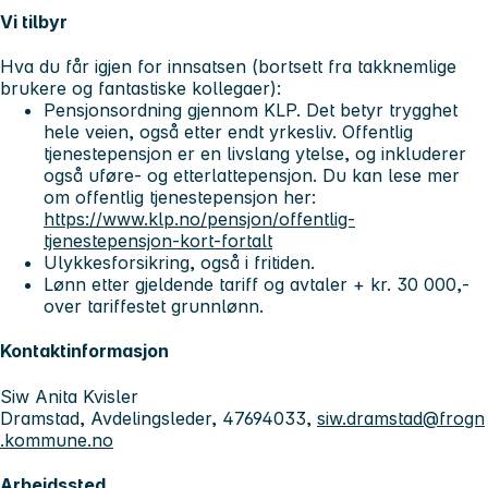
Vi tilbyr
Hva du får igjen for innsatsen (bortsett fra takknemlige
brukere og fantastiske kollegaer):
Pensjonsordning gjennom KLP. Det betyr trygghet
hele veien, også etter endt yrkesliv. Offentlig
tjenestepensjon er en livslang ytelse, og inkluderer
også uføre- og etterlattepensjon. Du kan lese mer
om offentlig tjenestepensjon her:
https://www.klp.no/pensjon/offentlig-
tjenestepensjon-kort-fortalt
Ulykkesforsikring, også i fritiden.
Lønn etter gjeldende tariff og avtaler + kr. 30 000,-
over tariffestet grunnlønn.
Kontaktinformasjon
Siw Anita Kvisler
Dramstad, Avdelingsleder, 47694033,
siw.dramstad@frogn
.kommune.no
Arbeidssted