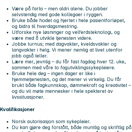
Være på farta – men aldri alene. Du jobber
selvstendig med gode kollegaer i ryggen.
Bruke både hodet og hjertet i hele pasientforløpet,
og bidra til hverdagsmestring.
Utforske nye løsninger og velferdsteknologi, og
være med å utvikle tjenesten videre.
Jobbe turnus; med dagvakter, kveldsvakter og
langvakter i helg. Vi mener nemlig at livet utenfor
jobb også teller.
Lære mer, jevnlig – du får fast fagdag hver 12. uke,
sammen med våre to fagutviklingssykepleiere.
Bruke hele deg – ingen dager er like i
hjemmetjenesten, og det mener vi virkelig. Du får
brukt både fagkunnskap, dømmekraft og kreativitet –
og du vil møte mennesker i hele spekteret av
livssituasjoner.
Kvalifikasjoner
Norsk autorisasjon som sykepleier.
Du kan gjøre deg forstått, både muntlig og skriftlig på