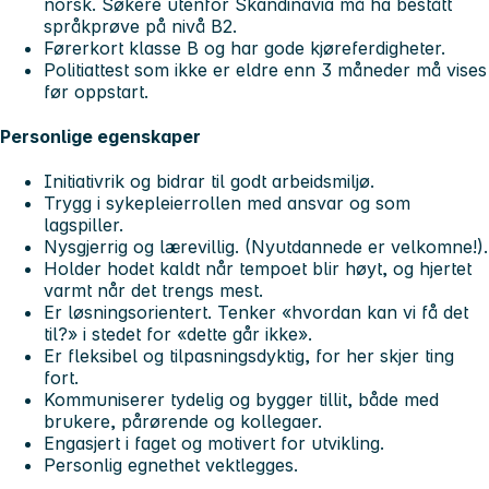
norsk. Søkere utenfor Skandinavia må ha bestått
språkprøve på nivå B2.
Førerkort klasse B og har gode kjøreferdigheter.
Politiattest som ikke er eldre enn 3 måneder må vises
før oppstart.
Personlige egenskaper
Initiativrik og bidrar til godt arbeidsmiljø.
Trygg i sykepleierrollen med ansvar og som
lagspiller.
Nysgjerrig og lærevillig. (Nyutdannede er velkomne!).
Holder hodet kaldt når tempoet blir høyt, og hjertet
varmt når det trengs mest.
Er løsningsorientert. Tenker «hvordan kan vi få det
til?» i stedet for «dette går ikke».
Er fleksibel og tilpasningsdyktig, for her skjer ting
fort.
Kommuniserer tydelig og bygger tillit, både med
brukere, pårørende og kollegaer.
Engasjert i faget og motivert for utvikling.
Personlig egnethet vektlegges.