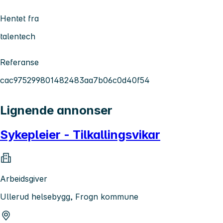
Hentet fra
talentech
Referanse
cac975299801482483aa7b06c0d40f54
Lignende annonser
Sykepleier - Tilkallingsvikar
Arbeidsgiver
Ullerud helsebygg, Frogn kommune