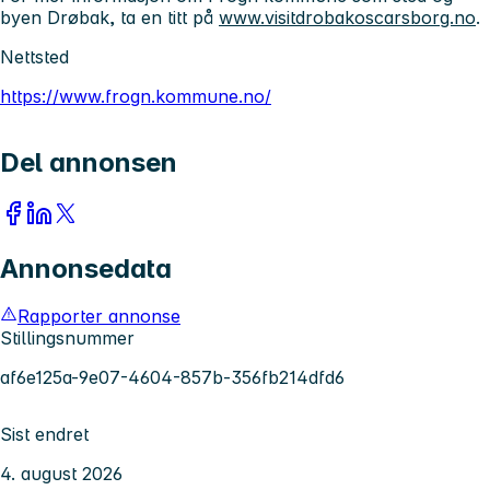
byen Drøbak, ta en titt på
www.visitdrobakoscarsborg.no
.
Nettsted
https://www.frogn.kommune.no/
Del annonsen
Annonsedata
Rapporter annonse
Stillingsnummer
af6e125a-9e07-4604-857b-356fb214dfd6
Sist endret
4. august 2026