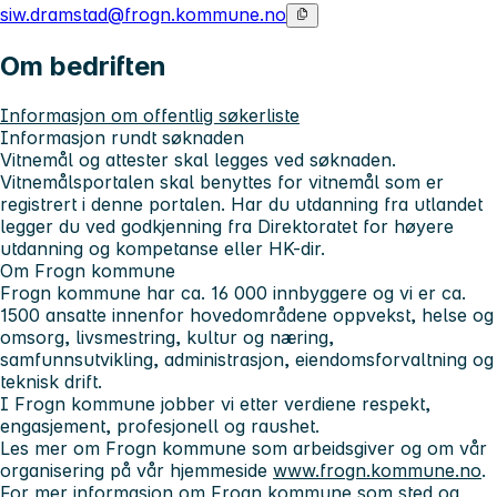
siw.dramstad@frogn.kommune.no
Om bedriften
Informasjon om offentlig søkerliste
Informasjon rundt søknaden
Vitnemål og attester skal legges ved søknaden.
Vitnemålsportalen skal benyttes for vitnemål som er
registrert i denne portalen. Har du utdanning fra utlandet
legger du ved godkjenning fra Direktoratet for høyere
utdanning og kompetanse eller HK-dir.
Om Frogn kommune
Frogn kommune har ca. 16 000 innbyggere og vi er ca.
1500 ansatte innenfor hovedområdene oppvekst, helse og
omsorg, livsmestring, kultur og næring,
samfunnsutvikling, administrasjon, eiendomsforvaltning og
teknisk drift.
I Frogn kommune jobber vi etter verdiene respekt,
engasjement, profesjonell og raushet.
Les mer om Frogn kommune som arbeidsgiver og om vår
organisering på vår hjemmeside
www.frogn.kommune.no
.
For mer informasjon om Frogn kommune som sted og