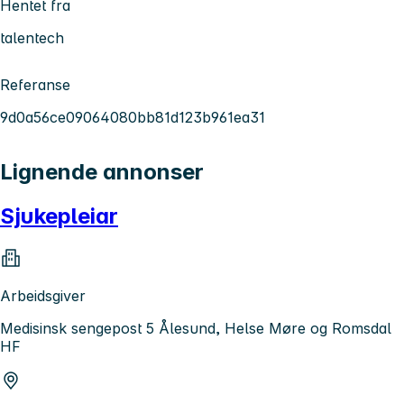
Hentet fra
talentech
Referanse
9d0a56ce09064080bb81d123b961ea31
Lignende annonser
Sjukepleiar
Arbeidsgiver
Medisinsk sengepost 5 Ålesund, Helse Møre og Romsdal
HF