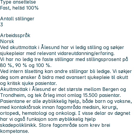
Type ansettelse
Fast, heltid 100%
Antall stillinger
3
Arbeidsspråk
Norsk
Ved akuttmottak i Ålesund har vi ledig stilling og søkjer
sjukepleiar med relevant vidareutdanning/erfaring.
Vi har no ledig tre faste stillingar med stillingsprosent på
80 %, 90 % og 100 %.
Ved intern tilsetting kan andre stillingar bli ledige. Vi søkjer
deg som ønsker å bidra med avansert sjukepleie til akutt
og kritisk sjuke pasientar.
Akuttmottak i Ålesund er det største mellom Bergen og
Trondheim, og tek årleg imot omlag 15.500 pasientar.
Pasientane er alle øyblikkelig hjelp, både barn og vaksne,
med kontaktårsak innan fagområda medisin, kirurgi,
ortopedi, hematologi og onkologi. I visse delar av døgnet
har vi også funksjon som øyblikkelig hjelp
skadepoliklinikk. Store fagområde som krev brei
kompetanse.