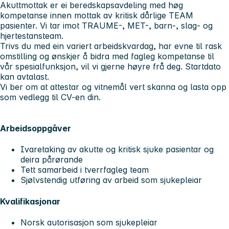
Akuttmottak er ei beredskapsavdeling med høg
kompetanse innen mottak av kritisk dårlige TEAM
pasienter. Vi tar imot TRAUME-, MET-, barn-, slag- og
hjertestansteam.
Trivs du med ein variert arbeidskvardag, har evne til rask
omstilling og ønskjer å bidra med fagleg kompetanse til
vår spesialfunksjon, vil vi gjerne høyre frå deg. Startdato
kan avtalast.
Vi ber om at attestar og vitnemål vert skanna og lasta opp
som vedlegg til CV-en din.
Arbeidsoppgåver
Ivaretaking av akutte og kritisk sjuke pasientar og
deira pårørande
Tett samarbeid i tverrfagleg team
Sjølvstendig utføring av arbeid som sjukepleiar
Kvalifikasjonar
Norsk autorisasjon som sjukepleiar