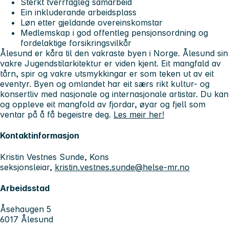
Sterkt tverrfagleg samarbeid
Ein inkluderande arbeidsplass
Løn etter gjeldande overeinskomstar
Medlemskap i god offentleg pensjonsordning og
fordelaktige forsikringsvilkår
Ålesund er kåra til den vakraste byen i Norge. Ålesund sin
vakre Jugendstilarkitektur er viden kjent. Eit mangfald av
tårn, spir og vakre utsmykkingar er som teken ut av eit
eventyr. Byen og omlandet har eit særs rikt kultur- og
konsertliv med nasjonale og internasjonale artistar. Du kan
og oppleve eit mangfold av fjordar, øyar og fjell som
ventar på å få begeistre deg.
Les meir her!
Kontaktinformasjon
Kristin Vestnes Sunde, Kons
seksjonsleiar,
kristin.vestnes.sunde@helse-mr.no
Arbeidsstad
Åsehaugen 5
6017 Ålesund