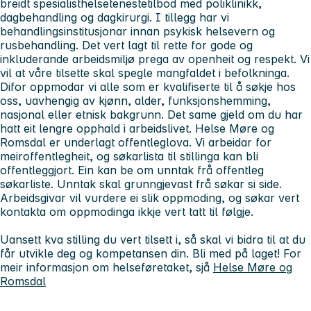
breidt spesialisthelsetenestetilbod med poliklinikk,
dagbehandling og dagkirurgi. I tillegg har vi
behandlingsinstitusjonar innan psykisk helsevern og
rusbehandling. Det vert lagt til rette for gode og
inkluderande arbeidsmiljø prega av openheit og respekt. Vi
vil at våre tilsette skal spegle mangfaldet i befolkninga.
Difor oppmodar vi alle som er kvalifiserte til å søkje hos
oss, uavhengig av kjønn, alder, funksjonshemming,
nasjonal eller etnisk bakgrunn. Det same gjeld om du har
hatt eit lengre opphald i arbeidslivet. Helse Møre og
Romsdal er underlagt offentleglova. Vi arbeidar for
meiroffentlegheit, og søkarlista til stillinga kan bli
offentleggjort. Ein kan be om unntak frå offentleg
søkarliste. Unntak skal grunngjevast frå søkar si side.
Arbeidsgivar vil vurdere ei slik oppmoding, og søkar vert
kontakta om oppmodinga ikkje vert tatt til følgje.
Uansett kva stilling du vert tilsett i, så skal vi bidra til at du
får utvikle deg og kompetansen din. Bli med på laget! For
meir informasjon om helseføretaket, sjå
Helse Møre og
Romsdal