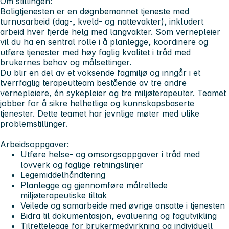
Om stillingen:
Boligtjenesten er en døgnbemannet tjeneste med
turnusarbeid (dag-, kveld- og nattevakter), inkludert
arbeid hver fjerde helg med langvakter. Som vernepleier
vil du ha en sentral rolle i å planlegge, koordinere og
utføre tjenester med høy faglig kvalitet i tråd med
brukernes behov og målsettinger.
Du blir en del av et voksende fagmiljø og inngår i et
tverrfaglig terapeutteam bestående av tre andre
vernepleiere, én sykepleier og tre miljøterapeuter. Teamet
jobber for å sikre helhetlige og kunnskapsbaserte
tjenester. Dette teamet har jevnlige møter med ulike
problemstillinger.
Arbeidsoppgaver:
Utføre helse- og omsorgsoppgaver i tråd med
lovverk og faglige retningslinjer
Legemiddelhåndtering
Planlegge og gjennomføre målrettede
miljøterapeutiske tiltak
Veilede og samarbeide med øvrige ansatte i tjenesten
Bidra til dokumentasjon, evaluering og fagutvikling
Tilrettelegge for brukermedvirkning og individuell