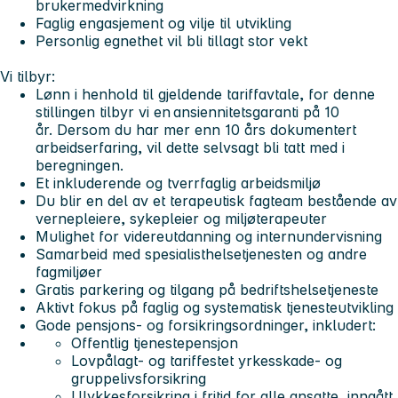
brukermedvirkning
Faglig engasjement og vilje til utvikling
Personlig egnethet vil bli tillagt stor vekt
Vi tilbyr:
Lønn i henhold til gjeldende tariffavtale, for denne
stillingen tilbyr
vi en ansiennitetsgaranti på 10
å
r. Dersom du har mer enn 10 års dokumentert
arbeidserfaring, vil dette selvsagt bli tatt med i
beregningen.
Et inkluderende og tverrfaglig arbeidsmiljø
Du blir en del av et terapeutisk fagteam bestående av
vernepleiere, sykepleier og miljøterapeuter
Mulighet for videreutdanning og internundervisning
Samarbeid med spesialisthelsetjenesten og andre
fagmiljøer
Gratis parkering og tilgang på bedriftshelsetjeneste
Aktivt fokus på faglig og systematisk tjenesteutvikling
Gode pensjons- og forsikringsordninger, inkludert:
Offentlig tjenestepensjon
Lovpålagt- og tariffestet yrkesskade- og
gruppelivsforsikring
Ulykkesforsikring i fritid for alle ansatte, inngått