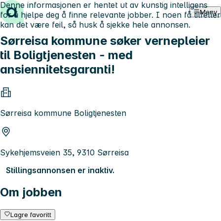
Denne informasjonen er hentet ut av kunstig intelligens
Hopp til innhold
Meny
for å hjelpe deg å finne relevante jobber. I noen få tilfeller
kan det være feil, så husk å sjekke hele annonsen.
Sørreisa kommune søker vernepleier
til Boligtjenesten - med
ansiennitetsgaranti!
Sørreisa kommune Boligtjenesten
Sykehjemsveien 35, 9310 Sørreisa
Stillingsannonsen er inaktiv.
Om jobben
Lagre favoritt