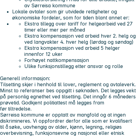
av Sørreisa kommune
Lokale avtaler som gir utvidede rettigheter og
økonomiske fordeler, som for tiden blant annet er:
Ekstra tillegg over tariff for helgearbeid ved 27
timer eller mer per måned
Ekstra kompensasjon ved arbeid hver 2. helg og
ved langvakter 4. hver helg (lørdag og søndag)
Ekstra kompensasjon ved arbeid 5 helger
innenfor 12 uker
Forhøyet nattkompensasjon
Ulike funksjonstillegg etter ansvar og rolle
Generell informasjon:
Tilsetting skjer i henhold til lover, reglement og avtaleverk.
Minst to referanser bes oppgitt i søknaden. Det legges vekt
på personlig egnethet ved tilsetting. Det inngår 6 måneders
prøvetid. Godkjent politiattest må legges fram
før tiltredelse.
Sørreisa kommune er opptatt av mangfold og at ingen
diskrimineres. Vi oppfordrer derfor alle som er kvalifisert
til å søke, uavhengig av alder, kjønn, legning, religiøs
overbevisning, funksjonsevne og nasjonal eller etnisk