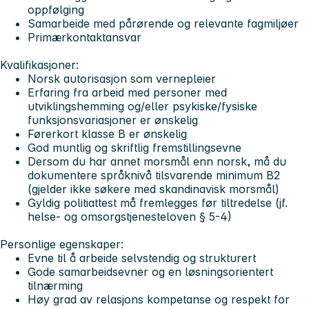
oppfølging
Samarbeide med pårørende og relevante fagmiljøer
Primærkontaktansvar
Kvalifikasjoner:
Norsk autorisasjon som vernepleier
Erfaring fra arbeid med personer med
utviklingshemming og/eller psykiske/fysiske
funksjonsvariasjoner er ønskelig
Førerkort klasse B er ønskelig
God muntlig og skriftlig fremstillingsevne
Dersom du har annet morsmål enn norsk, må du
dokumentere språknivå tilsvarende minimum B2
(gjelder ikke søkere med skandinavisk morsmål)
Gyldig politiattest må fremlegges før tiltredelse (jf.
helse- og omsorgstjenesteloven § 5-4)
Personlige egenskaper:
Evne til å arbeide selvstendig og strukturert
Gode samarbeidsevner og en løsningsorientert
tilnærming
Høy grad av relasjons kompetanse og respekt for