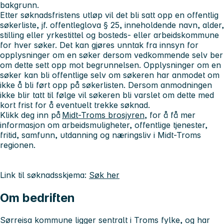
bakgrunn.
Etter søknadsfristens utløp vil det bli satt opp en offentlig
søkerliste, jf. offentleglova § 25, inneholdende navn, alder,
stilling eller yrkestittel og bosteds- eller arbeidskommune
for hver søker. Det kan gjøres unntak fra innsyn for
opplysninger om en søker dersom vedkommende selv ber
om dette sett opp mot begrunnelsen. Opplysninger om en
søker kan bli offentlige selv om søkeren har anmodet om
ikke å bli ført opp på søkerlisten. Dersom anmodningen
ikke blir tatt til følge vil søkeren bli varslet om dette med
kort frist for å eventuelt trekke søknad.
Klikk deg inn på
Midt-Troms brosjyren
, for å få mer
informasjon om arbeidsmuligheter, offentlige tjenester,
fritid, samfunn, utdanning og næringsliv i Midt-Troms
regionen.
Link til søknadsskjema:
Søk her
Om bedriften
Sørreisa kommune ligger sentralt i Troms fylke, og har