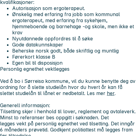
kvalifikasjoner:
Autorisasjon som ergoterapeut.
Ønskelig med erfaring fra jobb som kommunal
ergoterapeut, med erfaring fra sykehjem,
hjemmeboende og barnehage -og skole, men ikke et
krav
Nyutdannede oppfordres til å søke
Gode datakunnskaper
Beherske norsk godt, både skriftlig og muntlig
Førerkort klasse B
Egen bil til disposisjon
Personlig egnethet vektlegges
Ved å bo i Sørreisa kommune, vil du kunne benytte deg av
ordning for å slette studielån hvor du hvert år kan få
slettet studielån til lånet er nedbetalt. Les mer
her
.
Generell informasjon:
Tilsetting skjer i henhold til lover, reglement og avtaleverk.
Minst to referanser bes oppgitt i søknaden. Det
legges vekt på personlig egnethet ved tilsetting. Det inngår
6 måneders prøvetid. Godkjent politiattest må legges fram
før tiltredelse.