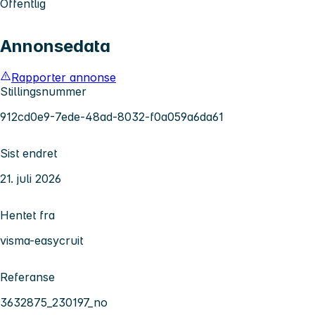
Offentlig
Annonsedata
Rapporter annonse
Stillingsnummer
912cd0e9-7ede-48ad-8032-f0a059a6da61
Sist endret
21. juli 2026
Hentet fra
visma-easycruit
Referanse
3632875_230197_no