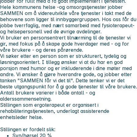
jobber for fullt med å få godt implementert i tjenesten.
Hele kommunens helse -og omsorgstjenester jobber
SAMMEN om å videreutvikle våre tjenester i takt med de
behovene som ligger til innbyggergruppen. Hos oss får du
jobbe tverrfaglig, med nært samarbeid med fysioterapeut-
og helsepersonell ved de øvrige avdelinger.
Vi bruker en personsentrert tilnærming til de tjenester vi
gir, med fokus på å skape gode hverdager med - og for
våre brukere - og deres pårørende.
Vi søker etter en person som er strukturert, tydelig og
løsningsorientert. I tillegg ønsker vi at du har en god
porsjon med humor og er inkluderende i dine møter med
andre. Vi ønsker å gjøre hverandre gode, og jobber etter
tanken "SAMMEN får vi det til". Dette tenker vi er det
beste utgangspunkt for å gi gode tjenester til våre brukere.
Antall brukere varierer i både antall - og
alderssammensetning.
Stillingen som ergoterapeut er organisert i
rehabiliteringstjenesten, underlagt assisterende
enhetsleder helse.
Stillingen er fordelt slik:
Syn/hørsel 20 %