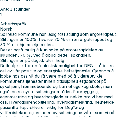
Antall stillinger
1
Arbeidsspråk
Norsk
Sørreisa kommune har ledig fast stilling som ergoterapeut.
Stillingen er 100%, hvorav 70 % er ren ergoterapeut og
30 % er i hjemmetjenesten.
Det er også mulig å kun søke på ergoterapidelen av
stillingen, 70 %, ved å oppgi dette i søknaden.
Stillingen er på dagtid, uten helg.
Dette åpner for en fantastisk mulighet for DEG til å bli en
del av vår positive og energiske helsetjeneste. Gjennom å
jobbe hos oss vil du få være med på å videreutvikle
kommunens tjenester innen tradisjonell ergoterapi på
sykehjem, hjemmeboende og barnehage -og skole, men
også innen nyere satsningsområder. Forebygging,
egenmestring og hverdagsglede er nøkkelord vi har med
oss. Hverdagsrehabilitering, hverdagsmestring, helhetlige
pasientforløp, «Hva er viktig for Deg?» og
velferdsteknologi er noen av satsningene våre, som vi nå