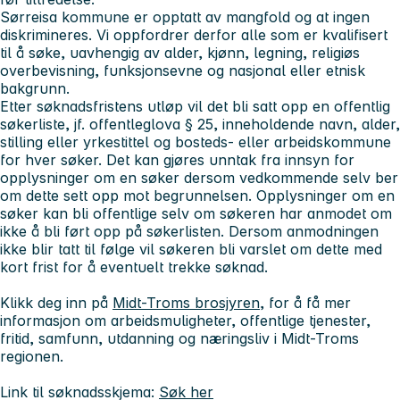
Sørreisa kommune er opptatt av mangfold og at ingen
diskrimineres. Vi oppfordrer derfor alle som er kvalifisert
til å søke, uavhengig av alder, kjønn, legning, religiøs
overbevisning, funksjonsevne og nasjonal eller etnisk
bakgrunn.
Etter søknadsfristens utløp vil det bli satt opp en offentlig
søkerliste, jf. offentleglova § 25, inneholdende navn, alder,
stilling eller yrkestittel og bosteds- eller arbeidskommune
for hver søker. Det kan gjøres unntak fra innsyn for
opplysninger om en søker dersom vedkommende selv ber
om dette sett opp mot begrunnelsen. Opplysninger om en
søker kan bli offentlige selv om søkeren har anmodet om
ikke å bli ført opp på søkerlisten. Dersom anmodningen
ikke blir tatt til følge vil søkeren bli varslet om dette med
kort frist for å eventuelt trekke søknad.
Klikk deg inn på
Midt-Troms brosjyren
, for å få mer
informasjon om arbeidsmuligheter, offentlige tjenester,
fritid, samfunn, utdanning og næringsliv i Midt-Troms
regionen.
Link til søknadsskjema:
Søk her