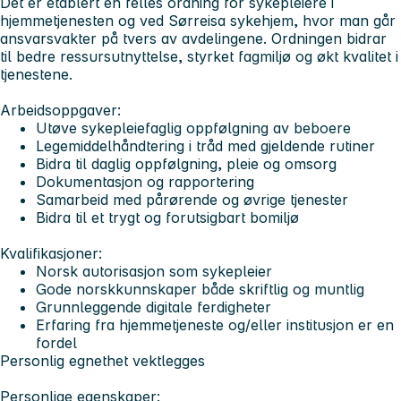
Det er etablert en felles ordning for sykepleiere i
hjemmetjenesten og ved Sørreisa sykehjem, hvor man går
ansvarsvakter på tvers av avdelingene. Ordningen bidrar
til bedre ressursutnyttelse, styrket fagmiljø og økt kvalitet i
tjenestene.
Arbeidsoppgaver:
Utøve sykepleiefaglig oppfølgning av beboere
Legemiddelhåndtering i tråd med gjeldende rutiner
Bidra til daglig oppfølgning, pleie og omsorg
Dokumentasjon og rapportering
Samarbeid med pårørende og øvrige tjenester
Bidra til et trygt og forutsigbart bomiljø
Kvalifikasjoner:
Norsk autorisasjon som sykepleier
Gode norskkunnskaper både skriftlig og muntlig
Grunnleggende digitale ferdigheter
Erfaring fra hjemmetjeneste og/eller institusjon er en
fordel
Personlig egnethet vektlegges
Personlige egenskaper: