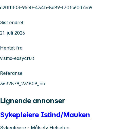
a20fbf03-95e0-434b-8a89-f701c60d7ea9
Sist endret
21. juli 2026
Hentet fra
visma-easycruit
Referanse
3632879_231809_no
Lignende annonser
Sykepleiere Istind/Mauken
Sykepleiere - Målselv Helsetun