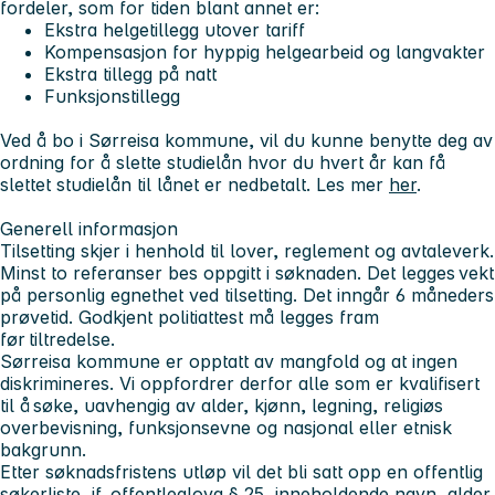
fordeler, som for tiden blant annet er:
Ekstra helgetillegg utover tariff
Kompensasjon for hyppig helgearbeid og langvakter
Ekstra tillegg på natt
Funksjonstillegg
Ved å bo i Sørreisa kommune, vil du kunne benytte deg av
ordning for å slette studielån hvor du hvert år kan få
slettet studielån til lånet er nedbetalt. Les mer
her
.
Generell informasjon
Tilsetting skjer i henhold til lover, reglement og avtaleverk.
Minst to referanser bes oppgitt i søknaden. Det legges vekt
på personlig egnethet ved tilsetting. Det inngår 6 måneders
prøvetid. Godkjent politiattest må legges fram
før tiltredelse.
Sørreisa kommune er opptatt av mangfold og at ingen
diskrimineres. Vi oppfordrer derfor alle som er kvalifisert
til å søke, uavhengig av alder, kjønn, legning, religiøs
overbevisning, funksjonsevne og nasjonal eller etnisk
bakgrunn.
Etter søknadsfristens utløp vil det bli satt opp en offentlig
søkerliste, jf. offentleglova § 25, inneholdende navn, alder,