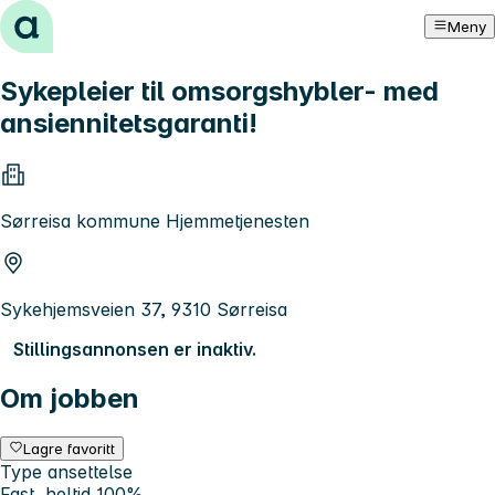
Hopp til innhold
Meny
Sykepleier til omsorgshybler- med
ansiennitetsgaranti!
Sørreisa kommune Hjemmetjenesten
Sykehjemsveien 37, 9310 Sørreisa
Stillingsannonsen er inaktiv.
Om jobben
Lagre favoritt
Type ansettelse
Fast, heltid 100%