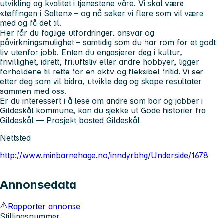
utvikling og kvalitet i tjenestene våre. Vi skal være
«tøffingen i Salten» – og nå søker vi flere som vil være
med og få det til.
Her får du faglige utfordringer, ansvar og
påvirkningsmulighet – samtidig som du har rom for et godt
liv utenfor jobb. Enten du engasjerer deg i kultur,
frivillighet, idrett, friluftsliv eller andre hobbyer, ligger
forholdene til rette for en aktiv og fleksibel fritid. Vi ser
etter deg som vil bidra, utvikle deg og skape resultater
sammen med oss.
Er du interessert i å lese om andre som bor og jobber i
Gildeskål kommune, kan du sjekke ut
Gode historier fra
Gildeskål — Prosjekt bosted Gildeskål
Nettsted
http://www.minbarnehage.no/inndyrbhg/Underside/1678
Annonsedata
Rapporter annonse
Stillingsnummer