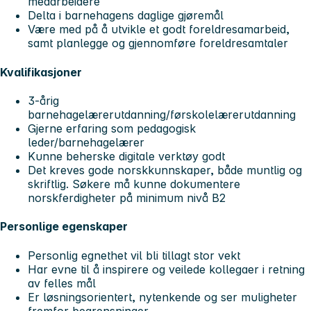
medarbeidere
Delta i barnehagens daglige gjøremål
Være med på å utvikle et godt foreldresamarbeid,
samt planlegge og gjennomføre foreldresamtaler
Kvalifikasjoner
3-årig
barnehagelærerutdanning/førskolelærerutdanning
Gjerne erfaring som pedagogisk
leder/barnehagelærer
Kunne beherske digitale verktøy godt
Det kreves gode norskkunnskaper, både muntlig og
skriftlig. Søkere må kunne dokumentere
norskferdigheter på minimum nivå B2
Personlige egenskaper
Personlig egnethet vil bli tillagt stor vekt
Har evne til å inspirere og veilede kollegaer i retning
av felles mål
Er løsningsorientert, nytenkende og ser muligheter
fremfor begrensninger