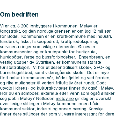
Om bedriften
Vi er ca. 6 200 innbyggere i kommunen. Meløy er
langstrakt, og den nordlige grensen er om lag 12 mil sør
for Bodø. Kommunen er en kraftkommune med industri,
landbruk, fiske, fiskeoppdrett, kraftproduksjon og
servicenæringer som viktige elementer. Ørnes er
kommunesenter og er knutepunkt for hurtigrute,
hurtigbåter, ferge og bussforbindelser. Engenbreen, en
vestlig utløper av Svartisen, er kommunens største
turistattraksjon. Vi har et desentralisert skole-, SFO- og
barnehagetilbud, samt videregående skole. Det er mye
flott natur i kommunen vår, både i fjellet og ved fjorden,
og rike muligheter til variert friluftsliv året rundt. Godt
utvalg i idretts- og kulturaktiviteter finner du også i Meløy.
Har du en samboer, ektefelle eller venn som også ønsker
seg jobb i Meløy? Nettsiden
meloy.no
gir deg en oversikt
over ledige stillinger i Meløy kommune innen både
kommunal sektor, industri og annen næring. Kanskje
finner dere stillinger der som vil være interessant for dere