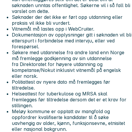
søknaden unntas offentlighet. Søkerne vil i så fall bli
varslet om dette.
Søknader der det ikke er ført opp utdanning eller
praksis vil ikke bli vurdert.
Vitnemål må lastes opp i WebCruiter.
Dokumentasjon av opplysninger gitt i søknaden vil bli
etterspurt i forbindelse med intervju, eller ved
forespørsel.
Søkere med utdannelse fra andre land enn Norge
må fremlegge godkjenning av sin utdannelse
fra Direktoratet for høyere utdanning og
kompetanse/Nokut inklusivt vitnemål på engelsk
eller norsk.
Politiattest av nyere dato må fremlegges før
tiltredelse.
Helseattest for tuberkulose og MRSA skal
fremlegges før tiltredelse dersom det er et krav for
stillingen.
Meløy kommune er opptatt av mangfold og
oppfordrer kvalifiserte kandidater til å søke
uavhengig av alder, kjønn, funksjonsevne, etnisitet
eller nasjonal bakgrunn.