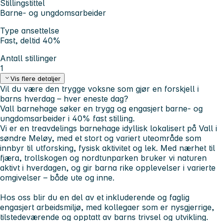
Stillingstittel
Barne- og ungdomsarbeider
Type ansettelse
Fast, deltid 40%
Antall stillinger
1
Vis flere detaljer
Vil du være den trygge voksne som gjør en forskjell i
barns hverdag – hver eneste dag?
Vall barnehage søker en trygg og engasjert barne- og
ungdomsarbeider i 40% fast stilling.
Vi er en treavdelings barnehage idyllisk lokalisert på Vall i
søndre Meløy, med et stort og variert uteområde som
innbyr til utforsking, fysisk aktivitet og lek. Med nærhet til
fjæra, trollskogen og nordtunparken bruker vi naturen
aktivt i hverdagen, og gir barna rike opplevelser i varierte
omgivelser – både ute og inne.
Hos oss blir du en del av et inkluderende og faglig
engasjert arbeidsmiljø, med kollegaer som er nysgjerrige,
tilstedeværende og opptatt av barns trivsel og utvikling.