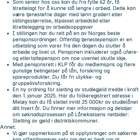
Som senior hos oss kan du fra fylte 62 år, få
tilrettelagt for å kunne stå lengre i arbeid. Dette kan
være tjenestefrie dager med lønn gradert etter
stillingsstørrelse, tilpasset arbeidstid eller
tilrettelegging av arbeidsoppgaver
I stillingen har du rett på en av Norges beste
pensjonsordninger. Offentlig tjenestepensjon er en
utbetaling som varer fra den dagen du slutter å
arbeide og livet ut. Pensjonen inkluderer også uføre-
og etterlattepensjon om noe uventet skulle skje.
Med pensjonsrett i KLP får du medlemspris og flere
gunstige betingelser på lån, forsikring og
spareprodukter. Du får fri ulykke- og
gruppelivsforsikring.
En ny ordning for sletting av studiegjeld tredde i kraft
den 1. januar 2025. Har du folkeregistrert adresse i
Meløy kan du få slettet inntil 25 000kr av studielånet
ditt hvert år. Du finner mer informasjon og detaljer
om søknadsprosessen på Lånekassens nettsider:
Sletting av gjeld i distriktskommuner.
Annet:
Vi gjør oppmerksom på at opplysninger om søkerne
kan offentliggjøres selv om det er bedt om at