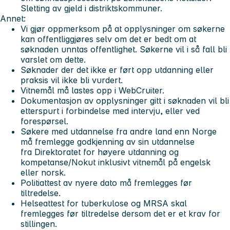
Sletting av gjeld i distriktskommuner.
Annet:
Vi gjør oppmerksom på at opplysninger om søkerne
kan offentliggjøres selv om det er bedt om at
søknaden unntas offentlighet. Søkerne vil i så fall bli
varslet om dette.
Søknader der det ikke er ført opp utdanning eller
praksis vil ikke bli vurdert.
Vitnemål må lastes opp i WebCruiter.
Dokumentasjon av opplysninger gitt i søknaden vil bli
etterspurt i forbindelse med intervju, eller ved
forespørsel.
Søkere med utdannelse fra andre land enn Norge
må fremlegge godkjenning av sin utdannelse
fra Direktoratet for høyere utdanning og
kompetanse/Nokut inklusivt vitnemål på engelsk
eller norsk.
Politiattest av nyere dato må fremlegges før
tiltredelse.
Helseattest for tuberkulose og MRSA skal
fremlegges før tiltredelse dersom det er et krav for
stillingen.