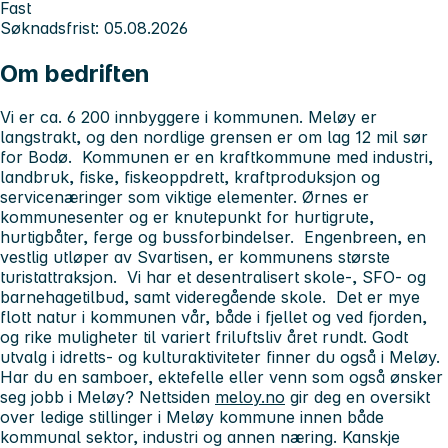
Fast
Søknadsfrist: 05.08.2026
Om bedriften
Vi er ca. 6 200 innbyggere i kommunen. Meløy er
langstrakt, og den nordlige grensen er om lag 12 mil sør
for Bodø. Kommunen er en kraftkommune med industri,
landbruk, fiske, fiskeoppdrett, kraftproduksjon og
servicenæringer som viktige elementer. Ørnes er
kommunesenter og er knutepunkt for hurtigrute,
hurtigbåter, ferge og bussforbindelser. Engenbreen, en
vestlig utløper av Svartisen, er kommunens største
turistattraksjon. Vi har et desentralisert skole-, SFO- og
barnehagetilbud, samt videregående skole. Det er mye
flott natur i kommunen vår, både i fjellet og ved fjorden,
og rike muligheter til variert friluftsliv året rundt. Godt
utvalg i idretts- og kulturaktiviteter finner du også i Meløy.
Har du en samboer, ektefelle eller venn som også ønsker
seg jobb i Meløy? Nettsiden
meloy.no
gir deg en oversikt
over ledige stillinger i Meløy kommune innen både
kommunal sektor, industri og annen næring. Kanskje