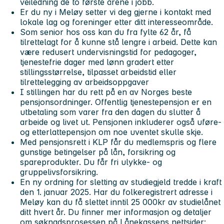
veiledning de to første årene i jobb.
Er du ny i Meløy setter vi deg gjerne i kontakt med
lokale lag og foreninger etter ditt interesseområde.
Som senior hos oss kan du fra fylte 62 år, få
tilrettelagt for å kunne stå lengre i arbeid. Dette kan
være redusert undervisningstid for pedagoger,
tjenestefrie dager med lønn gradert etter
stillingsstørrelse, tilpasset arbeidstid eller
tilrettelegging av arbeidsoppgaver
I stillingen har du rett på en av Norges beste
pensjonsordninger. Offentlig tjenestepensjon er en
utbetaling som varer fra den dagen du slutter å
arbeide og livet ut. Pensjonen inkluderer også uføre-
og etterlattepensjon om noe uventet skulle skje.
Med pensjonsrett i KLP får du medlemspris og flere
gunstige betingelser på lån, forsikring og
spareprodukter. Du får fri ulykke- og
gruppelivsforsikring.
En ny ordning for sletting av studiegjeld tredde i kraft
den 1. januar 2025. Har du folkeregistrert adresse i
Meløy kan du få slettet inntil 25 000kr av studielånet
ditt hvert år. Du finner mer informasjon og detaljer
om søknadsprosessen på Lånekassens nettsider: