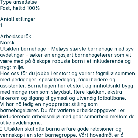
Type ansettelse
Fast, heltid 100%
Antall stillinger
1
Arbeidsspråk
Norsk
Utsikten barnehage
- Meløys største barnehage med syv
avdelinger - søker en engasjert barnehagelærer som vil
være med på å skape robuste barn i et inkluderende og
trygt miljø.
Hos oss får du jobbe i et stort og variert fagmiljø sammen
med pedagoger, spesialpedagog, fagarbeidere og
assistenter. Barnehagen har et stort og innholdsrikt bygg
med mange rom som sløydsal, flere kjøkken, ekstra
lekerom og tilgang til gymsal og utvendig fotballbane.
Vi har nå ledig en nyopprettet stilling som
barnehagelærer. Du får varierte arbeidsoppgaver i et
inkluderende arbeidsmiljø med godt samarbeid mellom de
ulike avdelingene.
I Utsikten skal alle barna erfare gode relasjoner og
vennskap i en stor barnegruppe. Vårt hovedmål er å