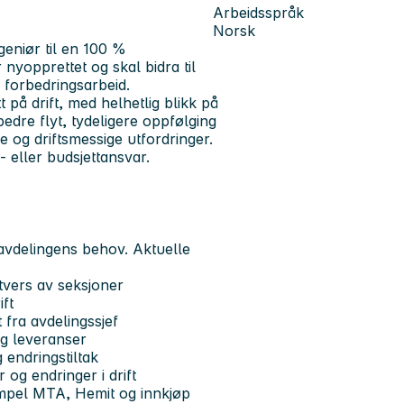
Arbeidsspråk
Norsk
geniør til en 100 %
r nyopprettet og skal bidra til
g forbedringsarbeid.
 på drift, med helhetlig blikk på
bedre flyt, tydeligere oppfølging
e og driftsmessige utfordringer.
- eller budsjettansvar.
 avdelingens behov. Aktuelle
tvers av seksjoner
ift
 fra avdelingssjef
og leveranser
 endringstiltak
 og endringer i drift
mpel MTA, Hemit og innkjøp