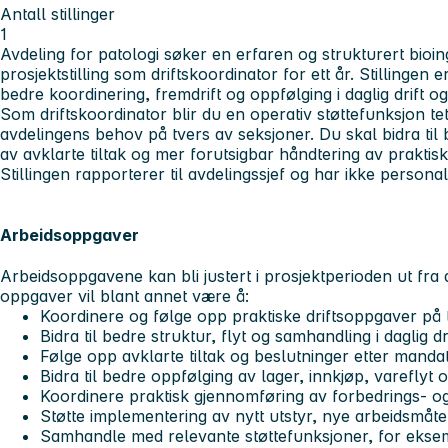
Antall stillinger
1
Avdeling for patologi søker en erfaren og strukturert bioin
prosjektstilling som driftskoordinator for ett år. Stillingen e
bedre koordinering, fremdrift og oppfølging i daglig drift o
Som driftskoordinator blir du en operativ støttefunksjon tett
avdelingens behov på tvers av seksjoner. Du skal bidra til 
av avklarte tiltak og mer forutsigbar håndtering av praktisk
Stillingen rapporterer til avdelingssjef og har ikke personal
Arbeidsoppgaver
Arbeidsoppgavene kan bli justert i prosjektperioden ut fra
oppgaver vil blant annet være å:
Koordinere og følge opp praktiske driftsoppgaver på 
Bidra til bedre struktur, flyt og samhandling i daglig dr
Følge opp avklarte tiltak og beslutninger etter mandat
Bidra til bedre oppfølging av lager, innkjøp, vareflyt 
Koordinere praktisk gjennomføring av forbedrings- og
Støtte implementering av nytt utstyr, nye arbeidsmåter
Samhandle med relevante støttefunksjoner, for ekse