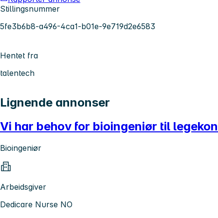
Stillingsnummer
5fe3b6b8-a496-4ca1-b01e-9e719d2e6583
Hentet fra
talentech
Lignende annonser
Vi har behov for bioingeniør til legeko
Bioingeniør
Arbeidsgiver
Dedicare Nurse NO