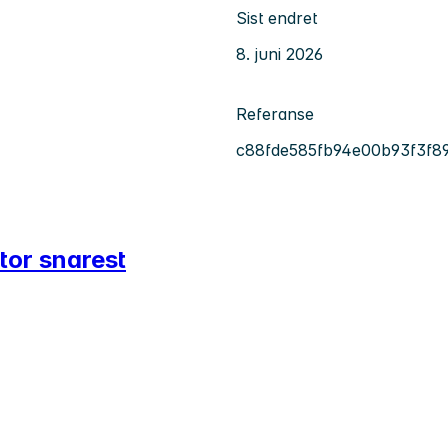
Sist endret
8. juni 2026
Referanse
c88fde585fb94e00b93f3f8
ntor snarest