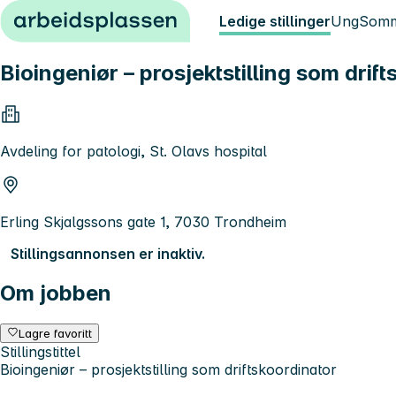
Hopp til innhold
Ledige stillinger
Ung
Somm
Bioingeniør – prosjektstilling som drif
Avdeling for patologi, St. Olavs hospital
Erling Skjalgssons gate 1, 7030 Trondheim
Stillingsannonsen er inaktiv.
Om jobben
Lagre favoritt
Stillingstittel
Bioingeniør – prosjektstilling som driftskoordinator