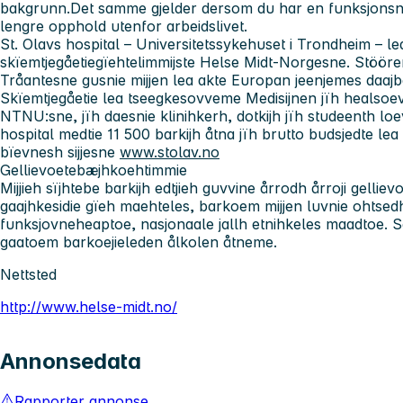
bakgrunn.Det samme gjelder dersom du har en funksjonsned
lengre opphold utenfor arbeidslivet.
St. Olavs hospital – Universitetssykehuset i Trondheim
– le
skïemtjegåetiegïehtelimmijste Helse Midt-Norgesne. Stööre
Tråantesne gusnie mijjen lea akte Europan jeenjemes daajbaa
Skïemtjegåetie lea tseegkesovveme Medisijnen jïh healsoev
NTNU:sne, jïh daesnie klinihkerh, dotkijh jïh studeenth lo
hospital medtie 11 500 barkijh åtna jïh brutto budsjedte lea 1
bïevnesh sijjesne
www.stolav.no
Gellievoetebæjhkoehtimmie
Mijjieh sïjhtebe barkijh edtjieh guvvine årrodh årroji gellie
gaajhkesidie gïeh maehteles, barkoem mijjen luvnie ohtsedh, 
funksjovneheaptoe, nasjonaale jallh etnihkeles maadtoe.
gaatoem barkoejieleden ålkolen åtneme.
Nettsted
http://www.helse-midt.no/
Annonsedata
Rapporter annonse