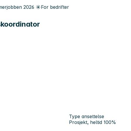
erjobben
2026
☀️
For bedrifter
tskoordinator
Type ansettelse
Prosjekt, heltid 100%