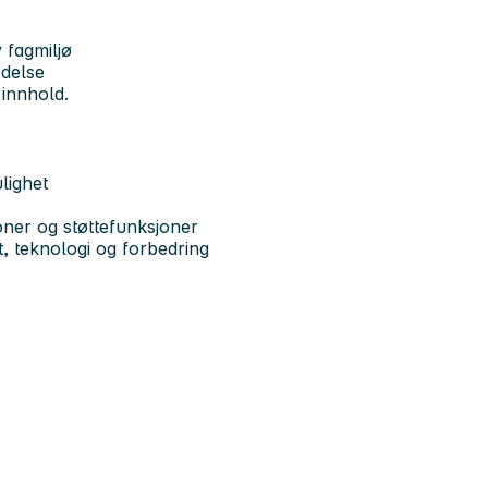
 fagmiljø
edelse
 innhold.
lighet
oner og støttefunksjoner
yt, teknologi og forbedring