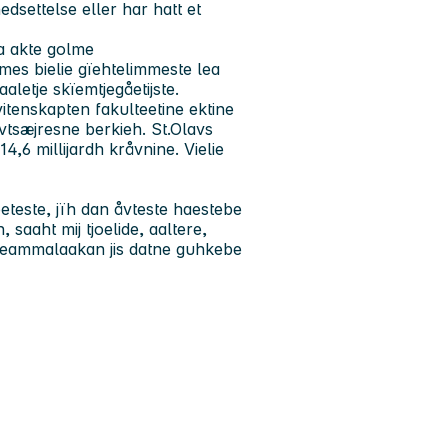
settelse eller har hatt et
a akte golme
mes bielie gïehtelimmeste lea
letje skïemtjegåetijste.
itenskapten fakulteetine ektine
evtsæjresne berkieh. St.Olavs
4,6 millijardh kråvnine. Vielie
voeteste, jïh dan åvteste haestebe
saaht mij tjoelide, aaltere,
 Seammalaakan jis datne guhkebe