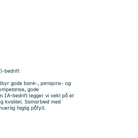
)-bedrift
tilbyr gode bank-, pensjons- og
 kompetanse, gode
m IA-bedrift legger vi vekt på et
og kvalitet. Samarbeid med
uerlig faglig påfyll.