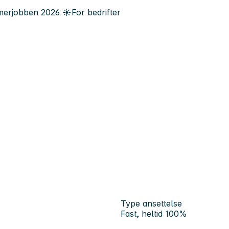
erjobben
2026
☀️
For bedrifter
Type ansettelse
Fast, heltid 100%