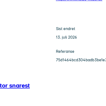
Sist endret
13. juli 2026
Referanse
75d1464bcd304badb3be1e
ntor snarest