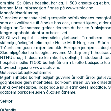
om side. St. Olavs hospital har ca. 11 500 ansatte og et brut
kroner. Mer informasjon finnes på
www.stolav.no
Mangfoldserklæring
Vi ønsker at ansatte skal gjenspeile befolkningens mangfol
som er kvalifiserte til å søke hos oss, uansett kjønn, alder 
bakgrunn.Det samme gjelder dersom du har en funksjonsned
lengre opphold utenfor arbeidslivet.
St. Olavs hospital – Universitetssykehuset i Trondheim
– le
skïemtjegåetiegïehtelimmijste Helse Midt-Norgesne. Stööre
Tråantesne gusnie mijjen lea akte Europan jeenjemes daajbaa
Skïemtjegåetie lea tseegkesovveme Medisijnen jïh healsoev
NTNU:sne, jïh daesnie klinihkerh, dotkijh jïh studeenth lo
hospital medtie 11 500 barkijh åtna jïh brutto budsjedte lea 1
bïevnesh sijjesne
www.stolav.no
Gellievoetebæjhkoehtimmie
Mijjieh sïjhtebe barkijh edtjieh guvvine årrodh årroji gellie
gaajhkesidie gïeh maehteles, barkoem mijjen luvnie ohtsedh, 
funksjovneheaptoe, nasjonaale jallh etnihkeles maadtoe.
gaatoem barkoejieleden ålkolen åtneme.
Sektor
Offentlig