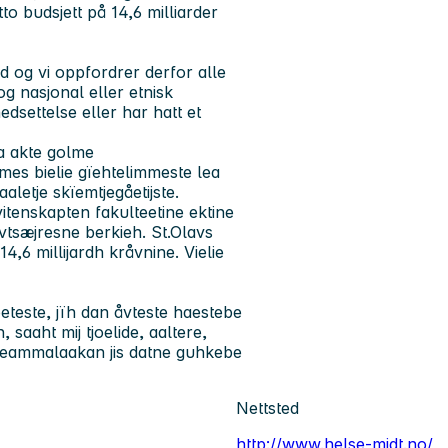
to budsjett på 14,6 milliarder
d og vi oppfordrer derfor alle
og nasjonal eller etnisk
settelse eller har hatt et
a akte golme
mes bielie gïehtelimmeste lea
letje skïemtjegåetijste.
itenskapten fakulteetine ektine
evtsæjresne berkieh. St.Olavs
4,6 millijardh kråvnine. Vielie
voeteste, jïh dan åvteste haestebe
saaht mij tjoelide, aaltere,
 Seammalaakan jis datne guhkebe
Nettsted
http://www.helse-midt.no/