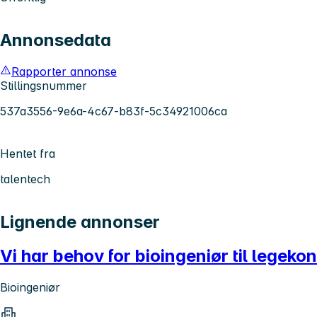
Annonsedata
Rapporter annonse
Stillingsnummer
537a3556-9e6a-4c67-b83f-5c34921006ca
Hentet fra
talentech
Lignende annonser
Vi har behov for bioingeniør til legeko
Bioingeniør