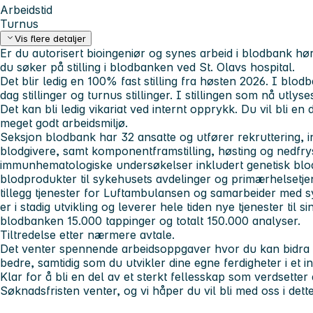
Arbeidstid
Turnus
Vis flere detaljer
Er du autorisert bioingeniør og synes arbeid i blodbank hø
du søker på stilling i blodbanken ved St. Olavs hospital.
Det blir ledig en 100% fast stilling fra høsten 2026. I blo
dag stillinger og turnus stillinger. I stillingen som nå utly
Det kan bli ledig vikariat ved internt opprykk. Du vil bli en 
meget godt arbeidsmiljø.
Seksjon blodbank har 32 ansatte og utfører rekruttering, i
blodgivere, samt komponentframstilling, høsting og nedfry
immunhematologiske undersøkelser inkludert genetisk blod
blodprodukter til sykehusets avdelinger og primærhelsetje
tillegg tjenester for Luftambulansen og samarbeider med 
er i stadig utvikling og leverer hele tiden nye tjenester til si
blodbanken 15.000 tappinger og totalt 150.000 analyser.
Tiltredelse etter nærmere avtale.
Det venter spennende arbeidsoppgaver hvor du kan bidra ti
bedre, samtidig som du utvikler dine egne ferdigheter i et i
Klar for å bli en del av et sterkt fellesskap som verdsetter 
Søknadsfristen venter, og vi håper du vil bli med oss i dette