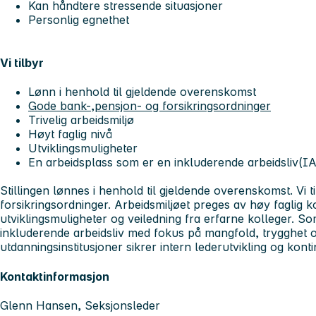
Kan håndtere stressende situasjoner
Personlig egnethet
Vi tilbyr
Lønn i henhold til gjeldende overenskomst
Gode bank-,pensjon- og forsikringsordninger
Trivelig arbeidsmiljø
Høyt faglig nivå
Utviklingsmuligheter
En arbeidsplass som er en inkluderende arbeidsliv(IA
Stillingen lønnes i henhold til gjeldende overenskomst. Vi 
forsikringsordninger. Arbeidsmiljøet preges av høy faglig
utviklingsmuligheter og veiledning fra erfarne kolleger. So
inkluderende arbeidsliv med fokus på mangfold, trygghet 
utdanningsinstitusjoner sikrer intern lederutvikling og kontin
Kontaktinformasjon
Glenn Hansen, Seksjonsleder