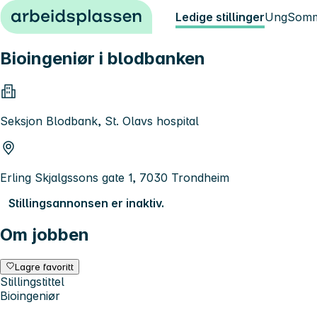
Hopp til innhold
Ledige stillinger
Ung
Somm
Bioingeniør i blodbanken
Seksjon Blodbank, St. Olavs hospital
Erling Skjalgssons gate 1, 7030 Trondheim
Stillingsannonsen er inaktiv.
Om jobben
Lagre favoritt
Stillingstittel
Bioingeniør