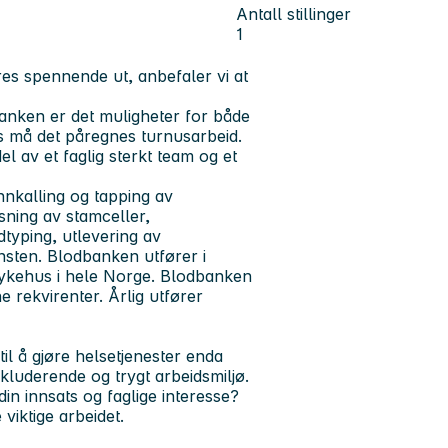
Antall stillinger
1
res spennende ut, anbefaler vi at
dbanken er det muligheter for både
ses må det påregnes turnusarbeid.
del av et faglig sterkt team og et
nnkalling og tapping av
sning av stamceller,
typing, utlevering av
nsten. Blodbanken utfører i
sykehus i hele Norge. Blodbanken
ne rekvirenter. Årlig utfører
l å gjøre helsetjenester enda
nkluderende og trygt arbeidsmiljø.
din innsats og faglige interesse?
 viktige arbeidet.