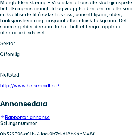
Mangfoldserklæring -
Vi ønsker at ansatte skal gjenspeile
befolkningens mangfold og vi oppfordrer derfor alle som
er kvalifiserte til å søke hos oss, uansett kjønn, alder,
funksjonshemming, nasjonal eller etnisk bakgrunn. Det
samme gjelder dersom du har hatt et lengre opphold
utenfor arbeidslivet
Sektor
Offentlig
Nettsted
http://www.helse-midt.no/
Annonsedata
Rapporter annonse
Stillingsnummer
0b32939f-a61b-41aa-9b7d-d18b64cf4e8f