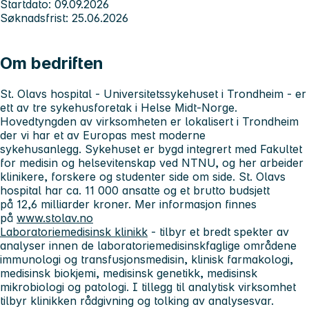
Startdato: 09.09.2026
Søknadsfrist: 25.06.2026
Om bedriften
St. Olavs hospital - Universitetssykehuset i Trondheim
- er
ett av tre sykehusforetak i Helse Midt-Norge.
Hovedtyngden av virksomheten er lokalisert i Trondheim
der vi har et av Europas mest moderne
sykehusanlegg. Sykehuset er bygd integrert med Fakultet
for medisin og helsevitenskap ved NTNU, og her arbeider
klinikere, forskere og studenter side om side. St. Olavs
hospital har ca. 11 000 ansatte og et brutto budsjett
på 12,6 milliarder kroner. Mer informasjon finnes
på
www.stolav.no
Laboratoriemedisinsk klinikk
- tilbyr et bredt spekter av
analyser innen de laboratoriemedisinskfaglige områdene
immunologi og transfusjonsmedisin, klinisk farmakologi,
medisinsk biokjemi, medisinsk genetikk, medisinsk
mikrobiologi og patologi. I tillegg til analytisk virksomhet
tilbyr klinikken rådgivning og tolking av analysesvar.