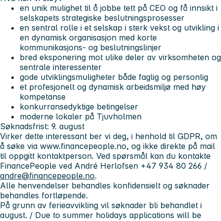
en unik mulighet til å jobbe tett på CEO og få innsikt i
selskapets strategiske beslutningsprosesser
en sentral rolle i et selskap i sterk vekst og utvikling i
en dynamisk organisasjon med korte
kommunikasjons- og beslutningslinjer
bred eksponering mot ulike deler av virksomheten og
sentrale interessenter
gode utviklingsmuligheter både faglig og personlig
et profesjonelt og dynamisk arbeidsmiljø med høy
kompetanse
konkurransedyktige betingelser
moderne lokaler på Tjuvholmen
Søknadsfrist: 9. august
Virker dette interessant ber vi deg, i henhold til GDPR, om
å søke via www.financepeople.no, og ikke direkte på mail
til oppgitt kontaktperson. Ved spørsmål kan du kontakte
FinancePeople ved André Herlofsen +47 934 80 266 /
andre@financepeople.no
.
Alle henvendelser behandles konfidensielt og søknader
behandles fortløpende.
På grunn av ferieavvikling vil søknader bli behandlet i
august. / Due to summer holidays applications will be