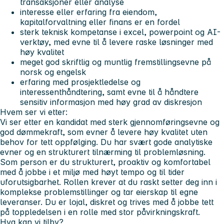
transaksjoner eller analyse
interesse eller erfaring fra eiendom,
kapitalforvaltning eller finans er en fordel
sterk teknisk kompetanse i excel, powerpoint og AI-
verktøy, med evne til å levere raske løsninger med
høy kvalitet
meget god skriftlig og muntlig fremstillingsevne på
norsk og engelsk
erfaring med prosjektledelse og
interessenthåndtering, samt evne til å håndtere
sensitiv informasjon med høy grad av diskresjon
Hvem ser vi etter:
Vi ser etter en kandidat med sterk gjennomføringsevne og
god dømmekraft, som evner å levere høy kvalitet uten
behov for tett oppfølging. Du har svært gode analytiske
evner og en strukturert tilnærming til problemløsning.
Som person er du strukturert, proaktiv og komfortabel
med å jobbe i et miljø med høyt tempo og til tider
uforutsigbarhet. Rollen krever at du raskt setter deg inn i
komplekse problemstillinger og tar eierskap til egne
leveranser. Du er lojal, diskret og trives med å jobbe tett
på toppledelsen i en rolle med stor påvirkningskraft.
Hva kan vi tilby?