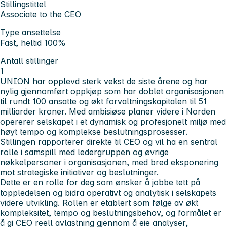
Stillingstittel
Associate to the CEO
Type ansettelse
Fast, heltid 100%
Antall stillinger
1
UNION har opplevd sterk vekst de siste årene og har
nylig gjennomført oppkjøp som har doblet organisasjonen
til rundt 100 ansatte og økt forvaltningskapitalen til 51
milliarder kroner. Med ambisiøse planer videre i Norden
opererer selskapet i et dynamisk og profesjonelt miljø med
høyt tempo og komplekse beslutningsprosesser.
Stillingen rapporterer direkte til CEO og vil ha en sentral
rolle i samspill med ledergruppen og øvrige
nøkkelpersoner i organisasjonen, med bred eksponering
mot strategiske initiativer og beslutninger.
Dette er en rolle for deg som ønsker å jobbe tett på
toppledelsen og bidra operativt og analytisk i selskapets
videre utvikling. Rollen er etablert som følge av økt
kompleksitet, tempo og beslutningsbehov, og formålet er
å gi CEO reell avlastning gjennom å eie analyser,