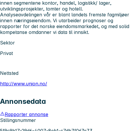
innen segmentene kontor, handel, logistikk/ lager,
utviklingsprosjekter, tomter og hotell.
Analyseavdelingen vår er blant landets fremste fagmiljøer
innen næringseiendom. Vi utarbeider prognoser og
rapporter for det norske eiendomsmarkedet, og med solid
kompetanse omdanner vi data til innsikt.
Sektor
Privat
Nettsted
http://www.union.no/
Annonsedata
Rapporter annonse
Stillingsnummer
5f9c9b17-29d6-4007-8eb1-c7db7f067e73