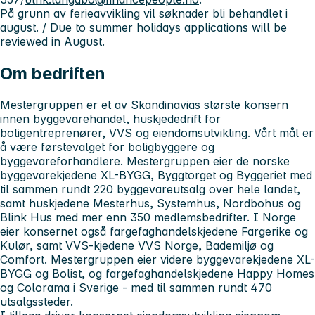
På grunn av ferieavvikling vil søknader bli behandlet i
august. / Due to summer holidays applications will be
reviewed in August.
Om bedriften
Mestergruppen er et av Skandinavias største konsern
innen byggevarehandel, huskjededrift for
boligentreprenører, VVS og eiendomsutvikling. Vårt mål er
å være førstevalget for boligbyggere og
byggevareforhandlere. Mestergruppen eier de norske
byggevarekjedene XL-BYGG, Byggtorget og Byggeriet med
til sammen rundt 220 byggevareutsalg over hele landet,
samt huskjedene Mesterhus, Systemhus, Nordbohus og
Blink Hus med mer enn 350 medlemsbedrifter. I Norge
eier konsernet også fargefaghandelskjedene Fargerike og
Kulør, samt VVS-kjedene VVS Norge, Bademiljø og
Comfort. Mestergruppen eier videre byggevarekjedene XL-
BYGG og Bolist, og fargefaghandelskjedene Happy Homes
og Colorama i Sverige - med til sammen rundt 470
utsalgssteder.