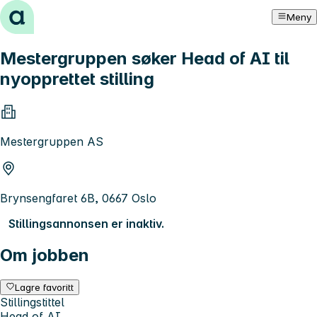
Hopp til innhold
Meny
Mestergruppen søker Head of AI til
nyopprettet stilling
Mestergruppen AS
Brynsengfaret 6B, 0667 Oslo
Stillingsannonsen er inaktiv.
Om jobben
Lagre favoritt
Stillingstittel
Head of AI