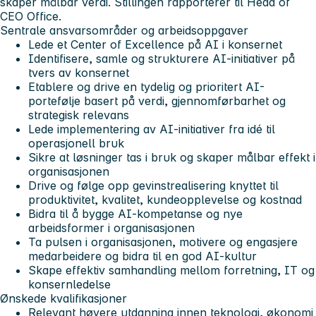
skaper målbar verdi. Stillingen rapporterer til Head of
CEO Office.
Sentrale ansvarsområder og arbeidsoppgaver
Lede et Center of Excellence på AI i konsernet
Identifisere, samle og strukturere AI-initiativer på
tvers av konsernet
Etablere og drive en tydelig og prioritert AI-
portefølje basert på verdi, gjennomførbarhet og
strategisk relevans
Lede implementering av AI-initiativer fra idé til
operasjonell bruk
Sikre at løsninger tas i bruk og skaper målbar effekt i
organisasjonen
Drive og følge opp gevinstrealisering knyttet til
produktivitet, kvalitet, kundeopplevelse og kostnad
Bidra til å bygge AI-kompetanse og nye
arbeidsformer i organisasjonen
Ta pulsen i organisasjonen, motivere og engasjere
medarbeidere og bidra til en god AI-kultur
Skape effektiv samhandling mellom forretning, IT og
konsernledelse
Ønskede kvalifikasjoner
Relevant høyere utdanning innen teknologi, økonomi