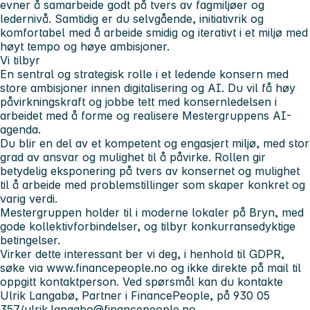
evner å samarbeide godt på tvers av fagmiljøer og
ledernivå. Samtidig er du selvgående, initiativrik og
komfortabel med å arbeide smidig og iterativt i et miljø med
høyt tempo og høye ambisjoner.
Vi tilbyr
En sentral og strategisk rolle i et ledende konsern med
store ambisjoner innen digitalisering og AI. Du vil få høy
påvirkningskraft og jobbe tett med konsernledelsen i
arbeidet med å forme og realisere Mestergruppens AI-
agenda.
Du blir en del av et kompetent og engasjert miljø, med stor
grad av ansvar og mulighet til å påvirke. Rollen gir
betydelig eksponering på tvers av konsernet og mulighet
til å arbeide med problemstillinger som skaper konkret og
varig verdi.
Mestergruppen holder til i moderne lokaler på Bryn, med
gode kollektivforbindelser, og tilbyr konkurransedyktige
betingelser.
Virker dette interessant ber vi deg, i henhold til GDPR,
søke via www.financepeople.no og ikke direkte på mail til
oppgitt kontaktperson. Ved spørsmål kan du kontakte
Ulrik Langabø, Partner i FinancePeople, på 930 05
357/
ulrik.langabo@financepeople.no
.