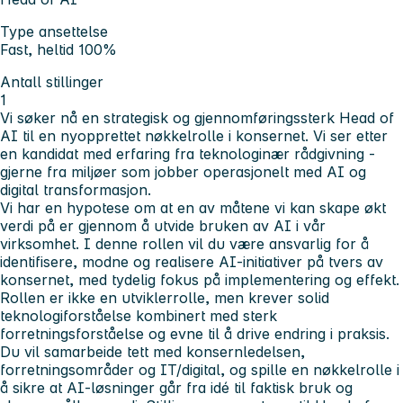
Type ansettelse
Fast, heltid 100%
Antall stillinger
1
Vi søker nå en strategisk og gjennomføringssterk Head of
AI til en nyopprettet nøkkelrolle i konsernet. Vi ser etter
en kandidat med erfaring fra teknologinær rådgivning -
gjerne fra miljøer som jobber operasjonelt med AI og
digital transformasjon.
Vi har en hypotese om at en av måtene vi kan skape økt
verdi på er gjennom å utvide bruken av AI i vår
virksomhet. I denne rollen vil du være ansvarlig for å
identifisere, modne og realisere AI-initiativer på tvers av
konsernet, med tydelig fokus på implementering og effekt.
Rollen er ikke en utviklerrolle, men krever solid
teknologiforståelse kombinert med sterk
forretningsforståelse og evne til å drive endring i praksis.
Du vil samarbeide tett med konsernledelsen,
forretningsområder og IT/digital, og spille en nøkkelrolle i
å sikre at AI-løsninger går fra idé til faktisk bruk og