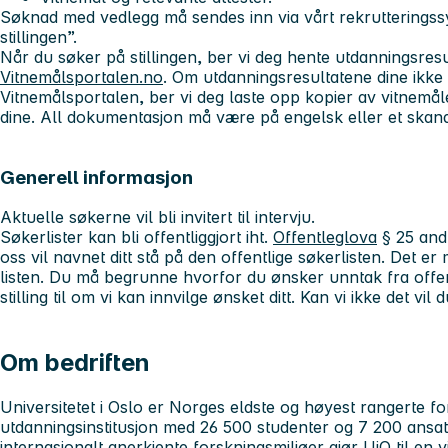
Søknad med vedlegg må sendes inn via vårt rekrutterings
stillingen”.
Når du søker på stillingen, ber vi deg hente utdanningsresu
Vitnemålsportalen.no
. Om utdanningsresultatene dine ikke e
Vitnemålsportalen, ber vi deg laste opp kopier av vitnemål
dine. All dokumentasjon må være på engelsk eller et skand
Generell informasjon
Aktuelle søkerne vil bli invitert til intervju.
Søkerlister kan bli offentliggjort iht.
Offentleglova
§ 25 and
oss vil navnet ditt stå på den offentlige søkerlisten. Det e
listen. Du må begrunne hvorfor du ønsker unntak fra offentl
stilling til om vi kan innvilge ønsket ditt. Kan vi ikke det vil
Om bedriften
Universitetet i Oslo
er Norges eldste og høyest rangerte fo
utdanningsinstitusjon med 26 500 studenter og 7 200 ansat
internasjonalt anerkjente forskningsmiljøer gjør UiO til en 