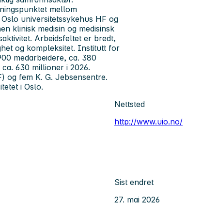
sningspunktet mellom
d Oslo universitetssykehus HF og
nen klinisk medisin og medisinsk
ktivitet. Arbeidsfeltet er bredt,
het og kompleksitet. Institutt for
v 900 medarbeidere, ca. 380
ca. 630 millioner i 2026.
F) og fem K. G. Jebsensentre.
tetet i Oslo.
Nettsted
http://www.uio.no/
Sist endret
27. mai 2026