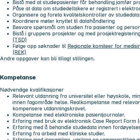
Bistå med at studiepasienter får behandling jamfør pr
Påse at data om studiedeltakere er registrert i elekt
Organisere og foreta kvalitetskontroller av studiedata
Koordinere møter knyttet til datahåndtering
Besvare spørsmål om studien fra pasienter og perso
Bistå i gruppens prosjekter og med prosjektregistering
(TSD)
Følge opp søknader til
Regionale komiteer for medisin
(REK)
Andre oppgaver kan bli tillagt stillingen.
Kompetanse
Nødvendige kvalifikasjoner
Relevant utdanning fra universitet eller høyskole, m
innen fagområde helse. Realkompetanse med relevan
kompensere utdanningskravet.
Kompetanse med elektroniske pasientjournaler.
Erfaring med bruk av elektronisk Case Report Form 
Erfaring med å behandle studiedata innen fordøyelse
Erfaring fra arbeid med kliniske studier.
Erfaring med innsamling, vasking og sammenstilling a