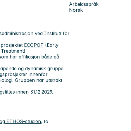
Arbeidsspråk
Norsk
sadministrasjon ved Institutt for
-prosjektet
ECOPOP
(Early
g Treatment)
om har affiliasjon både på
kapende og dynamisk gruppe
ngsprosjekter innenfor
iologi. Gruppen har utstrakt
A.
gstilles innen 31.12.2029.
og ETHOS-studien
, to