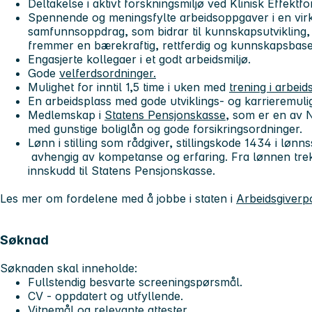
Deltakelse i aktivt forskningsmiljø ved Klinisk Effektf
Spennende og meningsfylte arbeidsoppgaver i en virk
samfunnsoppdrag, som bidrar til kunnskapsutvikling
fremmer en bærekraftig, rettferdig og kunnskapsbase
Engasjerte kollegaer i et godt arbeidsmiljø.
Gode
velferdsordninger.
Mulighet for inntil 1,5 time i uken med
trening i arbeids
En arbeidsplass med gode utviklings- og karrieremuli
Medlemskap i
Statens Pensjonskasse
, som er en av 
med gunstige boliglån og gode forsikringsordninger.
Lønn i stilling som rådgiver, stillingskode 1434 i lø
avhengig av kompetanse og erfaring. Fra lønnen trekk
innskudd til Statens Pensjonskasse.
Les mer om fordelene med å jobbe i staten i
Arbeidsgiverp
Søknad
Søknaden skal inneholde:
Fullstendig besvarte screeningspørsmål.
CV - oppdatert og utfyllende.
Vitnemål og relevante attester.