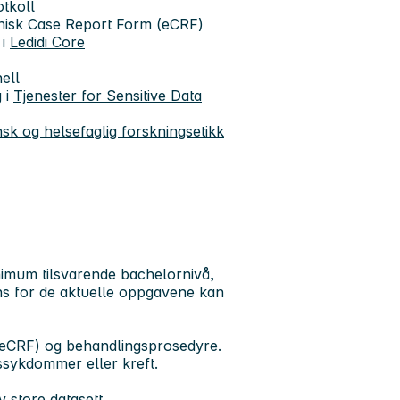
otkoll
ronisk Case Report Form (eCRF)
 i
Ledidi Core
nell
 i
Tjenester for Sensitive Data
sk og helsefaglig forskningsetikk
inimum tilsvarende bachelornivå,
s for de aktuelle oppgavene kan
(eCRF) og behandlingsprosedyre.
ssykdommer eller kreft.
v store datasett.