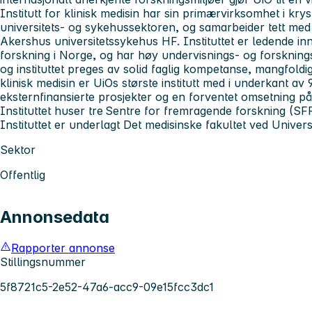
Institutt for klinisk medisin
har sin primærvirksomhet i kry
universitets- og sykehussektoren, og samarbeider tett me
Akershus universitetssykehus HF. Instituttet er ledende in
forskning i Norge, og har høy undervisnings- og forskningsa
og instituttet preges av solid faglig kompetanse, mangfoldig
klinisk medisin er UiOs største institutt med i underkant a
eksternfinansierte prosjekter og en forventet omsetning på 
Instituttet huser tre Sentre for fremragende forskning (SF
Instituttet er underlagt Det medisinske fakultet ved Universi
Sektor
Offentlig
Annonsedata
Rapporter annonse
Stillingsnummer
5f8721c5-2e52-47a6-acc9-09e15fcc3dc1