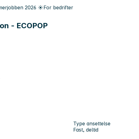
erjobben
2026
☀️
For bedrifter
sjon - ECOPOP
o
Type ansettelse
Fast, deltid