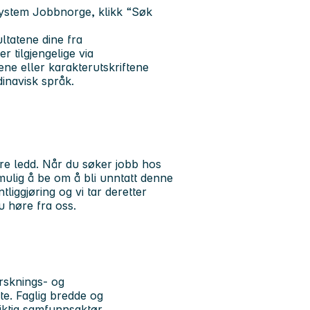
system Jobbnorge, klikk “Søk
ltatene dine fra
r tilgjengelige via
ene eller karakterutskriftene
inavisk språk.
re ledd. Når du søker jobb hos
r mulig å be om å bli unntatt denne
iggjøring og vi tar deretter
 du høre fra oss.
rsknings- og
te. Faglig bredde og
viktig samfunnsaktør.