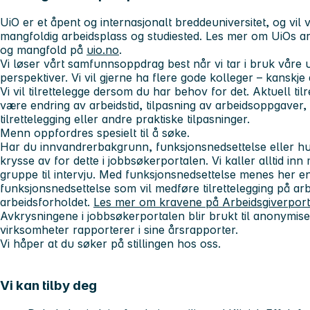
UiO er et åpent og internasjonalt breddeuniversitet, og vi
mangfoldig arbeidsplass og studiested. Les mer om UiOs arbe
og mangfold på
uio.no
.
Vi løser vårt samfunnsoppdrag best når vi tar i bruk våre 
perspektiver. Vi vil gjerne ha flere gode kolleger – kanskj
Vi vil tilrettelegge dersom du har behov for det. Aktuell ti
være endring av arbeidstid, tilpasning av arbeidsoppgaver, di
tilrettelegging eller andre praktiske tilpasninger.
Menn oppfordres spesielt til å søke.
Har du innvandrerbakgrunn, funksjonsnedsettelse eller hull
krysse av for dette i jobbsøkerportalen. Vi kaller alltid inn 
gruppe til intervju. Med funksjonsnedsettelse menes her e
funksjonsnedsettelse som vil medføre tilrettelegging på arb
arbeidsforholdet.
Les mer om kravene på Arbeidsgiverpor
Avkrysningene i jobbsøkerportalen blir brukt til anonymisert
virksomheter rapporterer i sine årsrapporter.
Vi håper at du søker på stillingen hos oss.
Vi kan tilby deg