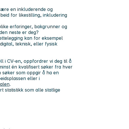
l være en inkluderende og
id for likestilling, inkludering
ulike erfaringer, bakgrunner og
e den neste er deg?
lrettelegging kan for eksempel
gital, teknisk, eller fysisk
 i CV-en, oppfordrer vi deg til å
minst én kvalifisert søker fra hver
n søker som oppgir å ha en
eidsplassen eller i
talen
.
 statistikk som alle statlige