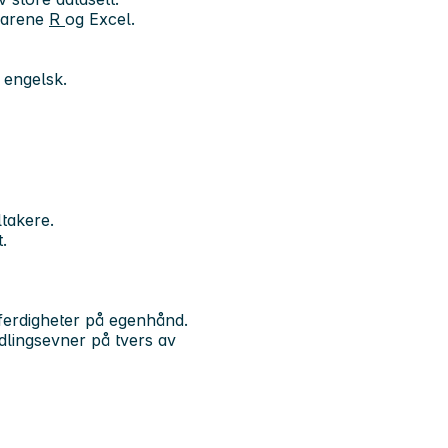
mvarene
R
og Excel.
g engelsk.
ltakere.
.
 ferdigheter på egenhånd.
lingsevner på tvers av