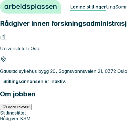
Hopp til innhold
Ledige stillinger
Ung
Somm
Rådgiver innen forskningsadministra
Universitetet i Oslo
Gaustad sykehus bygg 20, Sognsvannsveien 21, 0372 Osl
Stillingsannonsen er inaktiv.
Om jobben
Lagre favoritt
Stillingstittel
Rådgiver KSM