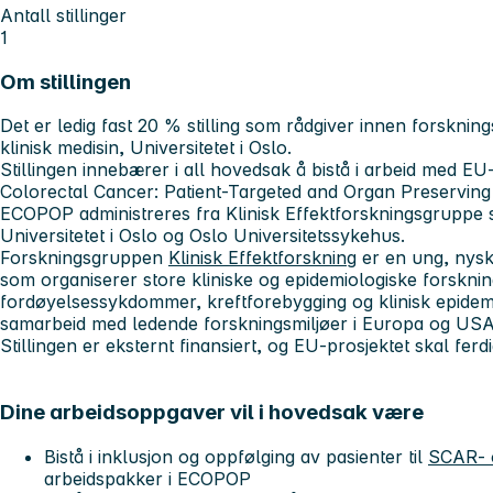
Antall stillinger
1
Om stillingen
Det er ledig fast 20 % stilling som rådgiver innen forskning
klinisk medisin, Universitetet i Oslo.
Stillingen innebærer i all hovedsak å bistå i arbeid med EU
Colorectal Cancer: Patient-Targeted and Organ Preservin
ECOPOP administreres fra Klinisk Effektforskningsgruppe s
Universitetet i Oslo og Oslo Universitetssykehus.
Forskningsgruppen
Klinisk Effektforskning
er en ung, nys
som organiserer store kliniske og epidemiologiske forskni
fordøyelsessykdommer, kreftforebygging og klinisk epidem
samarbeid med ledende forskningsmiljøer i Europa og US
Stillingen er eksternt finansiert, og EU-prosjektet skal ferdi
Dine arbeidsoppgaver vil i hovedsak være
Bistå i inklusjon og oppfølging av pasienter til
SCAR- 
arbeidspakker i ECOPOP