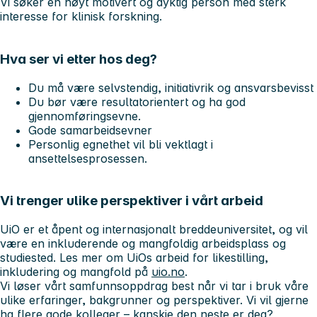
Vi søker en høyt motivert og dyktig person med sterk
interesse for klinisk forskning.
Hva ser vi etter hos deg?
Du må være selvstendig, initiativrik og ansvarsbevisst
Du bør være resultatorientert og ha god
gjennomføringsevne.
Gode samarbeidsevner
Personlig egnethet vil bli vektlagt i
ansettelsesprosessen.
Vi trenger ulike perspektiver i vårt arbeid
UiO er et åpent og internasjonalt breddeuniversitet, og vil
være en inkluderende og mangfoldig arbeidsplass og
studiested. Les mer om UiOs arbeid for likestilling,
inkludering og mangfold på
uio.no
.
Vi løser vårt samfunnsoppdrag best når vi tar i bruk våre
ulike erfaringer, bakgrunner og perspektiver. Vi vil gjerne
ha flere gode kolleger – kanskje den neste er deg?