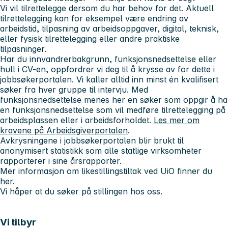
Vi vil tilrettelegge dersom du har behov for det. Aktuell
tilrettelegging kan for eksempel være endring av
arbeidstid, tilpasning av arbeidsoppgaver, digital, teknisk,
eller fysisk tilrettelegging eller andre praktiske
tilpasninger.
Har du innvandrerbakgrunn, funksjonsnedsettelse eller
hull i CV-en, oppfordrer vi deg til å krysse av for dette i
jobbsøkerportalen. Vi kaller alltid inn minst én kvalifisert
søker fra hver gruppe til intervju. Med
funksjonsnedsettelse menes her en søker som oppgir å ha
en funksjonsnedsettelse som vil medføre tilrettelegging på
arbeidsplassen eller i arbeidsforholdet.
Les mer om
kravene på Arbeidsgiverportalen
.
Avkrysningene i jobbsøkerportalen blir brukt til
anonymisert statistikk som alle statlige virksomheter
rapporterer i sine årsrapporter.
Mer informasjon om likestillingstiltak ved UiO finner du
her
.
Vi håper at du søker på stillingen hos oss.
Vi tilbyr