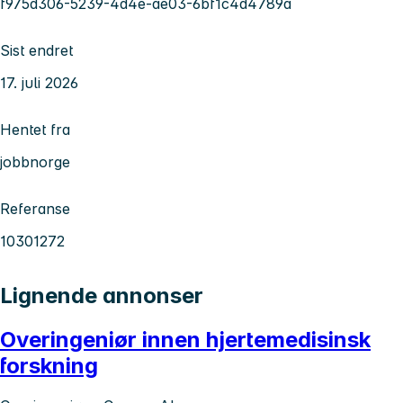
f975d306-5239-4d4e-ae03-6bf1c4d4789a
Sist endret
17. juli 2026
Hentet fra
jobbnorge
Referanse
10301272
Lignende annonser
Overingeniør innen hjertemedisinsk
forskning