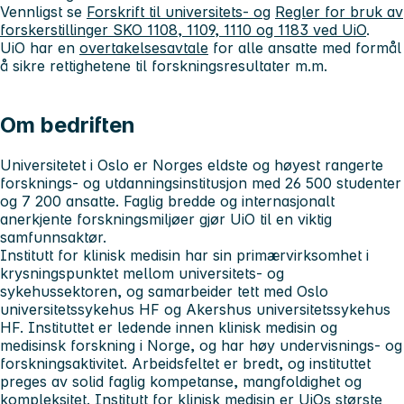
Vennligst se
Forskrift til universitets- og
Regler for bruk av
forskerstillinger SKO 1108, 1109, 1110 og 1183 ved UiO
.
UiO har en
overtakelsesavtale
for alle ansatte med formål
å sikre rettighetene til forskningsresultater m.m.
Om bedriften
Universitetet i Oslo
er Norges eldste og høyest rangerte
forsknings- og utdanningsinstitusjon med 26 500 studenter
og 7 200 ansatte. Faglig bredde og internasjonalt
anerkjente forskningsmiljøer gjør UiO til en viktig
samfunnsaktør.
Institutt for klinisk medisin
har sin primærvirksomhet i
krysningspunktet mellom universitets- og
sykehussektoren, og samarbeider tett med Oslo
universitetssykehus HF og Akershus universitetssykehus
HF. Instituttet er ledende innen klinisk medisin og
medisinsk forskning i Norge, og har høy undervisnings- og
forskningsaktivitet. Arbeidsfeltet er bredt, og instituttet
preges av solid faglig kompetanse, mangfoldighet og
kompleksitet. Institutt for klinisk medisin er UiOs største