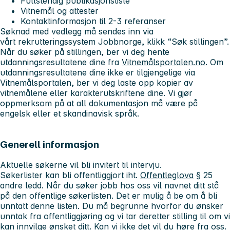
Fullstendig publikasjonsliste
Vitnemål og attester
Kontaktinformasjon til 2-3 referanser
Søknad med vedlegg må sendes inn via
vårt rekrutteringssystem Jobbnorge, klikk “Søk stillingen”.
Når du søker på stillingen, ber vi deg hente
utdanningsresultatene dine fra
Vitnemålsportalen.no
. Om
utdanningsresultatene dine ikke er tilgjengelige via
Vitnemålsportalen, ber vi deg laste opp kopier av
vitnemålene eller karakterutskriftene dine. Vi gjør
oppmerksom på at all dokumentasjon må være på
engelsk eller et skandinavisk språk.
Generell informasjon
Aktuelle søkerne vil bli invitert til intervju.
Søkerlister kan bli offentliggjort iht.
Offentleglova
§ 25
andre ledd. Når du søker jobb hos oss vil navnet ditt stå
på den offentlige søkerlisten. Det er mulig å be om å bli
unntatt denne listen. Du må begrunne hvorfor du ønsker
unntak fra offentliggjøring og vi tar deretter stilling til om vi
kan innvilge ønsket ditt. Kan vi ikke det vil du høre fra oss.