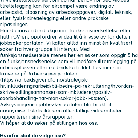
tilrettelegging kan for eksempel være endring av
arbeidstid, tilpasning av arbeidsoppgaver, digital, teknisk,
eller fysisk tilrettelegging eller andre praktiske
tilpasninger.
Har du innvandrerbakgrunn, funksjonsnedsettelse eller
hull i CV-en, oppfordrer vi deg til å krysse av for dette i
jobbsøkerportalen. Vi kaller alltid inn minst én kvalifisert
søker fra hver gruppe til intervju. Med
funksjonsnedsettelse menes her en søker som oppgir å ha
en funksjonsnedsettelse som vil medføre tilrettelegging på
arbeidsplassen eller i arbeidsforholdet. Les mer om
kravene på Arbeidsgiverportalen
(https://arbeidsgiver.dfo.no/strategisk-
hr/inkluderingsarbeid/bli-bedre-pa-rekruttering/hvordan-
skrive-stillingsannonser-som-inkluderer/positiv-
saerbehandling-nar-man-soker-jobb-i-staten).
Avkrysningene i jobbsøkerportalen blir brukt til
anonymisert statistikk som alle statlige virksomheter
rapporterer i sine årsrapporter.
Vi håper at du søker på stillingen hos oss.
Hvorfor skal du velge oss?