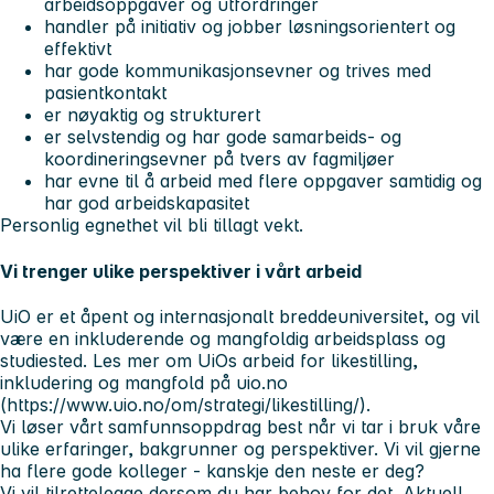
arbeidsoppgaver og utfordringer
handler på initiativ og jobber løsningsorientert og
effektivt
har gode kommunikasjonsevner og trives med
pasientkontakt
er nøyaktig og strukturert
er selvstendig og har gode samarbeids- og
koordineringsevner på tvers av fagmiljøer
har evne til å arbeid med flere oppgaver samtidig og
har god arbeidskapasitet
Personlig egnethet vil bli tillagt vekt.
Vi trenger ulike perspektiver i vårt arbeid
UiO er et åpent og internasjonalt breddeuniversitet, og vil
være en inkluderende og mangfoldig arbeidsplass og
studiested. Les mer om UiOs arbeid for likestilling,
inkludering og mangfold på uio.no
(https://www.uio.no/om/strategi/likestilling/).
Vi løser vårt samfunnsoppdrag best når vi tar i bruk våre
ulike erfaringer, bakgrunner og perspektiver. Vi vil gjerne
ha flere gode kolleger - kanskje den neste er deg?
Vi vil tilrettelegge dersom du har behov for det. Aktuell