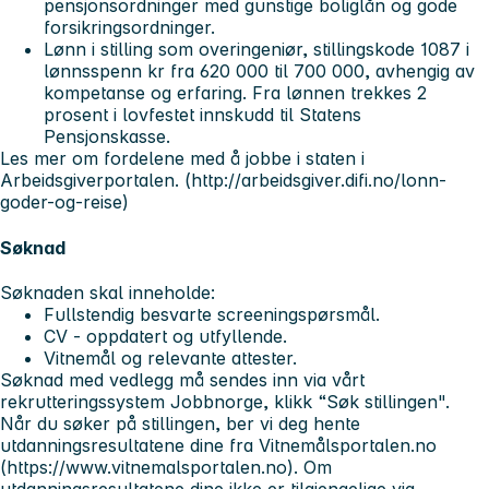
pensjonsordninger med gunstige boliglån og gode
forsikringsordninger.
Lønn i stilling som overingeniør, stillingskode 1087 i
lønnsspenn kr fra 620 000 til 700 000, avhengig av
kompetanse og erfaring. Fra lønnen trekkes 2
prosent i lovfestet innskudd til Statens
Pensjonskasse.
Les mer om fordelene med å jobbe i staten i
Arbeidsgiverportalen. (http://arbeidsgiver.difi.no/lonn-
goder-og-reise)
Søknad
Søknaden skal inneholde:
Fullstendig besvarte screeningspørsmål.
CV - oppdatert og utfyllende.
Vitnemål og relevante attester.
Søknad med vedlegg må sendes inn via vårt
rekrutteringssystem Jobbnorge, klikk “Søk stillingen".
Når du søker på stillingen, ber vi deg hente
utdanningsresultatene dine fra Vitnemålsportalen.no
(https://www.vitnemalsportalen.no). Om
utdanningsresultatene dine ikke er tilgjengelige via