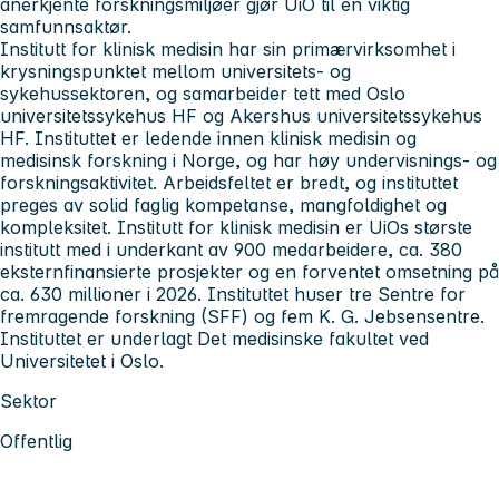
anerkjente forskningsmiljøer gjør UiO til en viktig
samfunnsaktør.
Institutt for klinisk medisin
har sin primærvirksomhet i
krysningspunktet mellom universitets- og
sykehussektoren, og samarbeider tett med Oslo
universitetssykehus HF og Akershus universitetssykehus
HF. Instituttet er ledende innen klinisk medisin og
medisinsk forskning i Norge, og har høy undervisnings- og
forskningsaktivitet. Arbeidsfeltet er bredt, og instituttet
preges av solid faglig kompetanse, mangfoldighet og
kompleksitet. Institutt for klinisk medisin er UiOs største
institutt med i underkant av 900 medarbeidere, ca. 380
eksternfinansierte prosjekter og en forventet omsetning på
ca. 630 millioner i 2026. Instituttet huser tre Sentre for
fremragende forskning (SFF) og fem K. G. Jebsensentre.
Instituttet er underlagt Det medisinske fakultet ved
Universitetet i Oslo.
Sektor
Offentlig