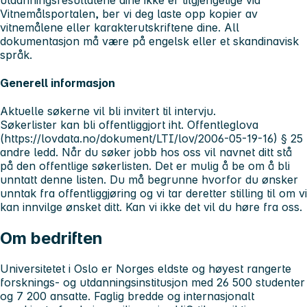
Vitnemålsportalen, ber vi deg laste opp kopier av
vitnemålene eller karakterutskriftene dine. All
dokumentasjon må være på engelsk eller et skandinavisk
språk.
Generell informasjon
Aktuelle søkerne vil bli invitert til intervju.
Søkerlister kan bli offentliggjort iht. Offentleglova
(https://lovdata.no/dokument/LTI/lov/2006-05-19-16) § 25
andre ledd. Når du søker jobb hos oss vil navnet ditt stå
på den offentlige søkerlisten. Det er mulig å be om å bli
unntatt denne listen. Du må begrunne hvorfor du ønsker
unntak fra offentliggjøring og vi tar deretter stilling til om vi
kan innvilge ønsket ditt. Kan vi ikke det vil du høre fra oss.
Om bedriften
Universitetet i Oslo
er Norges eldste og høyest rangerte
forsknings- og utdanningsinstitusjon med 26 500 studenter
og 7 200 ansatte. Faglig bredde og internasjonalt