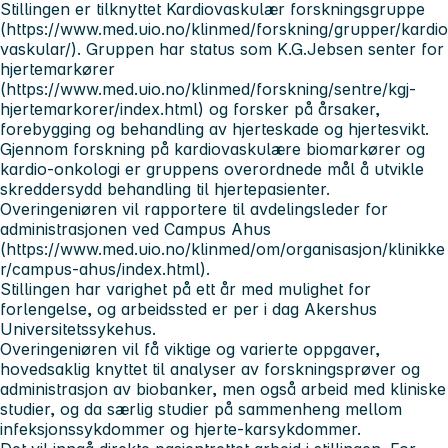
Stillingen er tilknyttet Kardiovaskulær forskningsgruppe
(https://www.med.uio.no/klinmed/forskning/grupper/kardio
vaskular/). Gruppen har status som K.G.Jebsen senter for
hjertemarkører
(https://www.med.uio.no/klinmed/forskning/sentre/kgj-
hjertemarkorer/index.html) og forsker på årsaker,
forebygging og behandling av hjerteskade og hjertesvikt.
Gjennom forskning på kardiovaskulære biomarkører og
kardio-onkologi er gruppens overordnede mål å utvikle
skreddersydd behandling til hjertepasienter.
Overingeniøren vil rapportere til avdelingsleder for
administrasjonen ved Campus Ahus
(https://www.med.uio.no/klinmed/om/organisasjon/klinikke
r/campus-ahus/index.html).
Stillingen har varighet på ett år med mulighet for
forlengelse, og arbeidssted er per i dag Akershus
Universitetssykehus.
Overingeniøren vil få viktige og varierte oppgaver,
hovedsaklig knyttet til analyser av forskningsprøver og
administrasjon av biobanker, men også arbeid med kliniske
studier, og da særlig studier på sammenheng mellom
infeksjonssykdommer og hjerte-karsykdommer.