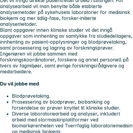
Det vil inngå direkte pasientrettet arbeid i stillingen. For
analysearbeid vil man benytte både etablerte
analysemetoder på sykehusets laboratorier for medisinsk
biokjemi og mer tidlig-fase, forsker-initierte
analysemetoder.
Blant oppgaver innen kliniske studier vil det inngå
oppgaver som innhenting av samtykke fra studiedeltagere,
innhenting av pasient-opplysninger og blodprøvetaking,
samt prosessering og lagring av forskningsprøver.
Ingeniøren vil jobbe sammen med
forskningskoordinatorer, forskere og annet personell på
tvers av fagmiljøer, samt øvrige forskningsrådgivere og
medarbeidere.
Du vil jobbe med
Blodprøvetaking.
Prosessering av blodprøver, biobanking og
forsendelse av prøver knyttet til kliniske studier.
Diverse laboratoriearbeid og analyser, inkludert
arbeid med stormaskinplattformer ved
biomarkørenheten ved Tverrfaglig laboratoriemedisin
og medisinsk biokjemi