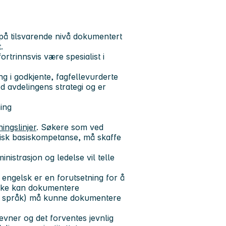
på tilsvarende nivå dokumentert
.
rtrinnsvis være spesialist i
g i godkjente, fagfellevurderte
 avdelingens strategi og er
ing
ingslinjer
. Søkere som ved
isk basiskompetanse, må skaffe
nistrasjon og ledelse vil telle
 engelsk er en forutsetning for å
ikke kan dokumentere
sk språk) må kunne dokumentere
vner og det forventes jevnlig