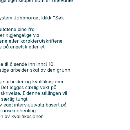
lige egenskaper som er relevante
system Jobbnorge, klikk “Søk
ltatene dine fra
r tilgjengelige via
ene eller karakterutskriftene
 på engelsk eller et
 til å sende inn inntil 10
elige arbeider skal av den grunn
ge arbeider og kvalifikasjoner
. Det legges særlig vekt på
skrivelse. I denne stillingen vil
særlig tungt.
av eget
intervjuutvalg
basert på
feranseinnhenting.
 av kvalifikasjoner