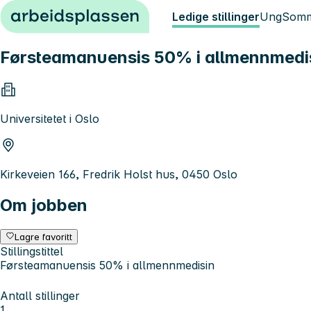
Hopp til innhold
Ledige stillinger
Ung
Somm
Førsteamanuensis 50% i allmennmedi
Universitetet i Oslo
Kirkeveien 166, Fredrik Holst hus, 0450 Oslo
Om jobben
Lagre favoritt
Stillingstittel
Førsteamanuensis 50% i allmennmedisin
Antall stillinger
1