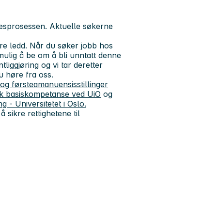
lsesprosessen. Aktuelle søkerne
re ledd. Når du søker jobb hos
r mulig å be om å bli unntatt denne
iggjøring og vi tar deretter
 du høre fra oss.
 og førsteamanuensisstillinger
sk basiskompetanse ved UiO
og
g - Universitetet i Oslo.
 sikre rettighetene til