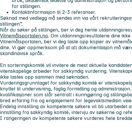
bruk, akademisk ledelse og administrasjon og person
for stillingen.
Kontaktinformasjon til 2-3 referanser.
Søknad med vedlegg må sendes inn via vårt rekrutterings
stillingen”.
Når du søker på stillingen, ber vi deg hente utdanningsresu
Vitnemålsportalen.no
. Om utdanningsresultatene dine ikke e
Vitnemålsportalen, ber vi deg laste opp kopier av vitnemål
dine. Vi gjør oppmerksom på at all dokumentasjon må være
skandinavisk språk.
En
sorteringskomité
vil invitere de mest aktuelle kandidatene
vitenskapelige arbeider for sakkyndig vurdering. Vitenskap
ikke lastes opp sammen med søknaden.
Vurderingsgrunnlaget for
sakkyndig komité
er vitenskapeli
knyttet til undervisning, faglig formidling og administrasjon
kvalifikasjoner som står sentralt i kunngjøring og stillingsbe
bred erfaring fra og engasjement for legevaktsmedisin veie 
Endelig innstilling av kompetente søkere vil bli utarbeidet 
innstilling fra sakkyndig komité, intervju av søkerne og re
I rangeringen av kompetente søkere vurderes hele bredden