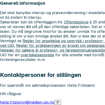
Generell informasjon
Det skal benyttes intervju og prøveundervisning i ansette
vil bli invitert til intervju.
Søkerlister kan bli offentliggjort iht.
Offentleglova
§ 25 and
oss vil navnet ditt stå på den offentlige søkerlisten. Det e
listen. Du må begrunne hvorfor du ønsker unntak fra offentl
stilling til om vi kan innvilge ønsket ditt. Kan vi ikke det vil
Vennligst se
Regler for ansettelse og opprykk i professor-
ved UiO
,
Regler for praktiseringen av kravet om pedagogi
Veileder for søkere til professor- og førsteamanuensisstillin
UiO har en
overtakelsesavtale
for alle ansatte med formål å
forskningsresultater m.m.
Kontaktpersoner for stillingen
For spørsmål om søknadsprosessen: Helle Fritzsønn
HR-rådgiver
helle.fritzsonn@medisin.uio.no