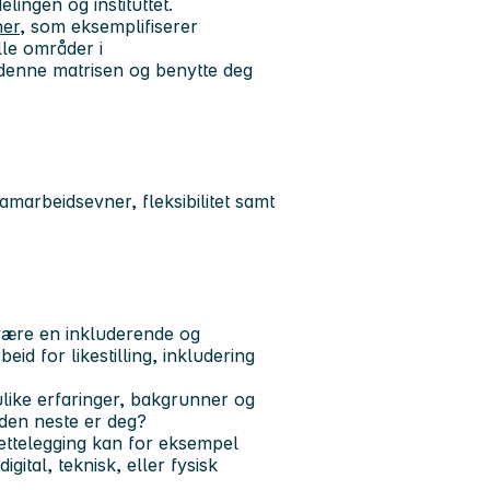
elingen og instituttet.
ner
, som eksemplifiserer
le områder i
i denne matrisen og benytte deg
amarbeidsevner, fleksibilitet samt
l være en inkluderende og
id for likestilling, inkludering
ulike erfaringer, bakgrunner og
e den neste er deg?
lrettelegging kan for eksempel
gital, teknisk, eller fysisk