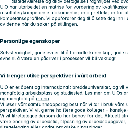
tilstedeværelse og aktiv deltagelse i fagmiljøet ved avd
UiO har utarbeidet en
matrise for vurdering av kvalifikasjo
resultater/kompetanse, dokumentasjon og refleksjon for al
kompetanseprofilen. Vi oppfordrer deg til å sette deg inn 
av denne når du søker på stillingen.
Personlige egenskaper
Selvstendighet, gode evner til å formidle kunnskap, gode s
evne til å være en pådriver i prosesser vil bli vektlagt.
Vi trenger ulike perspektiver i vårt arbeid
UiO er et åpent og internasjonalt breddeuniversitet, og vi
mangfoldig arbeidsplass og studiested. Les mer om UiOs arbe
og mangfold på
uio.no
.
Vi løser vårt samfunnsoppdrag best når vi tar i bruk våre 
perspektiver. Vi vil gjerne ha flere gode kolleger – kanskj
Vi vil tilrettelegge dersom du har behov for det. Aktuell ti
være endring av arbeidstid, tilpasning av arbeidsoppgaver, di
tilrettelegging eller andre praktiske tilpasninger.