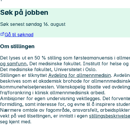
Søk på jobben
Søk senest søndag 16. august
Gå til søknad
Om stillingen
Det lyses ut en 50 % stilling som førsteamanuensis i allm
og samfunn
, Det medisinske fakultet. Institutt for helse og
Det medisinske fakultet, Universitetet i Oslo.
Stillingen er tilknyttet
Avdeling for allmennmedisin
. Avdeli
beskrives som et akademisk brohode for allmennmedisinsk 
kommunehelsetjenesten. Vitenskapelig tilsatte ved avdeli
fra/forankring i klinisk allmennmedisinsk arbeid.
Ambisjoner for egen undervisning vektlegges. Det forvente
formidling, samt interesse for, og evne til å inspirere studen
Nærmere omtale av fagområde, ansvarsfelt, arbeidsplikter o
vekt på ved tilsettingen, er inntatt i egen
stillingsbeskrivels
seg kjent med.