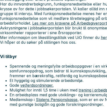
Har du innvandrerbakgrunn, funksjonsnedsettelse eller hull
krysse av for dette i jobbsøkerportalen. Vi kaller alltid inn 
gruppe til intervju. Med funksjonsnedsettelse menes her e
funksjonsnedsettelse som vil medføre tilrettelegging på arb
arbeidsforholdet.
Les mer om kravene på Arbeidsgiverpor
Avkrysningene i jobbsøkerportalen blir brukt til anonymisert
virksomheter rapporterer i sine årsrapporter.
Mer informasjon om likestillingstiltak ved UiO finner du
her
Vi håper at du søker på stillingen hos oss.
Vi tilbyr
Spennende og meningsfylte arbeidsoppgaver i en virk
samfunnsoppdrag, som bidrar til kunnskapsutvikling
fremmer en bærekraftig, rettferdig og kunnskapsbase
Et hyggelig og stimulerende arbeidsmiljø.
Gode
velferdsordninger.
Mulighet for inntil 1,5 time i uken med
trening i arbeids
En arbeidsplass med gode utviklings- og karrieremuli
Medlemskap i
Statens Pensjonskasse
, som er en av 
med gunstige boliglån og gode forsikringsordninger.