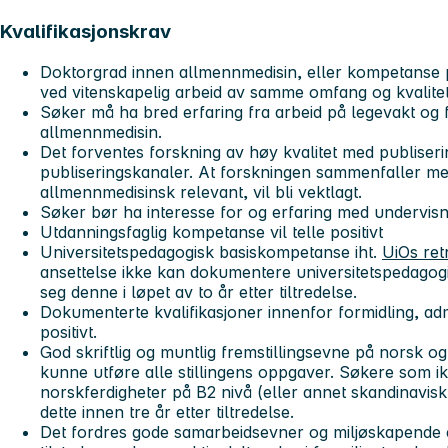
Kvalifikasjonskrav
Doktorgrad innen allmennmedisin, eller kompetanse 
ved vitenskapelig arbeid av samme omfang og kvalitet
Søker må ha bred erfaring fra arbeid på legevakt og fo
allmennmedisin.
Det forventes forskning av høy kvalitet med publiserin
publiseringskanaler. At forskningen sammenfaller med
allmennmedisinsk relevant, vil bli vektlagt.
Søker bør ha interesse for og erfaring med undervisn
Utdanningsfaglig kompetanse vil telle positivt
Universitetspedagogisk basiskompetanse iht.
UiOs retn
ansettelse ikke kan dokumentere universitetspedagog
seg denne i løpet av to år etter tiltredelse.
Dokumenterte kvalifikasjoner innenfor formidling, admi
positivt.
God skriftlig og muntlig fremstillingsevne på norsk og
kunne utføre alle stillingens oppgaver. Søkere som 
norskferdigheter på B2 nivå (eller annet skandinavi
dette innen tre år etter tiltredelse.
Det fordres gode samarbeidsevner og miljøskapende e