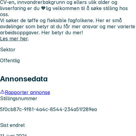
CV-en, innvandrerbakgrunn og ellers ulik alder og
livserfaring er du 🧡lig velkommen til å søke stilling hos
oss.
Vi søker de tøffe og fleksible fagfolkene. Her er små
avdelinger som betyr at du får mer ansvar og mer varierte
arbeidsoppgaver.
Her betyr du mer!
Les mer her
.
Sektor
Offentlig
Annonsedata
Rapporter annonse
Stillingsnummer
5f0cb87c-9f81-4a4c-8544-234a51f289ea
Sist endret
11. juni 2026