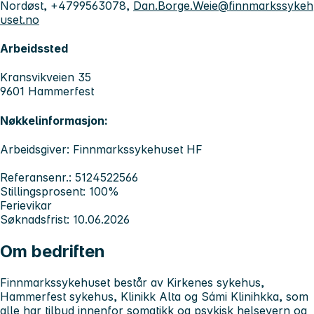
Nordøst, +4799563078,
Dan.Borge.Weie@finnmarkssykeh
uset.no
Arbeidssted
Kransvikveien 35
9601 Hammerfest
Nøkkelinformasjon:
Arbeidsgiver: Finnmarkssykehuset HF
Referansenr.: 5124522566
Stillingsprosent: 100%
Ferievikar
Søknadsfrist: 10.06.2026
Om bedriften
Finnmarkssykehuset
består av Kirkenes sykehus,
Hammerfest sykehus, Klinikk Alta og Sámi Klinihkka, som
alle har tilbud innenfor somatikk og psykisk helsevern og