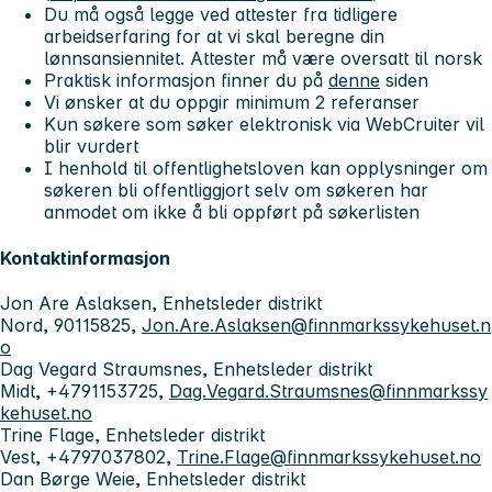
Du må også legge ved attester fra tidligere
arbeidserfaring for at vi skal beregne din
lønnsansiennitet. Attester må være oversatt til norsk
Praktisk informasjon finner du på
denne
siden
Vi ønsker at du oppgir minimum 2 referanser
Kun søkere som søker elektronisk via WebCruiter vil
blir vurdert
I henhold til offentlighetsloven kan opplysninger om
søkeren bli offentliggjort selv om søkeren har
anmodet om ikke å bli oppført på søkerlisten
Kontaktinformasjon
Jon Are Aslaksen, Enhetsleder distrikt
Nord, 90115825,
Jon.Are.Aslaksen@finnmarkssykehuset.n
o
Dag Vegard Straumsnes, Enhetsleder distrikt
Midt, +4791153725,
Dag.Vegard.Straumsnes@finnmarkssy
kehuset.no
Trine Flage, Enhetsleder distrikt
Vest, +4797037802,
Trine.Flage@finnmarkssykehuset.no
Dan Børge Weie, Enhetsleder distrikt