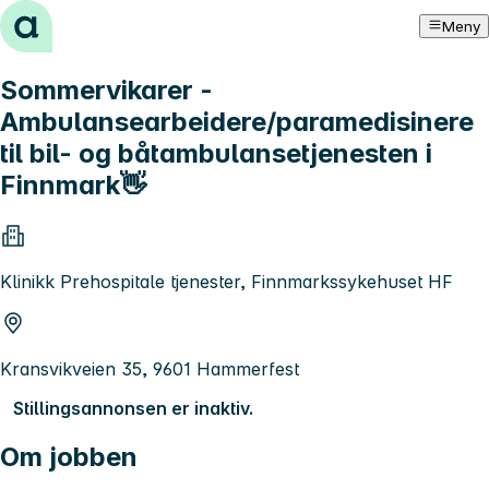
Hopp til innhold
Meny
Sommervikarer -
Ambulansearbeidere/paramedisinere
til bil- og båtambulansetjenesten i
Finnmark👋
Klinikk Prehospitale tjenester, Finnmarkssykehuset HF
Kransvikveien 35, 9601 Hammerfest
Stillingsannonsen er inaktiv.
Om jobben