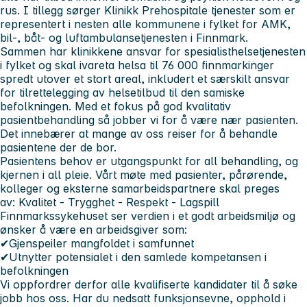
rus. I tillegg sørger Klinikk Prehospitale tjenester som er
representert i nesten alle kommunene i fylket for AMK,
bil-, båt- og luftambulansetjenesten i Finnmark.
Sammen har klinikkene ansvar for spesialisthelsetjenesten
i fylket og skal ivareta helsa til
76 000 finnmarkinger
spredt utover et stort areal, inkludert et særskilt ansvar
for tilrettelegging av helsetilbud til den samiske
befolkningen. Med et fokus på god kvalitativ
pasientbehandling så jobber vi for å være nær pasienten.
Det innebærer at mange av oss reiser for å behandle
pasientene der de bor.
Pasientens behov er utgangspunkt for all behandling, og
kjernen i all pleie. Vårt møte med pasienter, pårørende,
kolleger og eksterne samarbeidspartnere skal preges
av:
Kvalitet - Trygghet - Respekt - Lagspill
Finnmarkssykehuset ser verdien i et godt arbeidsmiljø og
ønsker å være en arbeidsgiver som:
✔Gjenspeiler mangfoldet i samfunnet
✔Utnytter potensialet i den samlede kompetansen i
befolkningen
Vi oppfordrer derfor alle kvalifiserte kandidater til å søke
jobb hos oss. Har du nedsatt funksjonsevne, opphold i