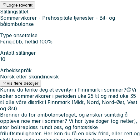
Lagre favoritt
Stillingstittel
Sommervikarer - Prehospitale tjenester - Bil- og
båtambulanse
Type ansettelse
Feriejobb, heltid 100%
Antall stillinger
10
Arbeidsspråk
Norsk eller skandinavisk
Vis flere detaljer
Kunne du tenke deg et eventyr i Finnmark i sommer?😊
Vi
søker sommervikarer i perioden uke 25 til og med uke 35
til alle våre distrikt i Finnmark (Midt, Nord, Nord-Øst, Vest
og Øst)
Brenner du for ambulansefaget, og ønsker samtidig å
oppleve noe mer i sommer? Vi har lyse dager (og netter),
stor boltreplass rundt oss, og fantastiske
friluftsmuligheter. Her kan du få en aktiv fritid, eller rett og
slett bare nyte opplevelsen av finnmarkssommeren.