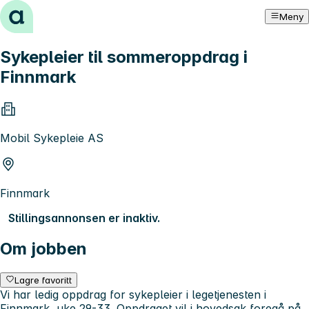
Hopp til innhold
Meny
Sykepleier til sommeroppdrag i
Finnmark
Mobil Sykepleie AS
Finnmark
Stillingsannonsen er inaktiv.
Om jobben
Lagre favoritt
Vi har ledig oppdrag for sykepleier i legetjenesten i
Finnmark, uke 29-33. Oppdraget vil i hovedsak foregå på