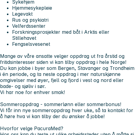
Sykehjem
Hjemmesykepleie
Legevakt
Rus og psykiatri
Velferdssenter
Forskningsprosjekter med båt i Arktis eller
Stillehavet
Fengselsvesenet
Mange av våre ansatte velger oppdrag ut fra årstid og
fritidsinteresser siden vi kan tilby oppdrag i hele Norge!
Du kan jobbe i byer som Bergen, Stavanger og Trondheim
i én periode, og ta neste oppdrag i mer naturskjønne
omgivelser med øyer, fjell og fjord i vest og nord eller
bade- og sjøliv i sør.
Vi har noe for enhver smak!
Sommeroppdrag - sommerlønn eller sommerbonus!
Vi får inn nye sommeroppdrag hver uke, så ta kontakt for
å høre hva vi kan tilby der du ønsker å jobbe!
Hvorfor velge PacuraMed?
Hos oss kan du teste ut ulike arbeidssteder uten å måtte si