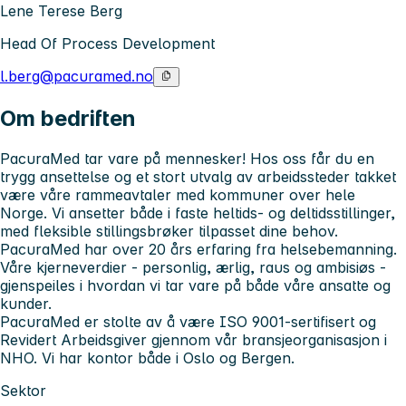
Lene Terese Berg
Head Of Process Development
l.berg@pacuramed.no
Om bedriften
PacuraMed tar vare på mennesker! Hos oss får du en
trygg ansettelse og et stort utvalg av arbeidssteder takket
være våre rammeavtaler med kommuner over hele
Norge. Vi ansetter både i faste heltids- og deltidsstillinger,
med fleksible stillingsbrøker tilpasset dine behov.
PacuraMed har over 20 års erfaring fra helsebemanning.
Våre kjerneverdier - personlig, ærlig, raus og ambisiøs -
gjenspeiles i hvordan vi tar vare på både våre ansatte og
kunder.
PacuraMed er stolte av å være ISO 9001-sertifisert og
Revidert Arbeidsgiver gjennom vår bransjeorganisasjon i
NHO. Vi har kontor både i Oslo og Bergen.
Sektor