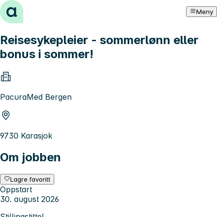
Hopp til innhold
Meny
Reisesykepleier - sommerlønn eller
bonus i sommer!
PacuraMed Bergen
9730 Karasjok
Om jobben
Lagre favoritt
Oppstart
30. august 2026
Stillingstittel