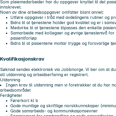
Som pleiemedarbeider har du oppgaver knyttet til det pasien
innskrevet.
Noen av dine arbeidsoppgaver omfatter blant annet:
Utføre oppgaver i tråd med avdelingens rutiner og p
Bidra til at tjenestene holder god kvalitet og er i sa
Medvirke til at tjenestene tilpasses den enkelte pasie
Samarbeide med kollegaer og øvrige tjenestenivå for 
pasientforløp
Bidra til at pasientene mottar trygge og forsvarlige tj
Kvalifikasjonskrav
Søknad sendes elektronisk via Jobbnorge. Vi ber om at du 
all utdanning og arbeidserfaring er registrert.
Utdanning
Ingen krav til utdanning men vi foretrekker at du har n
arbeidsområdet
Ferdigheter
Førerkort kl b
Gode muntlige og skriftlige norskkunnskaper (minim
Gode samarbeids- og kommunikasjonsevner
Engasjement for samhandling og gode pasientforløp