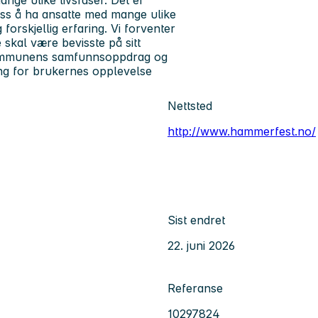
ange ulike livsfaser. Det er
 oss å ha ansatte med mange ulike
forskjellig erfaring. Vi forventer
 skal være bevisste på sitt
ommunens samfunnsoppdrag og
ng for brukernes opplevelse
Nettsted
http://www.hammerfest.no/
Sist endret
22. juni 2026
Referanse
10297824