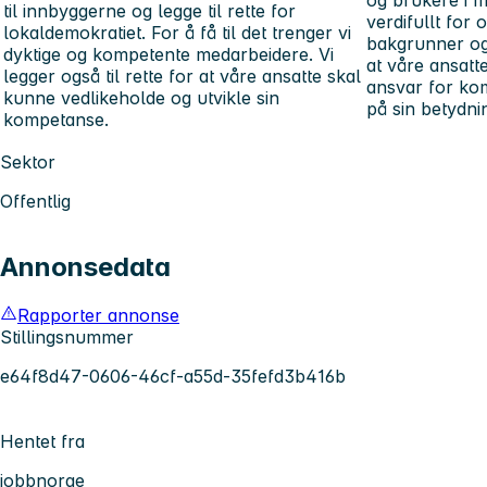
og brukere i m
til innbyggerne og legge til rette for
verdifullt for
lokaldemokratiet. For å få til det trenger vi
bakgrunner og 
dyktige og kompetente medarbeidere. Vi
at våre ansatte
legger også til rette for at våre ansatte skal
ansvar for k
kunne vedlikeholde og utvikle sin
på sin betydni
kompetanse.
Sektor
Offentlig
Annonsedata
Rapporter annonse
Stillingsnummer
e64f8d47-0606-46cf-a55d-35fefd3b416b
Hentet fra
jobbnorge