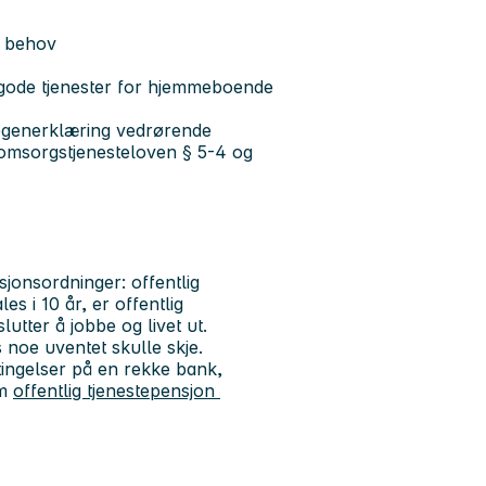
e behov
l gode tjenester for hjemmeboende
og egenerklæring vedrørende
 omsorgstjenesteloven § 5-4 og
sjonsordninger: offentlig
es i 10 år, er offentlig
utter å jobbe og livet ut.
 noe uventet skulle skje.
tingelser på en rekke bank,
om
offentlig tjenestepensjon