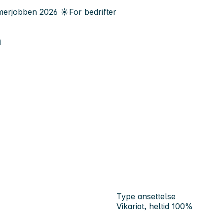
erjobben
2026
☀️
For bedrifter
n
Type ansettelse
Vikariat, heltid 100%