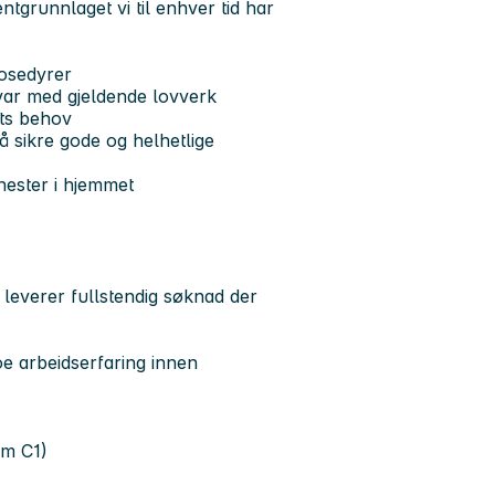
tgrunnlaget vi til enhver tid har
rosedyrer
msvar med gjeldende lovverk
nts behov
å sikre gode og helhetlige
enester i hjemmet
leverer fullstendig søknad der
oe arbeidserfaring innen
um C1)