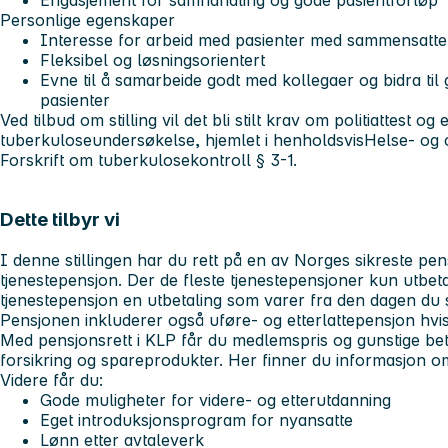
Personlige egenskaper
Interesse for arbeid med pasienter med sammensatt
Fleksibel og løsningsorientert
Evne til å samarbeide godt med kollegaer og bidra ti
pasienter
Ved tilbud om stilling vil det bli stilt krav om politiattest 
tuberkuloseundersøkelse, hjemlet i henholdsvisHelse- og
Forskrift om tuberkulosekontroll § 3-1.
Dette tilbyr vi
I denne stillingen har du rett på en av Norges sikreste pen
tjenestepensjon. Der de fleste tjenestepensjoner kun utbetal
tjenestepensjon en utbetaling som varer fra den dagen du sl
Pensjonen inkluderer også uføre- og etterlattepensjon hvis
Med pensjonsrett i KLP får du medlemspris og gunstige be
forsikring og spareprodukter. Her finner du informasjon 
Videre får du:
Gode muligheter for videre- og etterutdanning
Eget introduksjonsprogram for nyansatte
Lønn etter avtaleverk