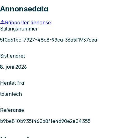
Annonsedata
Rapporter annonse
Stillingsnummer
5f0a61bc-7927-48c8-99ca-36a5f1937cea
Sist endret
8. juni 2026
Hentet fra
talentech
Referanse
b9be810b935f463a8f1e4d90e2e34355