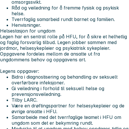
omsorgssvikt.
Råd og veiledning for å fremme fysisk og psykisk
helse.
Tverrfaglig samarbeid rundt barnet og familien.
Henvisninger.
Helsestasjon for ungdom
Legen har en sentral rolle på HFU, for å sikre et helhetlig
og faglig forsvarlig tilbud. Legen jobber sammen med
jordmor, helsesykepleier og psykiatrisk sykepleier.
Oppgavene fordeles mellom de ansatte ut fra
ungdommens behov og oppgavens art.
Legens oppgaver:
Bidra i diagnostisering og behandling av seksuelt
overførbare infeksjoner.
Gi veiledning i forhold til seksuell helse og
prevensjonsveiledning.
Tilby LARC.
Være en drøftingspartner for helsesykepleier og de
øvrige ansatte i HFU.
Samarbeide med det tverrfaglige teamet i HFU om
ungdom som det er bekymring rundt.
Medvirke til at ungdom med behov oppdages tidlig og