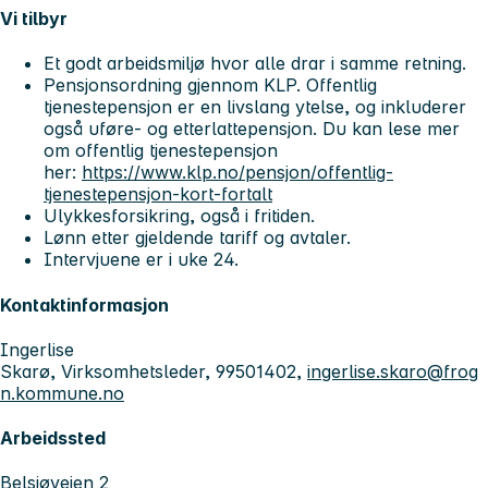
Vi tilbyr
Et godt arbeidsmiljø hvor alle drar i samme retning.
Pensjonsordning gjennom KLP. Offentlig
tjenestepensjon er en livslang ytelse, og inkluderer
også uføre- og etterlattepensjon. Du kan lese mer
om offentlig tjenestepensjon
her:
https://www.klp.no/pensjon/offentlig-
tjenestepensjon-kort-fortalt
Ulykkesforsikring, også i fritiden.
Lønn etter gjeldende tariff og avtaler.
Intervjuene er i uke 24.
Kontaktinformasjon
Ingerlise
Skarø, Virksomhetsleder, 99501402,
ingerlise.skaro@frog
n.kommune.no
Arbeidssted
Belsjøveien 2