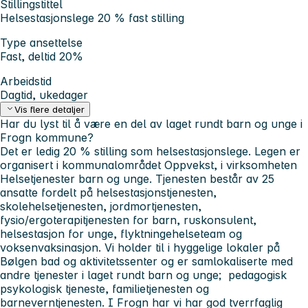
Stillingstittel
Helsestasjonslege 20 % fast stilling
Type ansettelse
Fast, deltid 20%
Arbeidstid
Dagtid, ukedager
Vis flere detaljer
Har du lyst til å være en del av laget rundt barn og unge i
Frogn kommune?
Det er ledig 20 % stilling som helsestasjonslege. Legen er
organisert i kommunalområdet Oppvekst, i virksomheten
Helsetjenester barn og unge. Tjenesten består av 25
ansatte fordelt på helsestasjonstjenesten,
skolehelsetjenesten, jordmortjenesten,
fysio/ergoterapitjenesten for barn, ruskonsulent,
helsestasjon for unge, flyktningehelseteam og
voksenvaksinasjon. Vi holder til i hyggelige lokaler på
Bølgen bad og aktivitetssenter og er samlokaliserte med
andre tjenester i laget rundt barn og unge; pedagogisk
psykologisk tjeneste, familietjenesten og
barneverntjenesten. I Frogn har vi har god tverrfaglig