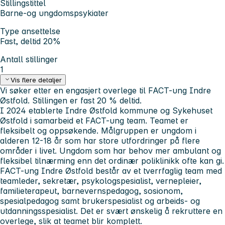
Stillingstittel
Barne-og ungdomspsykiater
Type ansettelse
Fast, deltid 20%
Antall stillinger
1
Vis flere detaljer
Vi søker etter en engasjert overlege til FACT-ung Indre
Østfold. Stillingen er fast 20 % deltid.
I 2024 etablerte Indre Østfold kommune og Sykehuset
Østfold i samarbeid et FACT-ung team. Teamet er
fleksibelt og oppsøkende. Målgruppen er ungdom i
alderen 12-18 år som har store utfordringer på flere
områder i livet. Ungdom som har behov mer ambulant og
fleksibel tilnærming enn det ordinær poliklinikk ofte kan gi.
FACT-ung Indre Østfold består av et tverrfaglig team med
teamleder, sekretær, psykologspesialist, vernepleier,
familieterapeut, barnevernspedagog, sosionom,
spesialpedagog samt brukerspesialist og arbeids- og
utdanningsspesialist. Det er svært ønskelig å rekruttere en
overlege, slik at teamet blir komplett.