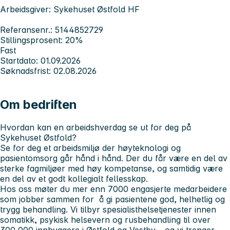
Arbeidsgiver: Sykehuset Østfold HF
Referansenr.: 5144852729
Stillingsprosent: 20%
Fast
Startdato: 01.09.2026
Søknadsfrist: 02.08.2026
Om bedriften
Hvordan kan en arbeidshverdag se ut for deg på
Sykehuset Østfold?
Se for deg et arbeidsmiljø der høyteknologi og
pasientomsorg går hånd i hånd. Der du får være en del av
sterke fagmiljøer med høy kompetanse, og samtidig være
en del av et godt kollegialt fellesskap.
Hos oss møter du mer enn 7000 engasjerte medarbeidere
som jobber sammen for å gi pasientene god, helhetlig og
trygg behandling. Vi tilbyr spesialisthelsetjenester innen
somatikk, psykisk helsevern og rusbehandling til over
300 000 innbyggere i Østfold og Vestby – og vi trenger