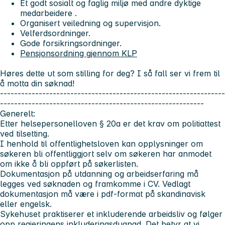
Et godt sosialt og faglig miljø med andre dyktige
medarbeidere .
Organisert veiledning og supervisjon.
Velferdsordninger.
Gode forsikringsordninger.
Pensjonsordning gjennom KLP
Høres dette ut som stilling for deg? I så fall ser vi frem til
å motta din søknad!
----------------------------------------------------------------
----------------------------------------------------------
Generelt:
Etter helsepersonelloven § 20a er det krav om politiattest
ved tilsetting.
I henhold til offentlighetsloven kan opplysninger om
søkeren bli offentliggjort selv om søkeren har anmodet
om ikke å bli oppført på søkerlisten.
Dokumentasjon på utdanning og arbeidserfaring må
legges ved søknaden og framkomme i CV. Vedlagt
dokumentasjon må være i pdf-format på skandinavisk
eller engelsk.
Sykehuset praktiserer et inkluderende arbeidsliv og følger
opp regjeringens inkluderingsdugnad. Det betyr at vi