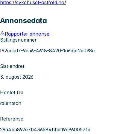
https://sykehuset-ostfold.no/
Annonsedata
Rapporter annonse
Stillingsnummer
f92cacd7-9ea6-4618-8420-1a6dbf2a098c
Sist endret
3. august 2026
Hentet fra
talentech
Referanse
29a4ba897e7b436584bbdd9a960057fb