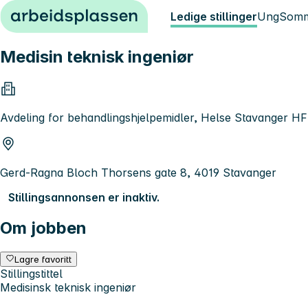
Hopp til innhold
Ledige stillinger
Ung
Somm
Medisin teknisk ingeniør
Avdeling for behandlingshjelpemidler, Helse Stavanger HF
Gerd-Ragna Bloch Thorsens gate 8, 4019 Stavanger
Stillingsannonsen er inaktiv.
Om jobben
Lagre favoritt
Stillingstittel
Medisinsk teknisk ingeniør