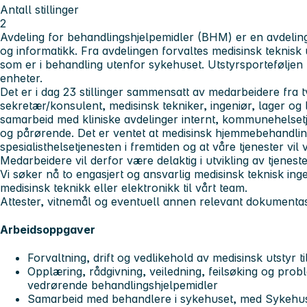
Antall stillinger
2
Avdeling for behandlingshjelpemidler (BHM) er en avdeling 
og informatikk. Fra avdelingen forvaltes medisinsk teknisk 
som er i behandling utenfor sykehuset. Utstyrsporteføljen
enheter.
Det er i dag 23 stillinger sammensatt av medarbeidere fra t
sekretær/konsulent, medisinsk tekniker, ingeniør, lager og 
samarbeid med kliniske avdelinger internt, kommunehelsetj
og pårørende. Det er ventet at medisinsk hjemmebehandlin
spesialisthelsetjenesten i fremtiden og at våre tjenester vil v
Medarbeidere vil derfor være delaktig i utvikling av tjenest
Vi søker nå to engasjert og ansvarlig medisinsk teknisk in
medisinsk teknikk eller elektronikk til vårt team.
Attester, vitnemål og eventuell annen relevant dokument
Arbeidsoppgaver
Forvaltning, drift og vedlikehold av medisinsk utstyr 
Opplæring, rådgivning, veiledning, feilsøking og probl
vedrørende behandlingshjelpemidler
Samarbeid med behandlere i sykehuset, med Sykeh