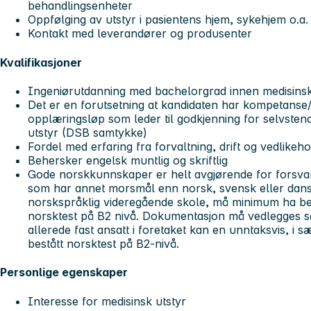
behandlingsenheter
Oppfølging av utstyr i pasientens hjem, sykehjem o.
Kontakt med leverandører og produsenter
Kvalifikasjoner
Ingeniørutdanning med bachelorgrad innen medisinsk 
Det er en forutsetning at kandidaten har kompetanse/f
opplæringsløp som leder til godkjenning for selvsten
utstyr (DSB samtykke)
Fordel med erfaring fra forvaltning, drift og vedlikeh
Behersker engelsk muntlig og skriftlig
Gode norskkunnskaper er helt avgjørende for forsvar
som har annet morsmål enn norsk, svensk eller dansk
norskspråklig videregående skole, må minimum ha bes
norsktest på B2 nivå. Dokumentasjon må vedlegges s
allerede fast ansatt i foretaket kan en unntaksvis, i sæ
bestått norsktest på B2-nivå.
Personlige egenskaper
Interesse for medisinsk utstyr