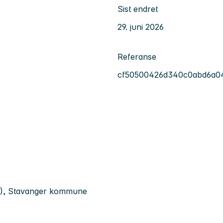
Sist endret
29. juni 2026
Referanse
cf50500426d340c0abd6a0
(7), Stavanger kommune