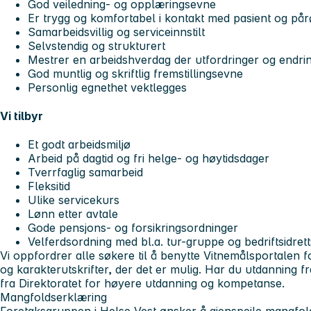
God veiledning- og opplæringsevne
Er trygg og komfortabel i kontakt med pasient og på
Samarbeidsvillig og serviceinnstilt
Selvstendig og strukturert
Mestrer en arbeidshverdag der utfordringer og endrin
God muntlig og skriftlig fremstillingsevne
Personlig egnethet vektlegges
Vi tilbyr
Et godt arbeidsmiljø
Arbeid på dagtid og fri helge- og høytidsdager
Tverrfaglig samarbeid
Fleksitid
Ulike servicekurs
Lønn etter avtale
Gode pensjons- og forsikringsordninger
Velferdsordning med bl.a. tur-gruppe og bedriftsidrett
Vi oppfordrer alle søkere til å benytte Vitnemålsportalen fo
og karakterutskrifter, der det er mulig. Har du utdanning f
fra Direktoratet for høyere utdanning og kompetanse.
Mangfoldserklæring