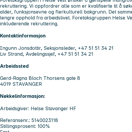
Foretaksgruppen i Helse Vest ønsker å gjenspeile mangfold
rekruttering. Vi oppfordrer alle som er kvalifiserte til å søk
alder, funksjonsevne og flerkulturell bakgrunn. Det samm
lengre opphold fra arbeidslivet. Foretaksgruppen Helse Vest
inkluderende rekruttering.
Kontaktinformasjon
Ingunn Jonsdottir, Seksjonsleder, +47 51 51 34 21
Liv Strand, Avdelingssjef, +47 51 51 34 21
Arbeidssted
Gerd-Ragna Bloch Thorsens gate 8
4019 STAVANGER
Nøkkelinformasjon:
Arbeidsgiver: Helse Stavanger HF
Referansenr.: 5140023118
Stillingsprosent: 100%
Fast