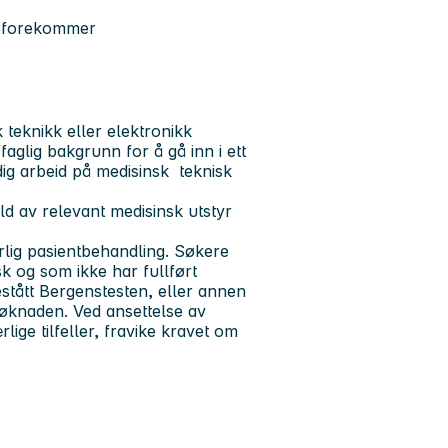
a. forekommer
teknikk eller elektronikk
aglig bakgrunn for å gå inn i ett
dig arbeid på medisinsk teknisk
old av relevant medisinsk utstyr
lig pasientbehandling. Søkere
 og som ikke har fullført
tått Bergenstesten, eller annen
øknaden. Ved ansettelse av
rlige tilfeller, fravike kravet om