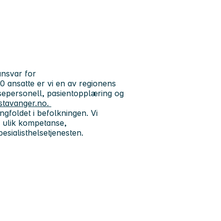
ansvar for
 ansatte er vi en av regionens
lsepersonell, pasientopplæring og
stavanger.no.
gfoldet i befolkningen. Vi
 ulik kompetanse,
pesialisthelsetjenesten.