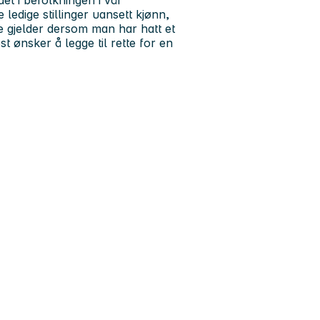
et i befolkningen i vår
e ledige stillinger uansett kjønn,
e gjelder dersom man har hatt et
 ønsker å legge til rette for en