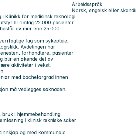
Arbeidsspråk
Norsk, engelsk eller skandi
i Klinikk for medisinsk teknologi
utstyr til omlag 22.000 pasienter
 består av mer enn 25.000
verrfaglige fag som sykepleie,
logistikk. Avdelingen har
enesten, forhandlere, pasienter
g blir en økende del av
ære aktiviteter i vekst.
en.
geniør med bachelorgrad innen
asjon må vedlegges søknaden.
til bruk i hjemmebehandling
emløsning i klinisk tekniske saker
usinnkjøp og med kommunale