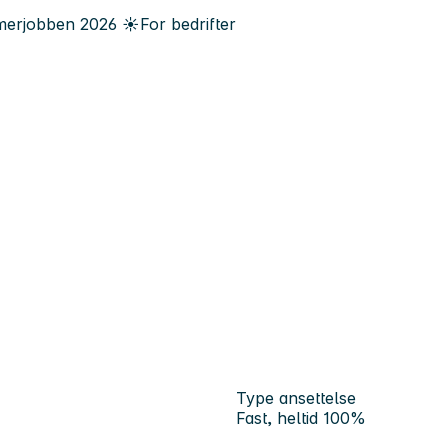
erjobben
2026
☀️
For bedrifter
Type ansettelse
Fast, heltid 100%