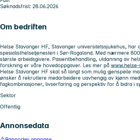
Søknadsfrist: 28.06.2026
Om bedriften
Helse Stavanger HF, Stavanger universitetssjukehus, har 
spesialisthelsetjenesten i Sør-Rogaland. Med nærmere 8000
største arbeidsgivere. Pasientbehandling, utdanning av he
forskning er våre hovedoppgaver. Les mer på
www.helse-
Helse Stavanger HF skal så langt som mulig gjenspeile man
ønsker å rekruttere medarbeidere uavhengig av kjønn med
fagkombinasjoner, livserfaring og perspektiv for å bidra i s
Sektor
Offentlig
Annonsedata
Rapporter annonse