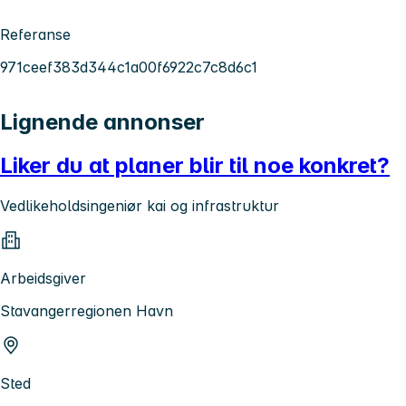
Referanse
971ceef383d344c1a00f6922c7c8d6c1
Lignende annonser
Liker du at planer blir til noe konkret?
Vedlikeholdsingeniør kai og infrastruktur
Arbeidsgiver
Stavangerregionen Havn
Sted