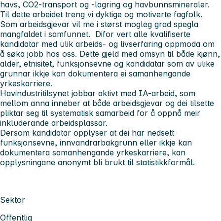
havs, CO2-transport og -lagring og havbunnsmineraler.
Til dette arbeidet treng vi dyktige og motiverte fagfolk.
Som arbeidsgjevar vil me i størst mogleg grad spegla
mangfaldet i samfunnet. Difor vert alle kvalifiserte
kandidatar med ulik arbeids- og livserfaring oppmoda om
å søka jobb hos oss. Dette gjeld med omsyn til både kjønn,
alder, etnisitet, funksjonsevne og kandidatar som av ulike
grunnar ikkje kan dokumentera ei samanhengande
yrkeskarriere.
Havindustritilsynet jobbar aktivt med IA-arbeid, som
mellom anna inneber at både arbeidsgjevar og dei tilsette
pliktar seg til systematisk samarbeid for å oppnå meir
inkluderande arbeidsplassar.
Dersom kandidatar opplyser at dei har nedsett
funksjonsevne, innvandrarbakgrunn eller ikkje kan
dokumentera samanhengande yrkeskarriere, kan
opplysningane anonymt bli brukt til statistikkformål.
Sektor
Offentlig