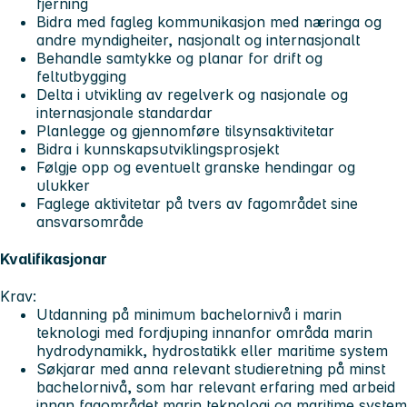
fjerning
Bidra med fagleg kommunikasjon med næringa og
andre myndigheiter, nasjonalt og internasjonalt
Behandle samtykke og planar for drift og
feltutbygging
Delta i utvikling av regelverk og nasjonale og
internasjonale standardar
Planlegge og gjennomføre tilsynsaktivitetar
Bidra i kunnskapsutviklingsprosjekt
Følgje opp og eventuelt granske hendingar og
ulukker
Faglege aktivitetar på tvers av fagområdet sine
ansvarsområde
Kvalifikasjonar
Krav:
Utdanning på minimum bachelornivå i marin
teknologi med fordjuping innanfor områda marin
hydrodynamikk, hydrostatikk eller maritime system
Søkjarar med anna relevant studieretning på minst
bachelornivå, som har relevant erfaring med arbeid
innan fagområdet marin teknologi og maritime system