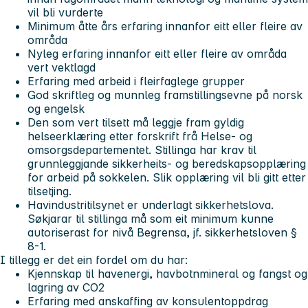
vil bli vurderte
Minimum åtte års erfaring innanfor eitt eller fleire av
områda
Nyleg erfaring innanfor eitt eller fleire av områda
vert vektlagd
Erfaring med arbeid i fleirfaglege grupper
God skriftleg og munnleg framstillingsevne på norsk
og engelsk
Den som vert tilsett må leggje fram gyldig
helseerklæring etter forskrift frå Helse- og
omsorgsdepartementet. Stillinga har krav til
grunnleggjande sikkerheits- og beredskapsopplæring
for arbeid på sokkelen. Slik opplæring vil bli gitt etter
tilsetjing.
Havindustritilsynet er underlagt sikkerhetslova.
Søkjarar til stillinga må som eit minimum kunne
autoriserast for nivå Begrensa, jf. sikkerhetsloven §
8-1.
I tillegg er det ein fordel om du har:
Kjennskap til havenergi, havbotnmineral og fangst og
lagring av CO2
Erfaring med anskaffing av konsulentoppdrag