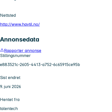
Nettsted
http://www.havtil.no/
Annonsedata
Rapporter annonse
Stillingsnummer
e883521c-2605-4413-a752-6c65915ce95b
Sist endret
9. juni 2026
Hentet fra
talentech