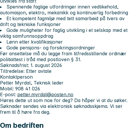
utvikles fra start
Spennende faglige utfordringer innen vedlikehold,
automasjon, elektro, mekanikk og kontinuerlig forbedring
Et kompetent fagmiljø med tett samarbeid på tvers av
drift og tekniske funksjoner
Gode muligheter for faglig utvikling i et selskap med et
viktig samfunnsoppdrag
Lønn etter kvalifikasjoner
Gode pensjons- og forsikringsordninger
Før ansettelse må du legge fram tilfredsstillende ordinær
politiattest i tråd med postloven § 31.
Søknadsfrist:
1. august 2026
Tiltredelse:
Etter avtale
Kontaktperson
Petter Myrdal, Teknisk leder
Mobil: 908 41 026
E-post:
petter.myrdal@posten.no
Høres dette ut som noe for deg? Da håper vi at du søker.
Søknader sendes via elektronisk søknadsskjema. Vi ser
frem til å høre fra deg.
Om bedriften