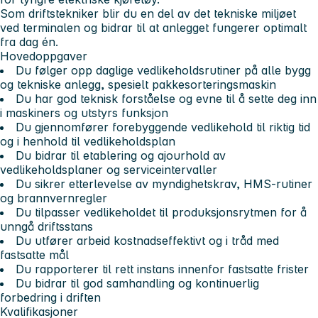
Som driftstekniker blir du en del av det tekniske miljøet
ved terminalen og bidrar til at anlegget fungerer optimalt
fra dag én.
Hovedoppgaver
Du følger opp daglige vedlikeholdsrutiner på alle bygg
og tekniske anlegg, spesielt pakkesorteringsmaskin
Du har god teknisk forståelse og evne til å sette deg inn
i maskiners og utstyrs funksjon
Du gjennomfører forebyggende vedlikehold til riktig tid
og i henhold til vedlikeholdsplan
Du bidrar til etablering og ajourhold av
vedlikeholdsplaner og serviceintervaller
Du sikrer etterlevelse av myndighetskrav, HMS-rutiner
og brannvernregler
Du tilpasser vedlikeholdet til produksjonsrytmen for å
unngå driftsstans
Du utfører arbeid kostnadseffektivt og i tråd med
fastsatte mål
Du rapporterer til rett instans innenfor fastsatte frister
Du bidrar til god samhandling og kontinuerlig
forbedring i driften
Kvalifikasjoner