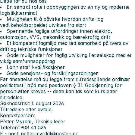
Dette får du hos oss
En sentral rolle i oppbyggingen av en ny og moderne
logistikkterminal
Muligheten til å påvirke hvordan drifts- og
vedlikeholdsarbeidet utvikles fra start
Spennende faglige utfordringer innen elektro,
automasjon, VVS, mekanikk og bærekraftig drift
Et kompetent fagmiljø med tett samarbeid på tvers av
drift og tekniske funksjoner
Gode muligheter for faglig utvikling i et selskap med et
viktig samfunnsoppdrag
Lønn etter kvalifikasjoner
Gode pensjons- og forsikringsordninger
Før ansettelse må du legge fram tilfredsstillende ordinær
politiattest i tråd med postloven § 31. Godkjenning for
personløfter kreves -- dette kan tas som kurs etter
tiltredelse.
Søknadsfrist: 1. august 2026
Tiltredelse etter avtale.
Kontaktperson:
Petter Myrdal, Teknisk leder
Telefon: 908 41 026
E - post:
petter.myrdal@posten.no