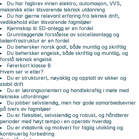
Du har fagbrev innen elektro, automasjon, VVS,
mekanikk eller tilsvarende teknisk utdanning
Du har gjerne relevant erfaring fra teknisk drift,
vedlikehold eller tilsvarende fagmiljøer
Kjennskap til SD-anlegg er en fordel
Grunnleggende forståelse av solcelleanlegg og
ladeinfrastruktur er en fordel
Du behersker norsk godt, både muntlig og skriftlig
Du behersker engelsk, både skriftlig og muntlig, og
forstå teknisk engelsk
Førerkort klasse B
Hvem ser vi etter?
Du er strukturert, nøyaktig og opptatt av sikker og
stabil drift
Du er løsningsorientert og handlekraftig i møte med
tekniske utfordringer
Du jobber selvstendig, men har gode samarbeidsevner
på tvers av fagmiljøer
Du er fleksibel, selvstendig og robust, og håndterer
perioder med høyt tempo i en operativ hverdag
Du er initiativrik og motivert for faglig utvikling og
kontinuerlig forbedring