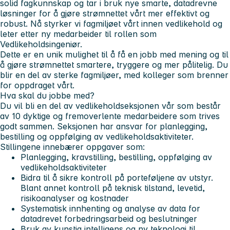
solid fagkunnskap og tar i bruk nye smarte, datadrevne
løsninger for å gjøre strømnettet vårt mer effektivt og
robust. Nå styrker vi fagmiljøet vårt innen vedlikehold og
leter etter ny medarbeider til rollen som
Vedlikeholdsingeniør.
Dette er en unik mulighet til å få en jobb med mening og til
å gjøre strømnettet smartere, tryggere og mer pålitelig. Du
blir en del av sterke fagmiljøer, med kolleger som brenner
for oppdraget vårt.
Hva skal du jobbe med?
Du vil bli en del av vedlikeholdseksjonen vår som består
av 10 dyktige og fremoverlente medarbeidere som trives
godt sammen. Seksjonen har ansvar for planlegging,
bestilling og oppfølging av vedlikeholdsaktiviteter.
Stillingene innebærer oppgaver som:
Planlegging, kravstilling, bestilling, oppfølging av
vedlikeholdsaktiviteter
Bidra til å sikre kontroll på porteføljene av utstyr.
Blant annet kontroll på teknisk tilstand, levetid,
risikoanalyser og kostnader
Systematisk innhenting og analyse av data for
datadrevet forbedringsarbeid og beslutninger
Bruk av kunstig intelligens og ny teknologi til