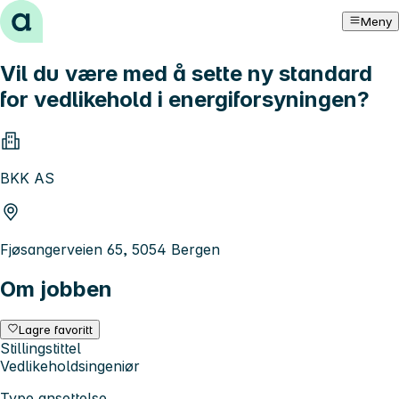
Hopp til innhold
Meny
Vil du være med å sette ny standard
for vedlikehold i energiforsyningen?
BKK AS
Fjøsangerveien 65, 5054 Bergen
Om jobben
Lagre favoritt
Stillingstittel
Vedlikeholdsingeniør
Type ansettelse