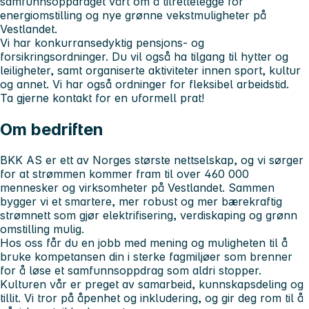
samfunnsoppdraget vårt om å tilrettelegge for
energiomstilling og nye grønne vekstmuligheter på
Vestlandet.
Vi har konkurransedyktig pensjons- og
forsikringsordninger. Du vil også ha tilgang til hytter og
leiligheter, samt organiserte aktiviteter innen sport, kultur
og annet. Vi har også ordninger for fleksibel arbeidstid.
Ta gjerne kontakt for en uformell prat!
Om bedriften
BKK AS er ett av Norges største nettselskap, og vi sørger
for at strømmen kommer fram til over 460 000
mennesker og virksomheter på Vestlandet. Sammen
bygger vi et smartere, mer robust og mer bærekraftig
strømnett som gjør elektrifisering, verdiskaping og grønn
omstilling mulig.
Hos oss får du en jobb med mening og muligheten til å
bruke kompetansen din i sterke fagmiljøer som brenner
for å løse et samfunnsoppdrag som aldri stopper.
Kulturen vår er preget av samarbeid, kunnskapsdeling og
tillit. Vi tror på åpenhet og inkludering, og gir deg rom til å