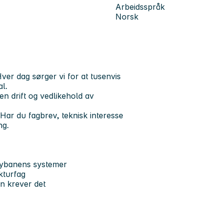
Arbeidsspråk
Norsk
er dag sørger vi for at tusenvis
l.
en drift og vedlikehold av
 Har du fagbrev, teknisk interesse
ng.
Bybanens systemer
ukturfag
en krever det