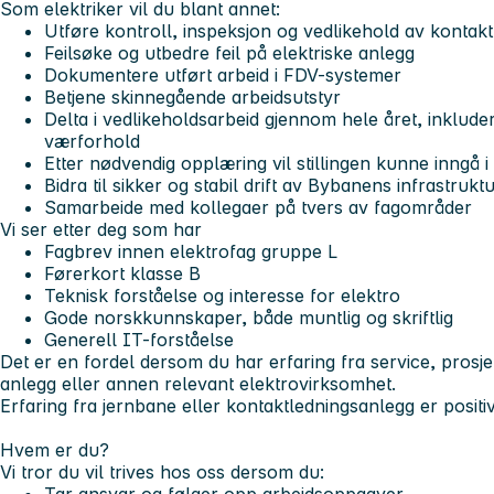
Som elektriker vil du blant annet:
Utføre kontroll, inspeksjon og vedlikehold av kontak
Feilsøke og utbedre feil på elektriske anlegg
Dokumentere utført arbeid i FDV-systemer
Betjene skinnegående arbeidsutstyr
Delta i vedlikeholdsarbeid gjennom hele året, inklud
værforhold
Etter nødvendig opplæring vil stillingen kunne inngå 
Bidra til sikker og stabil drift av Bybanens infrastrukt
Samarbeide med kollegaer på tvers av fagområder
Vi ser etter deg som har
Fagbrev innen elektrofag gruppe L
Førerkort klasse B
Teknisk forståelse og interesse for elektro
Gode norskkunnskaper, både muntlig og skriftlig
Generell IT-forståelse
Det er en fordel dersom du har erfaring fra service, prosjekt
anlegg eller annen relevant elektrovirksomhet.
Erfaring fra jernbane eller kontaktledningsanlegg er positiv
Hvem er du?
Vi tror du vil trives hos oss dersom du: