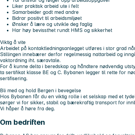
Tar ansvar og følger opp arbeidsoppgaver
Liker praktisk arbeid ute i felt
Samarbeider godt med andre
Bidrar positivt til arbeidsmiljøet
Ønsker å lære og utvikle deg faglig
Har høy bevissthet rundt HMS og sikkerhet
Viktig å vite
Arbeidet på kontaktledningsanlegget utføres i stor grad når 
Stillingen innebærer derfor regelmessig nattarbeid og inngå
vaktordning iht. særavtale.
For å kunne delta i beredskap og håndtere nødvendig utstyr 
ta sertifikat klasse BE og C. Bybanen legger til rette for 
sertifisering.
Bli med og hold Bergen i bevegelse
Hos Bybanen får du en viktig rolle i et selskap med et t
sørger vi for sikker, stabil og bærekraftig transport for in
Vi håper å høre fra deg.
Om bedriften