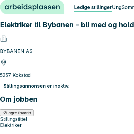
Hopp til innhold
Ledige stillinger
Ung
Somm
Elektriker til Bybanen – bli med og hol
BYBANEN AS
5257 Kokstad
Stillingsannonsen er inaktiv.
Om jobben
Lagre favoritt
Stillingstittel
Elektriker