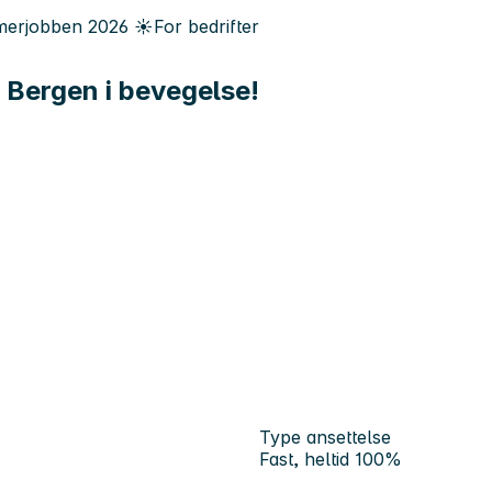
erjobben
2026
☀️
For bedrifter
d Bergen i bevegelse!
Type ansettelse
Fast, heltid 100%