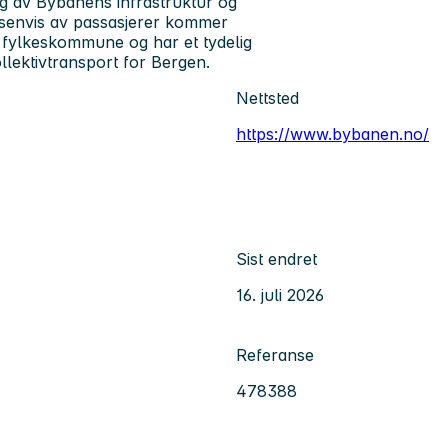
ng av Bybanens infrastruktur og
 tusenvis av passasjerer kommer
nd fylkeskommune og har et tydelig
llektivtransport for Bergen.
Nettsted
https://www.bybanen.no/
Sist endret
16. juli 2026
Referanse
478388