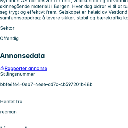
Bybanen AS har ansvar for drift, vedlikehold og forvaltni
skinnegående materiell i Bergen. Hver dag bidrar vi til at
seg trygt og effektivt frem. Selskapet er heleid av Vestla
samfunnsoppdrag: å levere sikker, stabil og bærekraftig ko
Sektor
Offentlig
Annonsedata
Rapporter annonse
Stillingsnummer
bbfe6f64-0eb7-4eee-ad7c-cb597201b48b
Hentet fra
recman