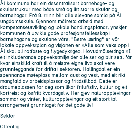
Ål kommune har ein desentralisert barnehage- og
skulestruktur med både små og litt større skular og
barnehagar. Frå 8. trinn blir alle elevane samla på Ål
ungdomsskule. Gjennom målretta arbeid med
kompetanseutvikling og lokale handlingsplanar, ynskjer
kommunen å utvikle gode profesjonsfellesskap i
barnehagane og skulane våre. "Betre læring" er vår
lokale oppvekstplan og visjonen er «Alle som veks opp i
Ål skal bli rotfaste og flygedyktige». Hovudmålsettinga «I
eit inkluderande oppvekstmiljø der alle ser og blir sett, får
kvar einskilld kraft til å meistre eigne liv» skal vere
grunnleggande for drifta i sektoren. Hallingdal er ein
spennande møteplass mellom aust og vest, med eit rikt
mangfald av arbeidsplassar og fritidstilbod. Dette er
draumeplassen for deg som likar friluftsliv, kultur og eit
kortreist og køfritt kvardagsliv. Her gjev naturopplevingar
sommar og vinter, kulturopplevingar og eit stort tal
arrangement grunnlaget for det gode liv!
Sektor
Offentlig