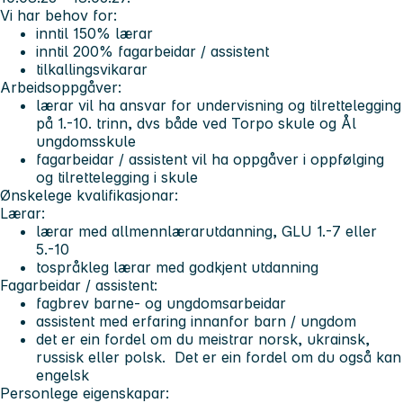
Vi har behov for:
inntil 150% lærar
inntil 200% fagarbeidar / assistent
tilkallingsvikarar
Arbeidsoppgåver:
lærar vil ha ansvar for undervisning og tilrettelegging
på 1.-10. trinn, dvs både ved Torpo skule og Ål
ungdomsskule
fagarbeidar / assistent vil ha oppgåver i oppfølging
og tilrettelegging i skule
Ønskelege kvalifikasjonar:
Lærar:
lærar med allmennlærarutdanning, GLU 1.-7 eller
5.-10
tospråkleg lærar med godkjent utdanning
Fagarbeidar / assistent:
fagbrev barne- og ungdomsarbeidar
assistent med erfaring innanfor barn / ungdom
det er ein fordel om du meistrar norsk, ukrainsk,
russisk eller polsk. Det er ein fordel om du også kan
engelsk
Personlege eigenskapar: