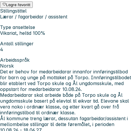
Lagre favoritt
Stillingstittel
Lærar / fagarbeidar / assistent
Type ansettelse
Vikariat, heltid 100%
Antall stillinger
4
Arbeidsspråk
Norsk
Det er behov for medarbeidarar innanfor innføringstilbod
for barn og unge på mottaket på Torpo. Innføringstilbodet
blir etablert ved Torpo skule og Ål ungdomsskule, med
oppstart for medarbeidarar 10.08.26.
Medarbeidarar skal arbeide både på Torpo skule og Ål
ungdomsskule basert på elevtal til eikvar tid. Elevane skal
vera noko i ordinær klasse, og etter kvart gå over frå
innføringstilbod til ordinær klasse.
Ål kommune treng lærar, dessutan fagarbeidar/assistent i
mellombelse stillingar til dette føremålet, i perioden
10.08.26 - 18.06.27.