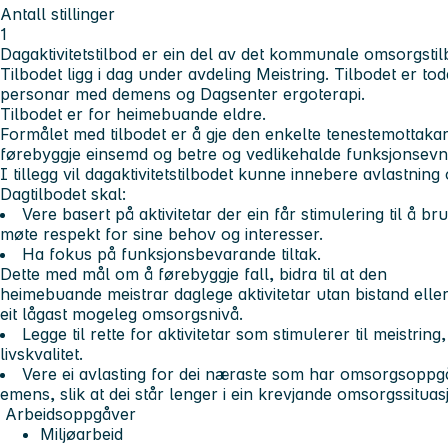
Antall stillinger
1
Dagaktivitetstilbod er ein del av det kommunale omsorgstil
Tilbodet ligg i dag under avdeling Meistring. Tilbodet er to
personar med demens og Dagsenter ergoterapi.
Tilbodet er for heimebuande eldre.
Formålet med tilbodet er å gje den enkelte tenestemottakar
førebyggje einsemd og betre og vedlikehalde funksjonsev
I tillegg vil dagaktivitetstilbodet kunne innebere avlastning
Dagtilbodet skal:
Vere basert på aktivitetar der ein får stimulering til å 
møte respekt for sine behov og interesser.
Ha fokus på funksjonsbevarande tiltak.
Dette med mål om å førebyggje fall, bidra til at den
heimebuande meistrar daglege aktivitetar utan bistand elle
eit lågast mogeleg omsorgsnivå.
Legge til rette for aktivitetar som stimulerer til meistrin
livskvalitet.
Vere ei avlasting for dei næraste som har omsorgsoppgå
emens, slik at dei står lenger i ein krevjande omsorgssituas
Arbeidsoppgåver
Miljøarbeid