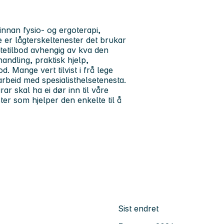
 innan fysio- og ergoterapi,
e er lågterskeltenester det brukar
estetilbod avhengig av kva den
handling, praktisk hjelp,
. Mange vert tilvist i frå lege
rbeid med spesialisthelsetenesta.
ar skal ha ei dør inn til våre
er som hjelper den enkelte til å
Sist endret