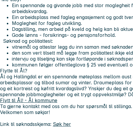
Ein spennande og givande jobb med stor moglegheit f
arbeidskvardag.
Ein arbeidsplass med fagleg engasjement og godt tver
Moglegheit for fagleg utvikling.
Dagstilling, men arbeid på kveld og helg kan bli aktuel
Gode lønns - forsikrings- og pensjonsforhold.
Søknad og politiattest:
vitnemål og attestar legg du inn saman med søknade
den som vert tilsett må legge fram politiattest ikkje e
intervju og tilsetjing kan skje fortløpande i søknadspe
kommunen følgjer offentleglova § 25 ved eventuell off
Flytte til Ål?
Ål og Hallingdal er ein spennande møteplass mellom aust o
arbeidsplassar og tilbod sumar og vinter. Draumeplass for de
og eit kortreist og køfritt kvardagslivd? Ynskjer du deg eit g
spennande jobbmoglegheiter og eit trygt oppvekstmiljø? Då
Flytt til Ål! - Ål kommune
Ta gjerne kontakt med oss om du har spørsmål til stilli
Velkomen som søkjar!
Link til søknadsskjema:
Søk her