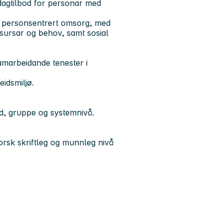
dagtilbod for personar med
er personsentrert omsorg, med
essursar og behov, samt sosial
amarbeidande tenester i
idsmiljø.
id, gruppe og systemnivå.
orsk skriftleg og munnleg nivå