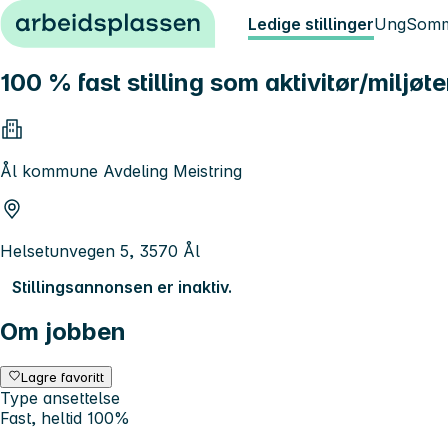
Hopp til innhold
Ledige stillinger
Ung
Somm
100 % fast stilling som aktivitør/miljø
Ål kommune Avdeling Meistring
Helsetunvegen 5, 3570 Ål
Stillingsannonsen er inaktiv.
Om jobben
Lagre favoritt
Type ansettelse
Fast, heltid 100%