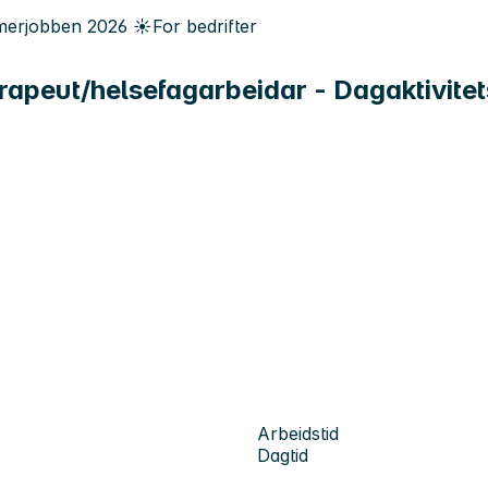
erjobben
2026
☀️
For bedrifter
terapeut/helsefagarbeidar - Dagaktivite
Arbeidstid
Dagtid