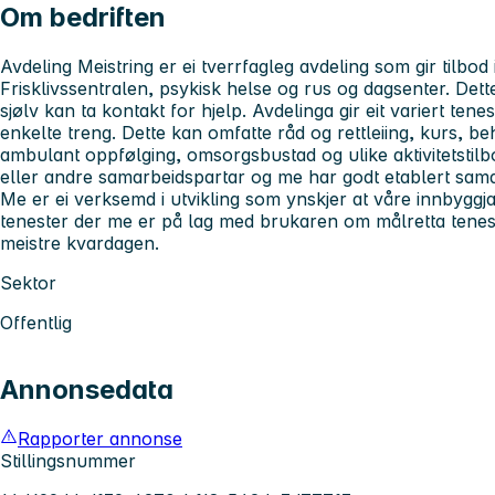
Om bedriften
Avdeling Meistring er ei tverrfagleg avdeling som gir tilbod
Frisklivssentralen, psykisk helse og rus og dagsenter. Dett
sjølv kan ta kontakt for hjelp. Avdelinga gir eit variert ten
enkelte treng. Dette kan omfatte råd og rettleiing, kurs, be
ambulant oppfølging, omsorgsbustad og ulike aktivitetstilbod
eller andre samarbeidspartar og me har godt etablert sama
Me er ei verksemd i utvikling som ynskjer at våre innbyggjar
tenester der me er på lag med brukaren om målretta tenest
meistre kvardagen.
Sektor
Offentlig
Annonsedata
Rapporter annonse
Stillingsnummer