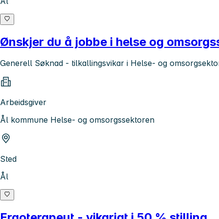
Ål
Ønskjer du å jobbe i helse og omsorg
Generell Søknad - tilkallingsvikar i Helse- og omsorgsekt
Arbeidsgiver
Ål kommune Helse- og omsorgssektoren
Sted
Ål
Ergoterapeut - vikariat i 50 % stilling