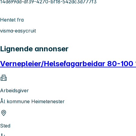
14d699dd-df39-4270-bf18-542dc3d777f3
Hentet fra
visma-easycruit
Lignende annonser
Vernepleier/Helsefagarbeidar 80-100 %
Arbeidsgiver
Ål kommune Heimetenester
Sted