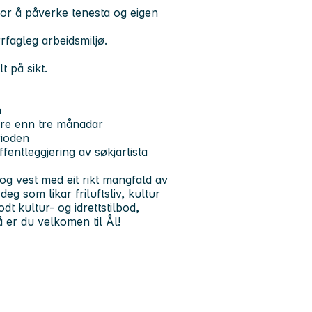
or å påverke tenesta og eigen
rfagleg arbeidsmiljø.
t på sikt.
n
ldre enn tre månadar
rioden
entleggjering av søkjarlista
g vest med eit rikt mangfald av
g som likar friluftsliv, kultur
odt kultur- og idrettstilbod,
 er du velkomen til Ål!
nga.