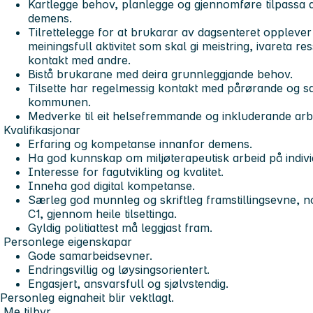
Kartlegge behov, planlegge og gjennomføre tilpassa 
demens.
Tilrettelegge for at brukarar av dagsenteret opplev
meiningsfull aktivitet som skal gi meistring, ivareta r
kontakt med andre.
Bistå brukarane med deira grunnleggjande behov.
Tilsette har regelmessig kontakt med pårørande og s
kommunen.
Medverke til eit helsefremmande og inkluderande arbe
Kvalifikasjonar
Erfaring og kompetanse innanfor demens.
Ha god kunnskap om miljøterapeutisk arbeid på indiv
Interesse for fagutvikling og kvalitet.
Inneha god digital kompetanse.
Særleg god munnleg og skriftleg framstillingsevne, n
C1, gjennom heile tilsettinga.
Gyldig politiattest må leggjast fram.
Personlege eigenskapar
Gode samarbeidsevner.
Endringsvillig og løysingsorientert.
Engasjert, ansvarsfull og sjølvstendig.
Personleg eignaheit blir vektlagt.
Me tilbyr