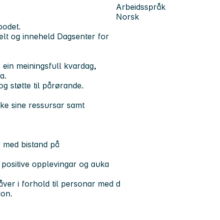
Arbeidsspråk
Norsk
bodet.
delt og inneheld Dagsenter for
 ein meiningsfull kvardag,
na.
 og støtte til pårørande.
bruke sine ressursar samt
r med bistand på
g, positive opplevingar og auka
ver i forhold til personar med d
jon.