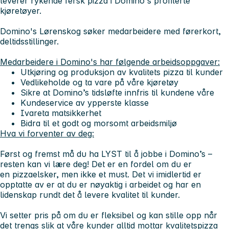
leverer rykende fersk pizza i Domino's profilerte
kjøretøyer.
Domino's Lørenskog søker medarbeidere med førerkort,
deltidsstillinger.
Medarbeidere i Domino's har følgende arbeidsoppgaver:
Utkjøring og produksjon av kvalitets pizza til kunder
Vedlikeholde og ta vare på våre kjøretøy
Sikre at Domino’s tidsløfte innfris til kundene våre
Kundeservice av ypperste klasse
Ivareta matsikkerhet
Bidra til et godt og morsomt arbeidsmiljø
Hva vi forventer av deg:
Først og fremst må du ha LYST til å jobbe i Domino’s –
resten kan vi lære deg! Det er en fordel om du er
en pizzaelsker, men ikke et must. Det vi imidlertid er
opptatte av er at du er nøyaktig i arbeidet og har en
lidenskap rundt det å levere kvalitet til kunder.
Vi setter pris på om du er fleksibel og kan stille opp når
det trengs slik at våre kunder alltid mottar kvalitetspizza