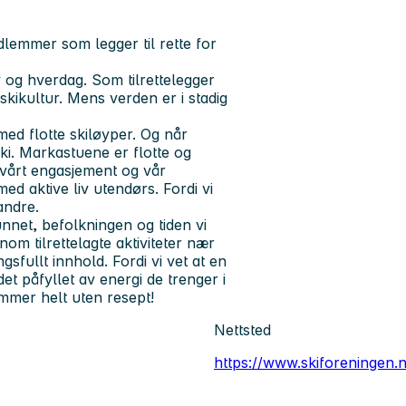
emmer som legger til rette for
v og hverdag. Som tilrettelegger
 skikultur. Mens verden er i stadig
med flotte skiløyper. Og når
leski. Markastuene er flotte og
 vårt engasjement og vår
ed aktive liv utendørs. Fordi vi
andre.
nnet, befolkningen og tiden vi
nnom tilrettelagte aktiviteter nær
gsfullt innhold. Fordi vi vet at en
t påfyllet av energi de trenger i
ommer helt uten resept!
Nettsted
https://www.skiforeningen.