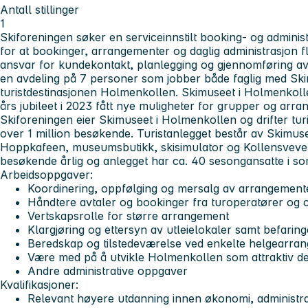
Antall stillinger
1
Skiforeningen søker en serviceinnstilt booking- og admini
for at bookinger, arrangementer og daglig administrasjon fl
ansvar for kundekontakt, planlegging og gjennomføring av
en avdeling på 7 personer som jobber både faglig med Ski
turistdestinasjonen Holmenkollen. Skimuseet i Holmenkolle
års jubileet i 2023 fått nye muligheter for grupper og arr
Skiforeningen eier Skimuseet i Holmenkollen og drifter tur
over 1 million besøkende. Turistanlegget består av Skimu
Hoppkafeen, museumsbutikk, skisimulator og Kollensvevet
besøkende årlig og anlegget har ca. 40 sesongansatte i s
Arbeidsoppgaver:
Koordinering, oppfølging og mersalg av arrangement
Håndtere avtaler og bookinger fra turoperatører og 
Vertskapsrolle for større arrangement
Klargjøring og ettersyn av utleielokaler samt befari
Beredskap og tilstedeværelse ved enkelte helgearra
Være med på å utvikle Holmenkollen som attraktiv de
Andre administrative oppgaver
Kvalifikasjoner:
Relevant høyere utdanning innen økonomi, administras