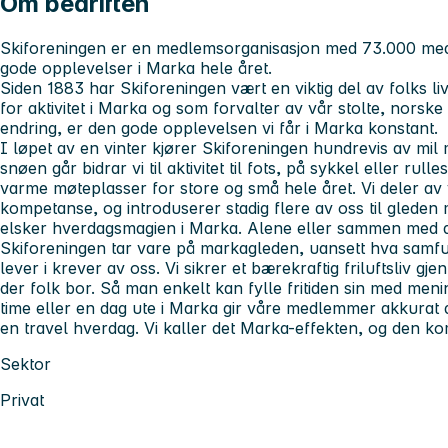
Om bedriften
Skiforeningen er en medlemsorganisasjon med 73.000 medl
gode opplevelser i Marka hele året.
Siden 1883 har Skiforeningen vært en viktig del av folks li
for aktivitet i Marka og som forvalter av vår stolte, norske
endring, er den gode opplevelsen vi får i Marka konstant.
I løpet av en vinter kjører Skiforeningen hundrevis av mil 
snøen går bidrar vi til aktivitet til fots, på sykkel eller rul
varme møteplasser for store og små hele året. Vi deler av
kompetanse, og introduserer stadig flere av oss til gleden m
elsker hverdagsmagien i Marka. Alene eller sammen med 
Skiforeningen tar vare på markagleden, uansett hva samfu
lever i krever av oss. Vi sikrer et bærekraftig friluftsliv gje
der folk bor. Så man enkelt kan fylle fritiden sin med menin
time eller en dag ute i Marka gir våre medlemmer akkurat de
en travel hverdag. Vi kaller det Marka-effekten, og den k
Sektor
Privat