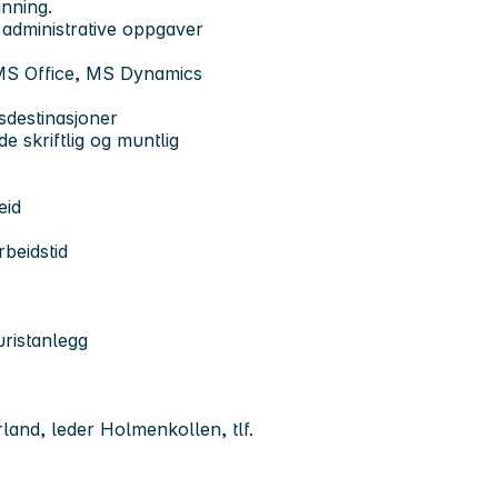
nning.
 administrative oppgaver
 MS Office, MS Dynamics
sdestinasjoner
 skriftlig og muntlig
eid
beidstid
uristanlegg
rland, leder Holmenkollen, tlf.