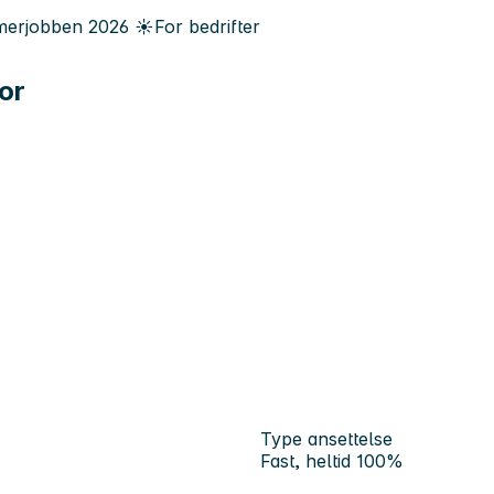
erjobben
2026
☀️
For bedrifter
or
Type ansettelse
Fast, heltid 100%