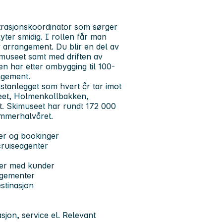
strasjonskoordinator som sørger
yter smidig. I rollen får man
 arrangement. Du blir en del av
museet samt med driften av
n har etter ombygging til 100-
angement.
istanlegget som hvert år tar imot
seet, Holmenkollbakken,
. Skimuseet har rundt 172 000
ommerhalvåret.
er og bookinger
cruiseagenter
nger med kunder
ngementer
stinasjon
jon, service el. Relevant