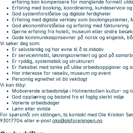
erfaring kan kompensere for manglende formell utda
Erfaring med booking, koordinering, kundeservice og
God systemforståelse og digitale ferdigheter
Erfaring med digitale verktøy som bookingsystemer,
God økonomiforståelse og erfaring med fakturering
Gjerne erfaring fra hotell, museum eller andre besøk
Gode kommunikasjonsevner på norsk og engelsk, både
Vi søker deg som:
Er selvstendig og har evne til å ta initiativ
Er serviceinnstilt, løsningsorientert og god på samarb
Er ryddig, systematisk og strukturert
Er fleksibel med tanke på ulike arbeidsoppgaver og ar
Har interesse for reiseliv, museum og event
Personlig egnethet vil bli vektlagt
Vi kan tilby:
Motiverende arbeidsmiljø i Holmenkollen kultur- og t
God opplæring og bistand fra et faglig sterkt miljø
Varierte arbeidsdager
Lønn etter avtale
For spørsmål om stillingen, ta kontakt med Ole Kristian Sø
93017704 eller e-post
oks@skiforeningen.no