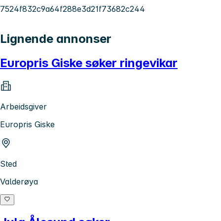
7524f832c9a64f288e3d21f73682c244
Lignende annonser
Europris Giske søker ringevikar
Arbeidsgiver
Europris Giske
Sted
Valderøya