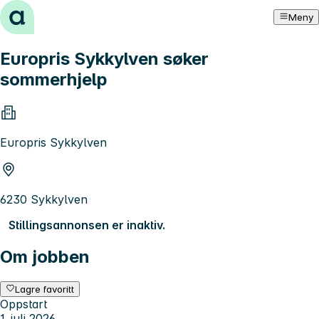
Hopp til innhold
Meny
Europris Sykkylven søker
sommerhjelp
Europris Sykkylven
6230 Sykkylven
Stillingsannonsen er inaktiv.
Om jobben
Lagre favoritt
Oppstart
1. juli 2026