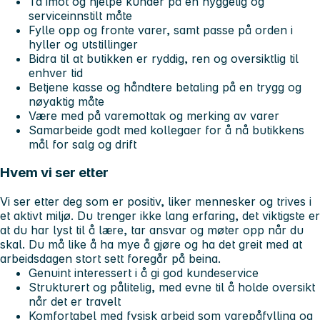
Ta imot og hjelpe kunder på en hyggelig og
serviceinnstilt måte
Fylle opp og fronte varer, samt passe på orden i
hyller og utstillinger
Bidra til at butikken er ryddig, ren og oversiktlig til
enhver tid
Betjene kasse og håndtere betaling på en trygg og
nøyaktig måte
Være med på varemottak og merking av varer
Samarbeide godt med kollegaer for å nå butikkens
mål for salg og drift
Hvem vi ser etter
Vi ser etter deg som er positiv, liker mennesker og trives i
et aktivt miljø. Du trenger ikke lang erfaring, det viktigste er
at du har lyst til å lære, tar ansvar og møter opp når du
skal. Du må like å ha mye å gjøre og ha det greit med at
arbeidsdagen stort sett foregår på beina.
Genuint interessert i å gi god kundeservice
Strukturert og pålitelig, med evne til å holde oversikt
når det er travelt
Komfortabel med fysisk arbeid som varepåfylling og