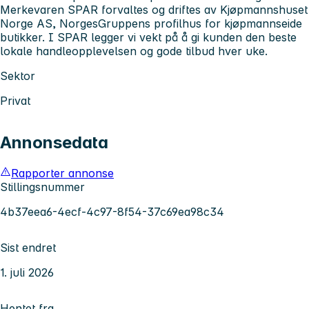
Merkevaren SPAR forvaltes og driftes av Kjøpmannshuset
Norge AS, NorgesGruppens profilhus for kjøpmannseide
butikker. I SPAR legger vi vekt på å gi kunden den beste
lokale handleopplevelsen og gode tilbud hver uke.
Sektor
Privat
Annonsedata
Rapporter annonse
Stillingsnummer
4b37eea6-4ecf-4c97-8f54-37c69ea98c34
Sist endret
1. juli 2026
Hentet fra