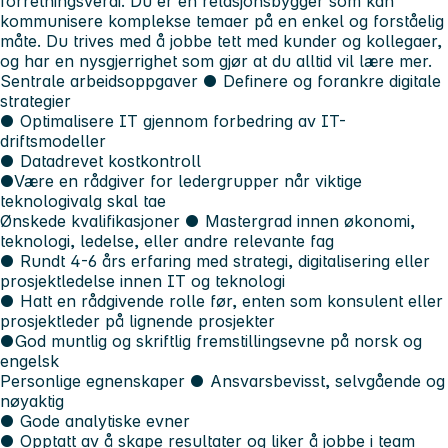
forretningsverdi. Du er en relasjonsbygger som kan
kommunisere komplekse temaer på en enkel og forståelig
måte. Du trives med å jobbe tett med kunder og kollegaer,
og har en nysgjerrighet som gjør at du alltid vil lære mer.
Sentrale arbeidsoppgaver
● Definere og forankre digitale
strategier
● Optimalisere IT gjennom forbedring av IT-
driftsmodeller
● Datadrevet kostkontroll
●
Være en rådgiver for ledergrupper når viktige
teknologivalg skal tae
Ønskede kvalifikasjoner ●
Mastergrad innen økonomi,
teknologi, ledelse, eller andre relevante fag
●
Rundt 4-6 års erfaring med strategi, digitalisering eller
prosjektledelse innen IT og teknologi
● Hatt en rådgivende rolle før, enten som konsulent eller
prosjektleder på lignende prosjekter
●
God muntlig og skriftlig fremstillingsevne på norsk og
engelsk
Personlige egnenskaper ●
Ansvarsbevisst, selvgående og
nøyaktig
●
Gode analytiske evner
●
Opptatt av å skape resultater og liker å jobbe i team