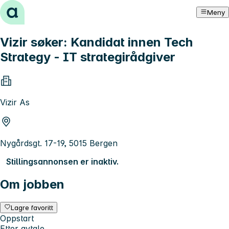
Hopp til innhold
Meny
Vizir søker: Kandidat innen Tech
Strategy - IT strategirådgiver
Vizir As
Nygårdsgt. 17-19, 5015 Bergen
Stillingsannonsen er inaktiv.
Om jobben
Lagre favoritt
Oppstart
Etter avtale