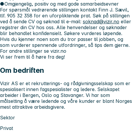
●
Omgjengelig, positiv og med gode samarbeidsevner
For spørsmål vedrørende stillingen kontakt Finn J. Sævil,
tlf. 905 32 358 for en uforpliktende prat. Søk på stillingen
ved å sende CV og søknad til e-mail:
soknad@vizir.no
eller
registrer din CV hos oss. Alle henvendelser og søknader
blir behandlet konfidensielt. Søkere vurderes løpende.
Hvis du kjenner noen som du tror passer til jobben, og
som vurderer spennende utfordringer, så tips dem gjerne.
For andre stillinger se vizir.no
Vi ser frem til å høre fra deg!
Om bedriften
Vizir AS er et rekrutterings- og rådgivningsselskap som er
spesialisert innen fagspesialister og ledere. Selskapet
arbeider i Bergen, Oslo og Stavanger. Vi har som
målsetting å være ledende og våre kunder er blant Norges
mest attraktive arbeidsgivere.
Sektor
Privat