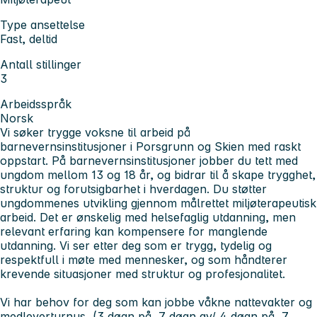
Type ansettelse
Fast, deltid
Antall stillinger
3
Arbeidsspråk
Norsk
Vi søker trygge voksne til arbeid på
barnevernsinstitusjoner i Porsgrunn og Skien med raskt
oppstart. På barnevernsinstitusjoner jobber du tett med
ungdom mellom 13 og 18 år, og bidrar til å skape trygghet,
struktur og forutsigbarhet i hverdagen. Du støtter
ungdommenes utvikling gjennom målrettet miljøterapeutisk
arbeid. Det er ønskelig med helsefaglig utdanning, men
relevant erfaring kan kompensere for manglende
utdanning. Vi ser etter deg som er trygg, tydelig og
respektfull i møte med mennesker, og som håndterer
krevende situasjoner med struktur og profesjonalitet.
Vi har behov for deg som kan jobbe våkne nattevakter og
medleverturnus (3 døgn på, 7 døgn av/ 4 døgn på, 7