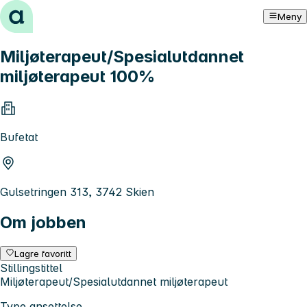
Hopp til innhold
Meny
Miljøterapeut/Spesialutdannet
miljøterapeut 100%
Bufetat
Gulsetringen 313, 3742 Skien
Om jobben
Lagre favoritt
Stillingstittel
Miljøterapeut/Spesialutdannet miljøterapeut
Type ansettelse