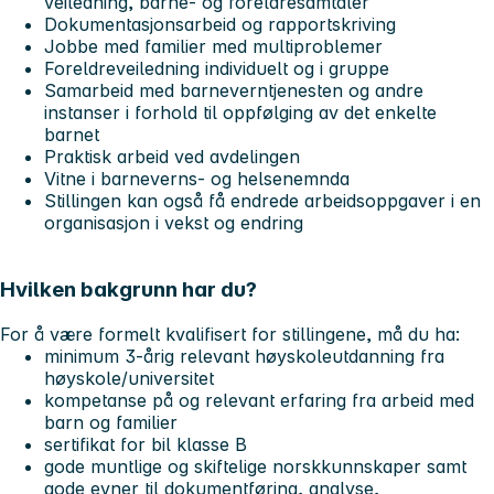
veiledning, barne- og foreldresamtaler
Dokumentasjonsarbeid og rapportskriving
Jobbe med familier med multiproblemer
Foreldreveiledning individuelt og i gruppe
Samarbeid med barneverntjenesten og andre
instanser i forhold til oppfølging av det enkelte
barnet
Praktisk arbeid ved avdelingen
Vitne i barneverns- og helsenemnda
Stillingen kan også få endrede arbeidsoppgaver i en
organisasjon i vekst og endring
Hvilken bakgrunn har du?
For å være formelt kvalifisert for stillingene, må du ha:
minimum 3-årig relevant høyskoleutdanning fra
høyskole/universitet
kompetanse på og relevant erfaring fra arbeid med
barn og familier
sertifikat for bil klasse B
gode muntlige og skiftelige norskkunnskaper samt
gode evner til dokumentføring, analyse,