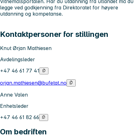
Vitnemålsportalen. Har du utdanning fra utlandet må du
legge ved godkjenning fra Direktoratet for høyere
utdanning og kompetanse.
Kontaktpersoner for stillingen
Knut Ørjan Mathiesen
Avdelingsleder
+47 46 61 77 41
orjan.mathiesen@bufetat.no
Anne Valen
Enhetsleder
+47 46 61 82 66
Om bedriften