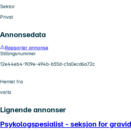
Sektor
Privat
Annonsedata
Rapporter annonse
Stillingsnummer
12e44eb4-909e-494b-b55d-c1a0ecd6a72c
Hentet fra
varbi
Lignende annonser
Psykologspesialist - seksjon for gravid