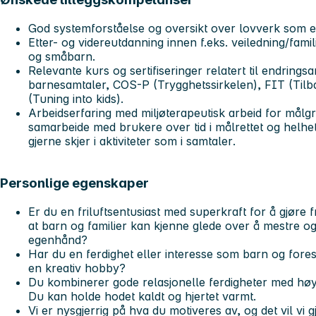
God systemforståelse og oversikt over lovverk som e
Etter- og videreutdanning innen f.eks. veiledning/fami
og småbarn.
Relevante kurs og sertifiseringer relatert til endrings
barnesamtaler, COS-P (Trygghetssirkelen), FIT (Til
(Tuning into kids).
Arbeidserfaring med miljøterapeutisk arbeid for målgr
samarbeide med brukere over tid i målrettet og helhetl
gjerne skjer i
aktiviteter
som i
samtaler
.
Personlige egenskaper
Er du en friluftsentusiast med superkraft for å gjøre fri
at barn og familier kan kjenne glede over å mestre o
egenhånd?
Har du en ferdighet eller interesse som barn og fores
en kreativ hobby?
Du kombinerer gode relasjonelle ferdigheter med høy e
Du kan holde hodet kaldt og hjertet varmt.
Vi er nysgjerrig på hva du motiveres av, og det vil vi 