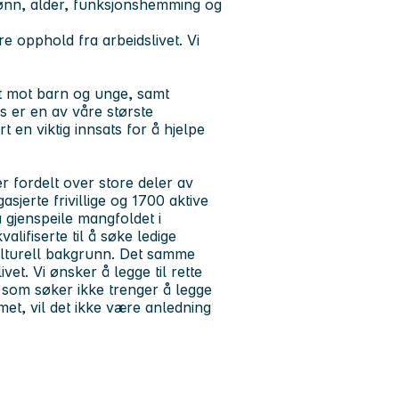
 kjønn, alder, funksjonshemming og
 opphold fra arbeidslivet. Vi
tet mot barn og unge, samt
s er en av våre største
 en viktig innsats for å hjelpe
er fordelt over store deler av
erte frivillige og 1700 aktive
 gjenspeile mangfoldet i
alifiserte til å søke ledige
kulturell bakgrunn. Det samme
et. Vi ønsker å legge til rette
du som søker ikke trenger å legge
met, vil det ikke være anledning