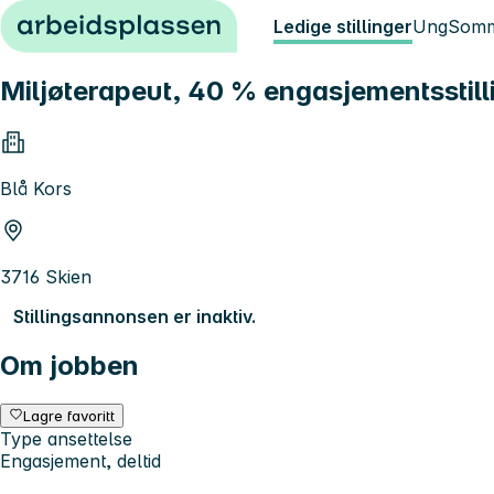
Hopp til innhold
Ledige stillinger
Ung
Somm
Miljøterapeut, 40 % engasjementsstill
Blå Kors
3716 Skien
Stillingsannonsen er inaktiv.
Om jobben
Lagre favoritt
Type ansettelse
Engasjement, deltid