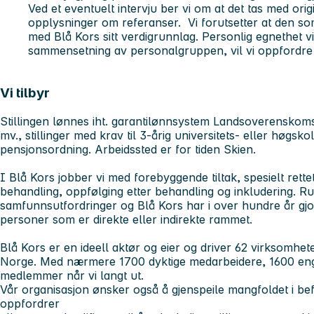
Ved et eventuelt intervju ber vi om at det tas med ori
opplysninger om referanser. Vi forutsetter at den som 
med Blå Kors sitt verdigrunnlag. Personlig egnethet vil
sammensetning av personalgruppen, vil vi oppfordre m
Vi tilbyr
Stillingen lønnes iht. garantilønnsystem Landsoverenskomst
mv., stillinger med krav til 3-årig universitets- eller høgsk
pensjonsordning. Arbeidssted er for tiden Skien.
I Blå Kors jobber vi med forebyggende tiltak, spesielt ret
behandling, oppfølging etter behandling og inkludering. Ru
samfunnsutfordringer og Blå Kors har i over hundre år gjort
personer som er direkte eller indirekte rammet.
Blå Kors er en ideell aktør og eier og driver 62 virksomhet
Norge. Med nærmere 1700 dyktige medarbeidere, 1600 engasj
medlemmer når vi langt ut.
Vår organisasjon ønsker også å gjenspeile mangfoldet i befo
oppfordrer