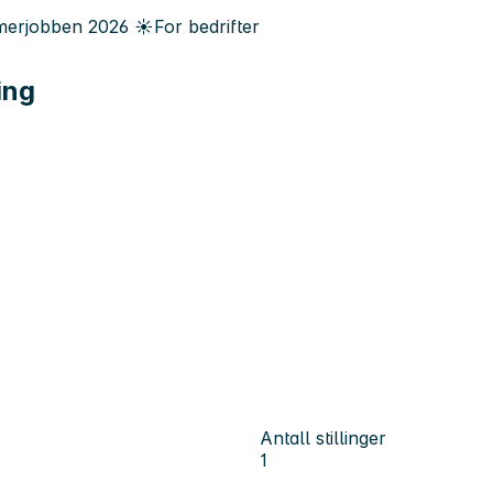
erjobben
2026
☀️
For bedrifter
ing
Antall stillinger
1