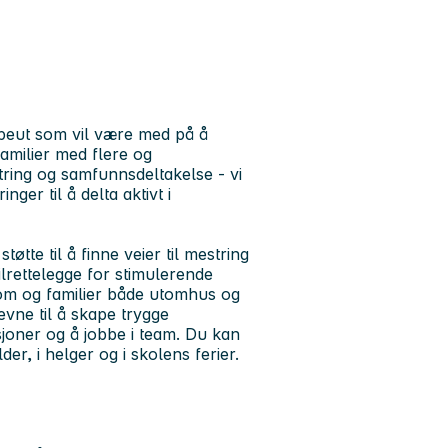
apeut som vil være med på å
amilier med flere og
tring og samfunnsdeltakelse - vi
nger til å delta aktivt i
øtte til å finne veier til mestring
ilrettelegge for stimulerende
gdom og familier både utomhus og
ne til å skape trygge
sjoner og å jobbe i team. Du kan
der, i helger og i skolens ferier.