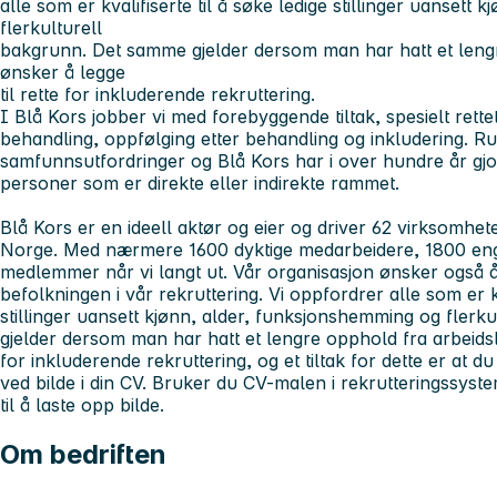
alle som er kvalifiserte til å søke ledige stillinger uansett
flerkulturell
bakgrunn. Det samme gjelder dersom man har hatt et lengre
ønsker å legge
til rette for inkluderende rekruttering.
I Blå Kors jobber vi med forebyggende tiltak, spesielt ret
behandling, oppfølging etter behandling og inkludering. Ru
samfunnsutfordringer og Blå Kors har i over hundre år gjort
personer som er direkte eller indirekte rammet.
Blå Kors er en ideell aktør og eier og driver 62 virksomhet
Norge. Med nærmere 1600 dyktige medarbeidere, 1800 engasj
medlemmer når vi langt ut. Vår organisasjon ønsker også å
befolkningen i vår rekruttering. Vi oppfordrer alle som er kv
stillinger uansett kjønn, alder, funksjonshemming og fler
gjelder dersom man har hatt et lengre opphold fra arbeidsliv
for inkluderende rekruttering, og et tiltak for dette er at 
ved bilde i din CV. Bruker du CV-malen i rekrutteringssyste
til å laste opp bilde.
Om bedriften