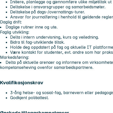
Initiere, planlegge og gjennomføre ulike miljøtiltak ut
Deltakelse i ansvarsgrupper og samarbeidsmøter.
Deltakelse på dags-/overnattings-turer.
Ansvar for journalføring i henhold til gjeldende regle
Daglig drift:
Daglige rutiner inne og ute.
Faglig utvikling:
Delta i intern undervisning, kurs og veiledning.
Bidra til fag-utviklende tiltak.
Holde deg oppdatert på fag og aktuelle IT plattform
Være kontakt for studenter, evt. andre som har praks
Markedsføring:
Delta på aktuelle arenaer og informere om virksomhete
kompetanseheving ovenfor samarbeidspartnere.
Kvalifikasjonskrav
3-årig helse- og sosial-fag, barnevern eller pedago
Godkjent politiattest.
Ønskede tilleggskompetanser