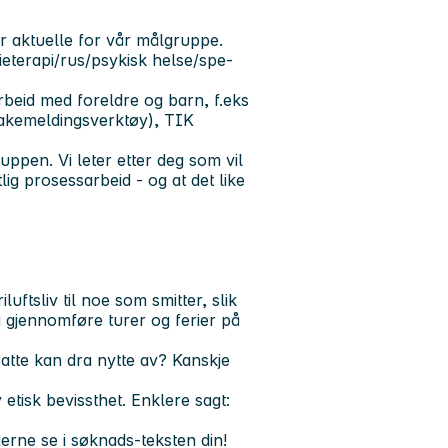
r aktuelle for vår målgruppe.
lieterapi/rus/psykisk helse/spe-
arbeid med foreldre og barn, f.eks
bakemeldingsverktøy), TIK
uppen. Vi leter etter deg som vil
ig prosessarbeid - og at det like
luftsliv til noe som smitter, slik
g gjennomføre turer og ferier på
atte kan dra nytte av? Kanskje
tisk bevissthet. Enklere sagt:
gjerne se i søknads-teksten din!