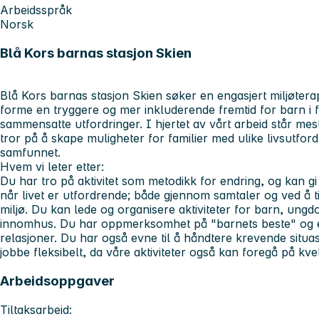
Arbeidsspråk
Norsk
Blå Kors barnas stasjon Skien
Blå Kors barnas stasjon Skien søker en engasjert miljøter
forme en tryggere og mer inkluderende fremtid for barn i f
sammensatte utfordringer. I hjertet av vårt arbeid står mes
tror på å skape muligheter for familier med ulike livsutfordri
samfunnet.
Hvem vi leter etter:
Du har tro på aktivitet som metodikk for endring, og kan gi st
når livet er utfordrende; både gjennom samtaler og ved å t
miljø. Du kan lede og organisere aktiviteter for barn, un
innomhus. Du har oppmerksomhet på "barnets beste" og ev
relasjoner. Du har også evne til å håndtere krevende situa
jobbe fleksibelt, da våre aktiviteter også kan foregå på kvel
Arbeidsoppgaver
Tiltaksarbeid: