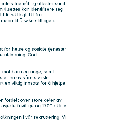
ginale vitnemål og attester samt
tilsettes kan identifisere seg
 bli vektlagt. Ut fra
enn til å søke stillingen.
 for helse og sosiale tjenester
ole utdanning. God
tet mot barn og unge, samt
s er en av våre største
 en viktig innsats for å hjelpe
er fordelt over store deler av
erte frivillige og 1700 aktive
lkningen i vår rekruttering. Vi