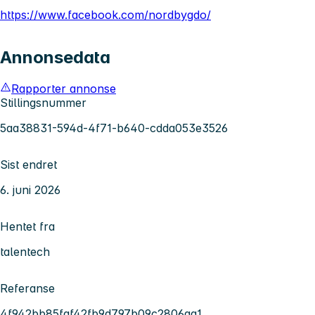
https://www.facebook.com/nordbygdo/
Annonsedata
Rapporter annonse
Stillingsnummer
5aa38831-594d-4f71-b640-cdda053e3526
Sist endret
6. juni 2026
Hentet fra
talentech
Referanse
4f942bb85faf42fb9d797b09c2806aa1