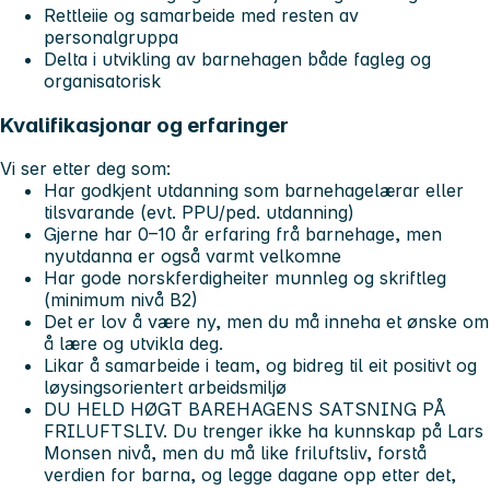
Rettleiie og samarbeide med resten av
personalgruppa
Delta i utvikling av barnehagen både fagleg og
organisatorisk
Kvalifikasjonar og erfaringer
Vi ser etter deg som:
Har godkjent utdanning som barnehagelærar eller
tilsvarande (evt. PPU/ped. utdanning)
Gjerne har 0–10 år erfaring frå barnehage, men
nyutdanna er også varmt velkomne
Har gode norskferdigheiter munnleg og skriftleg
(minimum nivå B2)
Det er lov å være ny, men du må inneha et ønske om
å lære og utvikla deg.
Likar å samarbeide i team, og bidreg til eit positivt og
løysingsorientert arbeidsmiljø
DU HELD HØGT BAREHAGENS SATSNING PÅ
FRILUFTSLIV. Du trenger ikke ha kunnskap på Lars
Monsen nivå, men du må like friluftsliv, forstå
verdien for barna, og legge dagane opp etter det,