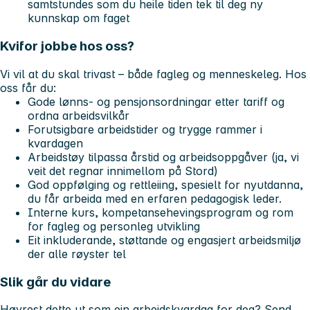
samtstundes som du heile tiden tek til deg ny
kunnskap om faget
Kvifor jobbe hos oss?
Vi vil at du skal trivast – både fagleg og menneskeleg. Hos
oss får du:
Gode lønns- og pensjonsordningar etter tariff og
ordna arbeidsvilkår
Forutsigbare arbeidstider og trygge rammer i
kvardagen
Arbeidstøy tilpassa årstid og arbeidsoppgåver (ja, vi
veit det regnar innimellom på Stord)
God oppfølging og rettleiing, spesielt for nyutdanna,
du får arbeida med en erfaren pedagogisk leder.
Interne kurs, kompetansehevingsprogram og rom
for fagleg og personleg utvikling
Eit inkluderande, støttande og engasjert arbeidsmiljø
der alle røyster tel
Slik går du vidare
Høyrest dette ut som ein arbeidskvardag for deg? Send