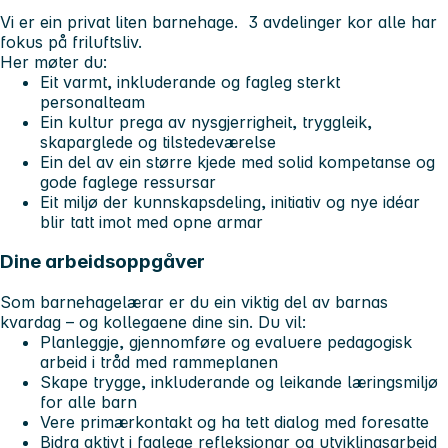
Vi er ein privat liten barnehage. 3 avdelinger kor alle har
fokus på friluftsliv.
Her møter du:
Eit varmt, inkluderande og fagleg sterkt
personalteam
Ein kultur prega av nysgjerrigheit, tryggleik,
skaparglede og tilstedeværelse
Ein del av ein større kjede med solid kompetanse og
gode faglege ressursar
Eit miljø der kunnskapsdeling, initiativ og nye idéar
blir tatt imot med opne armar
Dine arbeidsoppgåver
Som barnehagelærar er du ein viktig del av barnas
kvardag – og kollegaene dine sin. Du vil:
Planleggje, gjennomføre og evaluere pedagogisk
arbeid i tråd med rammeplanen
Skape trygge, inkluderande og leikande læringsmiljø
for alle barn
Vere primærkontakt og ha tett dialog med foresatte
Bidra aktivt i faglege refleksjonar og utviklingsarbeid