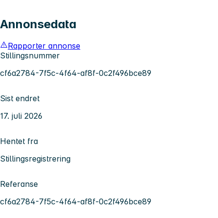
Annonsedata
Rapporter annonse
Stillingsnummer
cf6a2784-7f5c-4f64-af8f-0c2f496bce89
Sist endret
17. juli 2026
Hentet fra
Stillingsregistrering
Referanse
cf6a2784-7f5c-4f64-af8f-0c2f496bce89