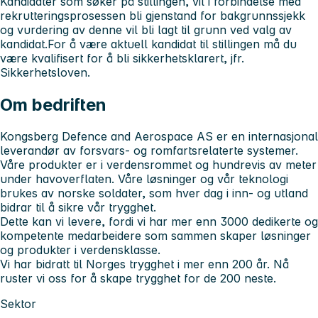
Kandidater som søker på stillingen, vil i forbindelse med
rekrutteringsprosessen bli gjenstand for bakgrunnssjekk
og vurdering av denne vil bli lagt til grunn ved valg av
kandidat.For å være aktuell kandidat til stillingen må du
være kvalifisert for å bli sikkerhetsklarert, jfr.
Sikkerhetsloven.
Om bedriften
Kongsberg Defence and Aerospace AS er en internasjonal
leverandør av forsvars- og romfartsrelaterte systemer.
Våre produkter er i verdensrommet og hundrevis av meter
under havoverflaten. Våre løsninger og vår teknologi
brukes av norske soldater, som hver dag i inn- og utland
bidrar til å sikre vår trygghet.
Dette kan vi levere, fordi vi har mer enn 3000 dedikerte og
kompetente medarbeidere som sammen skaper løsninger
og produkter i verdensklasse.
Vi har bidratt til Norges trygghet i mer enn 200 år. Nå
ruster vi oss for å skape trygghet for de 200 neste.
Sektor