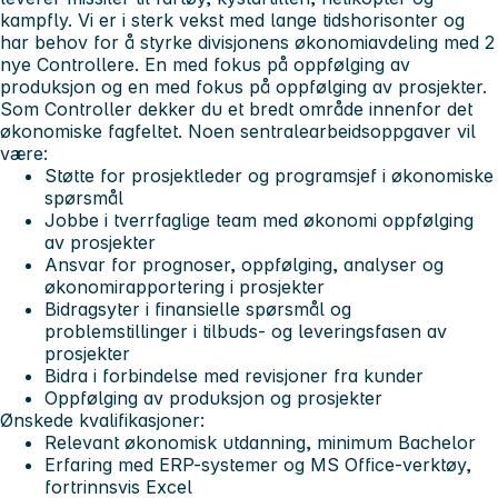
kampfly. Vi er i sterk vekst med lange tidshorisonter og
har behov for å styrke divisjonens økonomiavdeling med 2
nye Controllere. En med fokus på oppfølging av
produksjon og en med fokus på oppfølging av prosjekter.
Som Controller dekker du et bredt område innenfor det
økonomiske fagfeltet. Noen
sentrale
arbeidsoppgaver vil
være:
Støtte for prosjektleder og programsjef i økonomiske
spørsmål
Jobbe i tverrfaglige team med økonomi oppfølging
av prosjekter
Ansvar for prognoser, oppfølging, analyser og
økonomirapportering i prosjekter
Bidragsyter i finansielle spørsmål og
problemstillinger i tilbuds- og leveringsfasen av
prosjekter
Bidra i forbindelse med revisjoner fra kunder
Oppfølging av produksjon og prosjekter
Ønskede kvalifikasjoner:
Relevant økonomisk utdanning, minimum Bachelor
Erfaring med ERP-systemer og MS Office-verktøy,
fortrinnsvis Excel