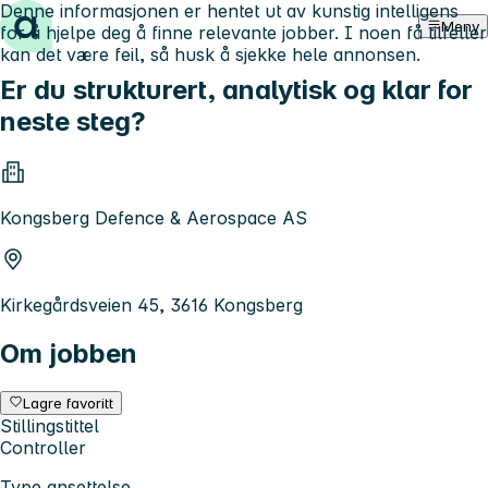
Denne informasjonen er hentet ut av kunstig intelligens
Hopp til innhold
Meny
for å hjelpe deg å finne relevante jobber. I noen få tilfeller
kan det være feil, så husk å sjekke hele annonsen.
Er du strukturert, analytisk og klar for
neste steg?
Kongsberg Defence & Aerospace AS
Kirkegårdsveien 45, 3616 Kongsberg
Om jobben
Lagre favoritt
Stillingstittel
Controller
Type ansettelse