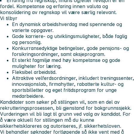
Erfaring fra regnskap, finans og/eller revisjon er en
fordel. Kompetanse og erfaring innen valuta og
konsolidering av regnskap vil være særlig relevant.
Vi tilbyr
En dynamisk arbeidshverdag med spennende og
varierte oppgaver.
Gode karriere- og utviklingsmuligheter, både faglig
og personlig.
Konkurransedyktige betingelser, gode pensjons- og
forsikringsordninger, samt aksjeprogram.
Et sterkt fagmiljø med høy kompetanse og gode
muligheter for læring.
Fleksibel arbeidstid.
Attraktive velferdsordninger, inkludert treningssenter,
innovasjonslab, firmahytter, rabatterte kultur- og
sportsbilletter og eget fritidsprogram for unge
medarbeidere.
Kandidater som søker på stillingen vil, som en del av
rekrutteringsprosessen, bli gjenstand for bakgrunnssjekk.
Vurderingen vil bli lagt til grunn ved valg av kandidat. For
å være aktuell for stillingen må du kunne
sikkerhetsklareres og autoriseres, jf. sikkerhetsloven.
Vi behandler søknader fortløpende så ikke vent med å