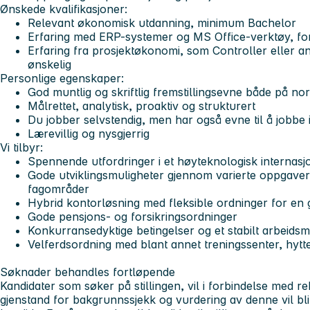
Ønskede kvalifikasjoner:
Relevant økonomisk utdanning, minimum Bachelor
Erfaring med ERP-systemer og MS Office-verktøy, for
Erfaring fra prosjektøkonomi, som Controller eller a
ønskelig
Personlige egenskaper:
God muntlig og skriftlig fremstillingsevne både på no
Målrettet, analytisk, proaktiv og strukturert
Du jobber selvstendig, men har også evne til å jobbe 
Lærevillig og nysgjerrig
Vi tilbyr:
Spennende utfordringer i et høyteknologisk internasjo
Gode utviklingsmuligheter gjennom varierte oppgaver
fagområder
Hybrid kontorløsning med fleksible ordninger for en 
Gode pensjons- og forsikringsordninger
Konkurransedyktige betingelser og et stabilt arbeidsmi
Velferdsordning med blant annet treningssenter, hytt
Søknader behandles fortløpende
Kandidater som søker på stillingen, vil i forbindelse med r
gjenstand for bakgrunnssjekk og vurdering av denne vil bli 