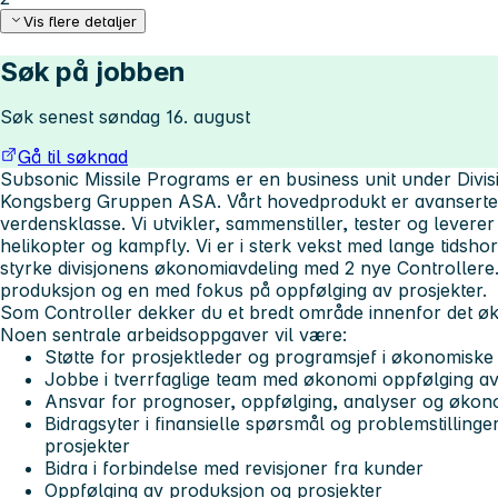
Vis flere detaljer
Søk på jobben
Søk senest søndag 16. august
Gå til søknad
Subsonic Missile Programs er en business unit under Divisi
Kongsberg Gruppen ASA. Vårt hovedprodukt er avanserte s
verdensklasse. Vi utvikler, sammenstiller, tester og leverer mi
helikopter og kampfly. Vi er i sterk vekst med lange tidsho
styrke divisjonens økonomiavdeling med 2 nye Controllere
produksjon og en med fokus på oppfølging av prosjekter.
Som Controller dekker du et bredt område innenfor det øk
Noen
sentrale
arbeidsoppgaver vil være:
Støtte for prosjektleder og programsjef i økonomisk
Jobbe i tverrfaglige team med økonomi oppfølging av
Ansvar for prognoser, oppfølging, analyser og økono
Bidragsyter i finansielle spørsmål og problemstillinger
prosjekter
Bidra i forbindelse med revisjoner fra kunder
Oppfølging av produksjon og prosjekter