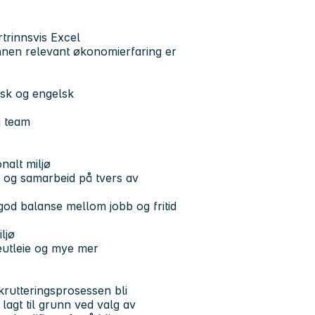
trinnsvis Excel
nnen relevant økonomierfaring er
rsk og engelsk
i team
nalt miljø
 og samarbeid på tvers av
god balanse mellom jobb og fritid
ljø
eutleie og mye mer
ekrutteringsprosessen bli
lagt til grunn ved valg av