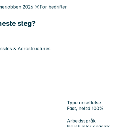
erjobben
2026
☀️
For bedrifter
 neste steg?
siles & Aerostructures
Type ansettelse
Fast, heltid 100%
Arbeidsspråk
Norsk eller engelsk