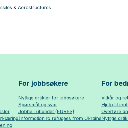
siles & Aerostructures
For jobbsøkere
For bedr
Nyttige artikler for jobbsøkere
Vilkår og ret
Spørsmål og svar
Hjelp til inn
sler
Jobbe i utlandet (EURES)
Overføre a
erklæring
Information to refugees from Ukraine
Nyttige artik
sen.no