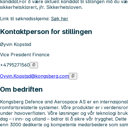
kandidat.For å være aktuell kandidat til stillingen må du være
sikkerhetsklarert, jfr. Sikkerhetsloven.
Link til søknadsskjema:
Søk her
Kontaktperson for stillingen
Øyvin Kopstad
Vice President Finance
+4795271560
Oyvin.Kopstad@kongsberg.com
Om bedriften
Kongsberg Defence and Aerospace AS er en internasjonal
romfartsrelaterte systemer. Våre produkter er i verdensr
under havoverflaten. Våre løsninger og vår teknologi bru
dag – i inn- og utland – bidrar til å sikre vår trygghet. Dette
enn 3000 dedikerte og kompetente medarbeidere som sam