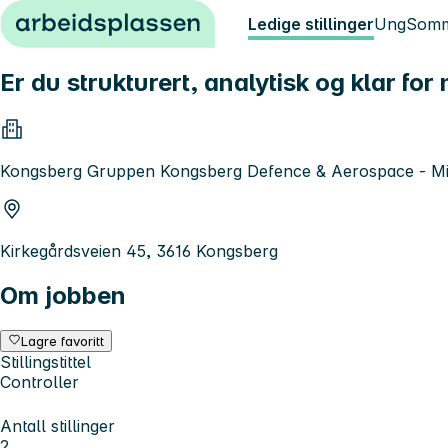
Hopp til innhold
Ledige stillinger
Ung
Somm
Er du strukturert, analytisk og klar for
Kongsberg Gruppen Kongsberg Defence & Aerospace - Mis
Kirkegårdsveien 45, 3616 Kongsberg
Om jobben
Lagre favoritt
Stillingstittel
Controller
Antall stillinger
2