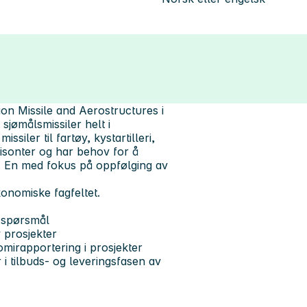
on Missile and Aerostructures i
jømålsmissiler helt i
ssiler til fartøy, kystartilleri,
risonter og har behov for å
. En med fokus på oppfølging av
onomiske fagfeltet.
e spørsmål
 prosjekter
mirapportering i prosjekter
 i tilbuds- og leveringsfasen av