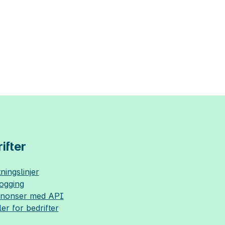
ifter
ningslinjer
logging
nnonser med API
ler for bedrifter