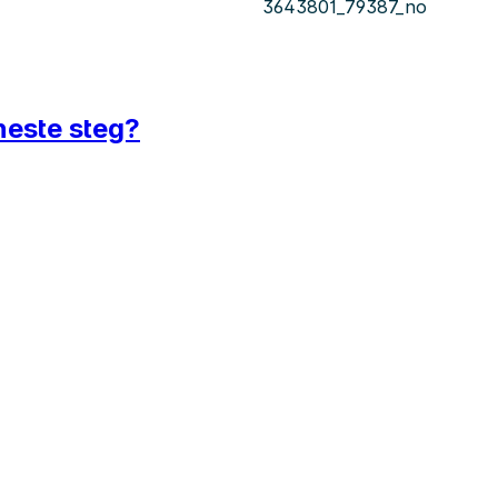
3643801_79387_no
 neste steg?