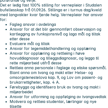
pårørande og verje.
Det er ledig fast 100% stilling for vernepleiar i Studalen
bufellesskap frå 01.09.26. Stillinga er i turnus dag/kveld
med langvakter kvar fjerde helg.
Vernepleiar har ansvar
for:
Fagleg ansvar i avdelinga
Ansvar for at det blir gjennomført observasjon og
kartlegging av funksjonsnivå og laga mål og tiltak
etter desse
Evaluere mål og tiltak
Ansvar for legemiddelhandtering og opplæring
Ansvar for opplæring og rettleiing i høve
hovuddiagnosar og tilleggsdiagnosar, og legga til
rette miljøarbeid utifrå desse
Rettleia anna personale i faglege og etiske spørsmål.
Blant anna om tvang og makt etter Helse- og
omsorgstenestelova kap. 9, og Lov om pasient- og
brukarrettigheter, kap. 4 A.
Førebygga og identifisera bruk av tvang og makt i
miljøarbeidet
Ansvar for utforming og oppfølging av tvangsvedtak
Motivera og rettleia studentar, lærlingar og nye
tilsette