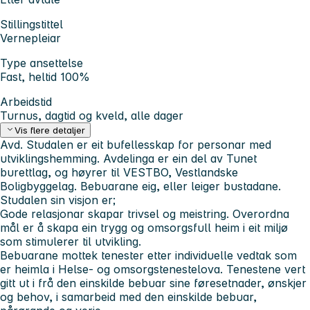
Stillingstittel
Vernepleiar
Type ansettelse
Fast, heltid 100%
Arbeidstid
Turnus, dagtid og kveld, alle dager
Vis flere detaljer
Avd. Studalen er eit bufellesskap for personar med
utviklingshemming. Avdelinga er ein del av Tunet
burettlag, og høyrer til VESTBO, Vestlandske
Boligbyggelag. Bebuarane eig, eller leiger bustadane.
Studalen sin visjon er;
Gode relasjonar skapar trivsel og meistring. Overordna
mål er å skapa ein trygg og omsorgsfull heim i eit miljø
som stimulerer til utvikling.
Bebuarane mottek tenester etter individuelle vedtak som
er heimla i Helse- og omsorgstenestelova. Tenestene vert
gitt ut i frå den einskilde bebuar sine føresetnader, ønskjer
og behov, i samarbeid med den einskilde bebuar,