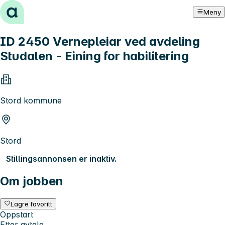
Hopp til innhold
Meny
ID 2450 Vernepleiar ved avdeling
Studalen - Eining for habilitering
Stord kommune
Stord
Stillingsannonsen er inaktiv.
Om jobben
Lagre favoritt
Oppstart
Etter avtale