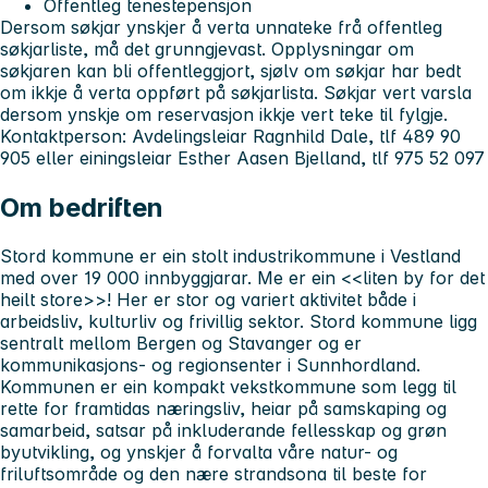
Offentleg tenestepensjon
Dersom søkjar ynskjer å verta unnateke frå offentleg
søkjarliste, må det grunngjevast. Opplysningar om
søkjaren kan bli offentleggjort, sjølv om søkjar har bedt
om ikkje å verta oppført på søkjarlista. Søkjar vert varsla
dersom ynskje om reservasjon ikkje vert teke til fylgje.
Kontaktperson: Avdelingsleiar Ragnhild Dale, tlf 489 90
905 eller einingsleiar Esther Aasen Bjelland, tlf 975 52 097
Om bedriften
Stord kommune er ein stolt industrikommune i Vestland
med over 19 000 innbyggjarar. Me er ein <<liten by for det
heilt store>>! Her er stor og variert aktivitet både i
arbeidsliv, kulturliv og frivillig sektor. Stord kommune ligg
sentralt mellom Bergen og Stavanger og er
kommunikasjons- og regionsenter i Sunnhordland.
Kommunen er ein kompakt vekstkommune som legg til
rette for framtidas næringsliv, heiar på samskaping og
samarbeid, satsar på inkluderande fellesskap og grøn
byutvikling, og ynskjer å forvalta våre natur- og
friluftsområde og den nære strandsona til beste for