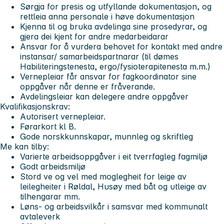
Sørgja for presis og utfyllande dokumentasjon, og
rettleia anna personale i høve dokumentasjon
Kjenna til og bruka avdelinga sine prosedyrar, og
gjera dei kjent for andre medarbeidarar
Ansvar for å vurdera behovet for kontakt med andre
instansar/ samarbeidspartnarar (til dømes
Habiliteringstenesta, ergo/fysioterapitenesta m.m.)
Vernepleiar får ansvar for fagkoordinator sine
oppgåver når denne er fråverande.
Avdelingsleiar kan delegere andre oppgåver
Kvalifikasjonskrav:
Autorisert vernepleiar.
Førarkort kl B.
Gode norskkunnskapar, munnleg og skriftleg
Me kan tilby:
Varierte arbeidsoppgåver i eit tverrfagleg fagmiljø
Godt arbeidsmiljø
Stord ve og vel med moglegheit for leige av
leilegheiter i Røldal, Husøy med båt og utleige av
tilhengarar mm.
Løns- og arbeidsvilkår i samsvar med kommunalt
avtaleverk