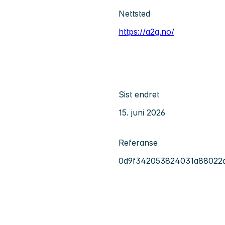
Nettsted
https://a2g.no/
Sist endret
15. juni 2026
Referanse
0d9f342053824031a88022