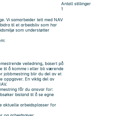
Antall stillinger
1
ge. Vi samarbeider tett med NAV
dra til et arbeidsliv som har
eidsmiljø som understøtter
om:
bbmestrende veiledning, basert på
te til å komme i eller bli værende
or jobbmestring blir du del av et
 oppgaver. En viktig del av
 NAV.
bmestring får du ansvar for:
bbsøker bistand til å se egne
e aktuelle arbeidsplasser for
er og arbeidsgiver