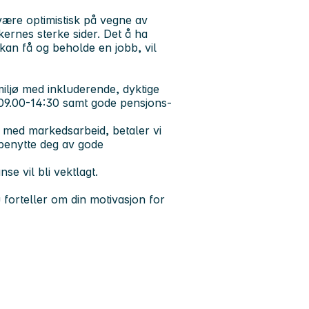
være optimistisk på vegne av
kernes sterke sider. Det å ha
 kan få og beholde en jobb, vil
dsmiljø med inkluderende, dyktige
id 09.00-14:30 samt gode pensjons-
e med markedsarbeid, betaler vi
 benytte deg av gode
nse vil bli vektlagt.
 forteller om din motivasjon for