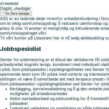
Arbeidstid
Dagtid, ukedager
Vis flere detaljer
A2G er en ledende aktør innenfor arbeidsinkludering i Nor
om et viktig samfunnsoppdrag: å redusere utenforskap og bi
plass til alle. Vi ønsker et mangfoldig og inkluderende arb
samfunnsoppdraget vårt.
Til vårt kontor på Lillestrøm har vi nå ledig deltidsstilling s
Jobbspesialist
Senter for jobbmestring er et tilbud der deltakerne får jo
arbeidsrettet kognitiv terapi, kombinert med individuell støt
i jobb. Som jobbspesialist i oppfølgingstiltaket ved Senter f
spennende team som får jobbe med varierte og interessante
stillingen vil være å samarbeide tett med terapeut ansatt i
S
om jobbspesialist i oppfølgingstiltaket ved Senter for job
Kartlegging, karriereveiledning og å gi den enkelte jo
muligheter på arbeidsmarkedet
Aktivt markedsarbeid og jobbutvikling for å fremskaff
jobbsøker
Individuell veiledning og oppfølging av både jobbsøk