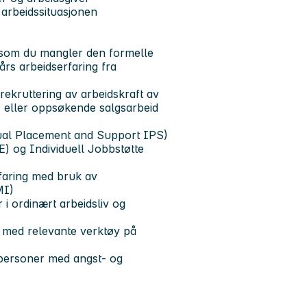
g arbeidssituasjonen
rsom du mangler den formelle
s arbeidserfaring fra
 rekruttering av arbeidskraft av
s- eller oppsøkende salgsarbeid
idual Placement and Support IPS)
 og Individuell Jobbstøtte
rfaring med bruk av
MI)
 i ordinært arbeidsliv og
g med relevante verktøy på
r personer med angst- og