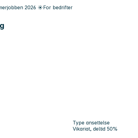
erjobben
2026
☀️
For bedrifter
ng
Type ansettelse
Vikariat, deltid 50%