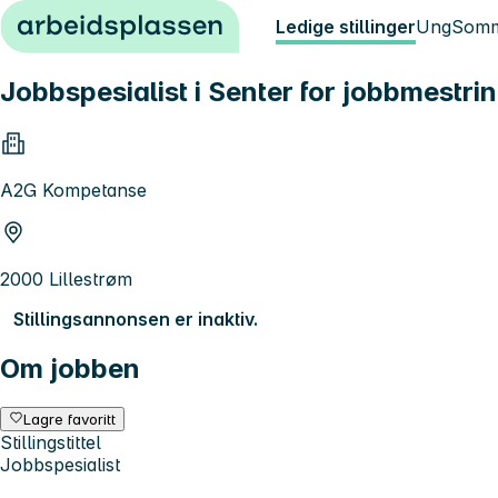
Hopp til innhold
Ledige stillinger
Ung
Somm
Jobbspesialist i Senter for jobbmestri
A2G Kompetanse
2000 Lillestrøm
Stillingsannonsen er inaktiv.
Om jobben
Lagre favoritt
Stillingstittel
Jobbspesialist