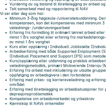
Vurdering av og bistand til tilrettelegging av arbeid o
Tett samarbeid med og rapportering til NAV
Vi ser etter deg som har:
Minimum 3-årig høgskole-/universitetsutdanning. De
kompetansen, kan det kompenseres med minimum 3 år
veilednings- /undervisningsarbeid
Erfaring fra formidling til ordinært lønnet arbeid eller
minst 1 års varighet eller erfaring fra markedsføring
av minst 1 års varighet
Kurs eller opplæring i Individuell Jobbstøtte (Indiv
Arbeidserfaring med både Supported Employment (SE)
(Individual Placement and Support IPS) som metode
Kurs/opplæring eller utdanning og praktisk arbeidse
veiledningsmetodikk, primært Motiverende Intervju (
Erfaring fra arbeid med inkludering av utsatte grupper
oppfølging av arbeidsgivere i den forbindelse
Erfaring med yrkes- og karriereveiledning og erfarin
området
Erfaring med tilrettelegging av arbeidssituasjoner fo
depresjonsproblematikk
Kompetanse om arbeidsmarkedet og yrkeskrav
Kjennskap til NAVs virkemidler