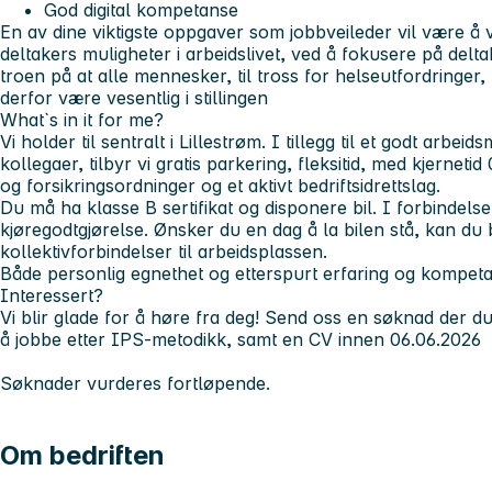
God digital kompetanse
En av dine viktigste oppgaver som jobbveileder vil være å 
deltakers muligheter i arbeidslivet, ved å fokusere på delta
troen på at alle mennesker, til tross for helseutfordringer,
derfor være vesentlig i stillingen
What`s in it for me?
Vi holder til sentralt i Lillestrøm. I tillegg til et godt arbei
kollegaer, tilbyr vi gratis parkering, fleksitid, med kjernet
og forsikringsordninger og et aktivt bedriftsidrettslag.
Du må ha klasse B sertifikat og disponere bil. I forbindels
kjøregodtgjørelse. Ønsker du en dag å la bilen stå, kan du
kollektivforbindelser til arbeidsplassen.
Både personlig egnethet og etterspurt erfaring og kompeta
Interessert?
Vi blir glade for å høre fra deg! Send oss en søknad der du
å jobbe etter IPS-metodikk, samt en CV innen 06.06.2026
Søknader vurderes fortløpende.
Om bedriften