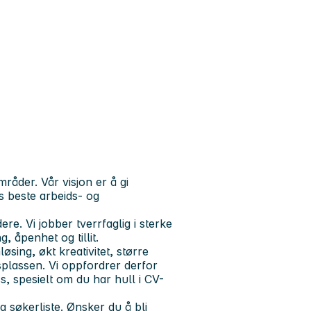
åder. Vår visjon er å gi
s beste arbeids- og
e. Vi jobber tverrfaglig i sterke
, åpenhet og tillit.
øsing, økt kreativitet, større
dsplassen. Vi oppfordrer derfor
s, spesielt om du har hull i CV-
g søkerliste. Ønsker du å bli