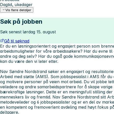
Dagtid, ukedager
Vis flere detaljer
Søk på jobben
Søk senest lørdag 15. august
Gå til søknad
Er du en løsningsorientert og engasjert person som brenne
arbeidsmuligheter for våre arbeidssøkere? Har du evne til 
andre og deg selv? Har du også gode kommunikasjonsevne
kan du være den vi leter etter.
Nav Søndre Nordstrand søker en engasjert og resultatoriente
Arbeid med støtte (AMS). Som jobbspesialist i AMS får du en
og motivere personer på veien mot arbeid. Du vil jobbe tet
veiledere og andre samarbeidspartnere for å skape varige 
bærekraftige løsninger. Dette er en meningsfull stilling der 
menneskers liv og fremtid. Nav Søndre Nordstrand sitt Arb
metodeveileder og 6 jobbspesialister og er en del av marke
en kompetent og fremoverlent avdeling med høyt fokus på 
deltagere.