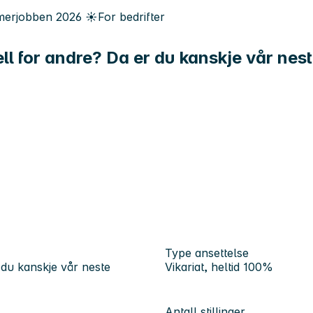
erjobben
2026
☀️
For bedrifter
ll for andre? Da er du kanskje vår nest
Type ansettelse
 du kanskje vår neste
Vikariat, heltid 100%
Antall stillinger