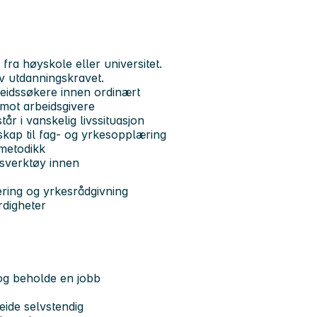
fra høyskole eller universitet.
v utdanningskravet.
beidssøkere innen ordinært
n mot arbeidsgivere
r i vanskelig livssituasjon
skap til fag- og yrkesopplæring
-metodikk
gsverktøy innen
tering og yrkesrådgivning
rdigheter
̊ og beholde en jobb
eide selvstendig