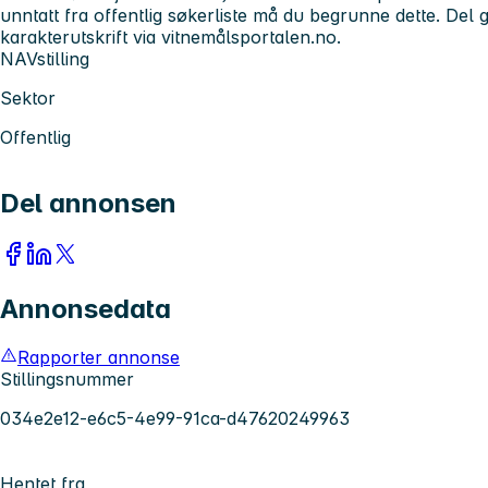
unntatt fra offentlig søkerliste må du begrunne dette. Del gj
karakterutskrift via vitnemålsportalen.no.
NAVstilling
Sektor
Offentlig
Del annonsen
Annonsedata
Rapporter annonse
Stillingsnummer
034e2e12-e6c5-4e99-91ca-d47620249963
Hentet fra