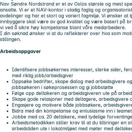
Nav Søndre Nordstrand er et av Oslos største og mest s
ansatte. Vi er et NAV-kontor i stadig faglig og organisatorisk
avdelinger og har et stort og variert fagmiljø. Vi ønsker at t
innbyggere skal være av god kvalitet og være basert på b
vi ved å sikre høy kompetanse blant våre medarbeidere.
I din søknad ønsker vi at du reflekterer over hva som moti
stillingen.
Arbeidsoppgaver
Identifisere jobbsøkernes interesser, sterke sider, fe
med riktig jobb/arbeidsgiver
Oppsøke bedrifter, skape dialog med arbeidsgivere og
jobbsøkeren i søkeprosessen og gi jobbstøtte
Følge opp deltakeren og arbeidsgiveren ute på arbei
Skape gode relasjoner med deltagere, arbeidsgivere
Engasjere og motivere både jobbsøkere, arbeidsgiver
Bidra med din kompetanse og entusiasme inn i teame
Jobbe med ca. 20 deltakere, med tydelige forventinger
Arbeidsmetodikken stiller krav til at du tilbringer en 
arbeidstiden ute i lokalmiljøet med møter med deltak