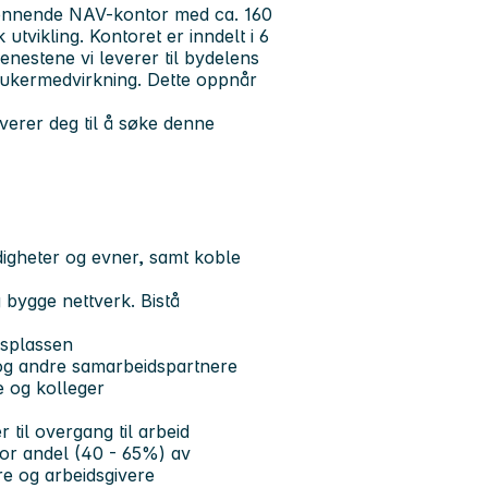
pennende NAV-kontor med ca. 160
 utvikling. Kontoret er inndelt i 6
jenestene vi leverer til bydelens
rukermedvirkning. Dette oppnår
verer deg til å søke denne
rdigheter og evner, samt koble
 bygge nettverk. Bistå
dsplassen
 og andre samarbeidspartnere
e og kolleger
t
 til overgang til arbeid
stor andel (40 - 65%) av
ere og arbeidsgivere