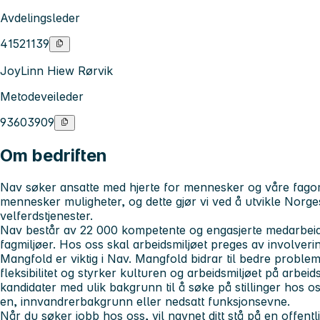
Avdelingsleder
41521139
JoyLinn Hiew Rørvik
Metodeveileder
93603909
Om bedriften
Nav søker ansatte med hjerte for mennesker og våre fagomr
mennesker muligheter, og dette gjør vi ved å utvikle Norge
velferdstjenester.
Nav består av 22 000 kompetente og engasjerte medarbeider
fagmiljøer. Hos oss skal arbeidsmiljøet preges av involvering
Mangfold er viktig i Nav. Mangfold bidrar til bedre probleml
fleksibilitet og styrker kulturen og arbeidsmiljøet på arbei
kandidater med ulik bakgrunn til å søke på stillinger hos os
en, innvandrerbakgrunn eller nedsatt funksjonsevne.
Når du søker jobb hos oss, vil navnet ditt stå på en offentli