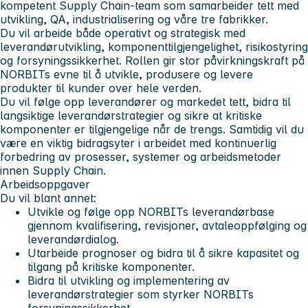
kompetent Supply Chain-team som samarbeider tett med
utvikling, QA, industrialisering og våre tre fabrikker.
Du vil arbeide både operativt og strategisk med
leverandørutvikling, komponenttilgjengelighet, risikostyring
og forsyningssikkerhet. Rollen gir stor påvirkningskraft på
NORBITs evne til å utvikle, produsere og levere
produkter til kunder over hele verden.
Du vil følge opp leverandører og markedet tett, bidra til
langsiktige leverandørstrategier og sikre at kritiske
komponenter er tilgjengelige når de trengs. Samtidig vil du
være en viktig bidragsyter i arbeidet med kontinuerlig
forbedring av prosesser, systemer og arbeidsmetoder
innen Supply Chain.
Arbeidsoppgaver
Du vil blant annet:
Utvikle og følge opp NORBITs leverandørbase
gjennom kvalifisering, revisjoner, avtaleoppfølging og
leverandørdialog.
Utarbeide prognoser og bidra til å sikre kapasitet og
tilgang på kritiske komponenter.
Bidra til utvikling og implementering av
leverandørstrategier som styrker NORBITs
forsyningssikkerhet.