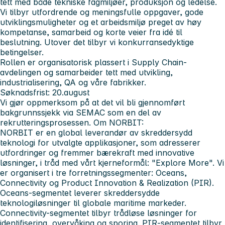
tett med både tekniske fagmiljøer, produksjon og ledelse.
Vi tilbyr utfordrende og meningsfulle oppgaver, gode
utviklingsmuligheter og et arbeidsmiljø preget av høy
kompetanse, samarbeid og korte veier fra idé til
beslutning. Utover det tilbyr vi konkurransedyktige
betingelser.
Rollen er organisatorisk plassert i Supply Chain-
avdelingen og samarbeider tett med utvikling,
industrialisering, QA og våre fabrikker.
Søknadsfrist
: 20.august
Vi gjør oppmerksom på at det vil bli gjennomført
bakgrunnssjekk via SEMAC som en del av
rekrutteringsprosessen.
Om NORBIT:
NORBIT er en global leverandør av skreddersydd
teknologi for utvalgte applikasjoner, som adresserer
utfordringer og fremmer bærekraft med innovative
løsninger, i tråd med vårt kjerneformål: "Explore More". Vi
er organisert i tre forretningssegmenter: Oceans,
Connectivity og Product Innovation & Realization (PIR).
Oceans-segmentet leverer skreddersydde
teknologiløsninger til globale maritime markeder.
Connectivity-segmentet tilbyr trådløse løsninger for
identifisering, overvåking og sporing. PIR-segmentet tilbyr