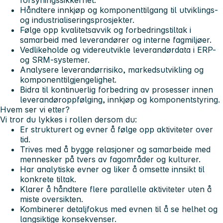
Håndtere innkjøp og komponenttilgang til utviklings-
og industrialiseringsprosjekter.
Følge opp kvalitetsavvik og forbedringstiltak i
samarbeid med leverandører og interne fagmiljøer.
Vedlikeholde og videreutvikle leverandørdata i ERP-
og SRM-systemer.
Analysere leverandørrisiko, markedsutvikling og
komponenttilgjengelighet.
Bidra til kontinuerlig forbedring av prosesser innen
leverandøroppfølging, innkjøp og komponentstyring.
Hvem ser vi etter?
Vi tror du lykkes i rollen dersom du:
Er strukturert og evner å følge opp aktiviteter over
tid.
Trives med å bygge relasjoner og samarbeide med
mennesker på tvers av fagområder og kulturer.
Har analytiske evner og liker å omsette innsikt til
konkrete tiltak.
Klarer å håndtere flere parallelle aktiviteter uten å
miste oversikten.
Kombinerer detaljfokus med evnen til å se helhet og
langsiktige konsekvenser.